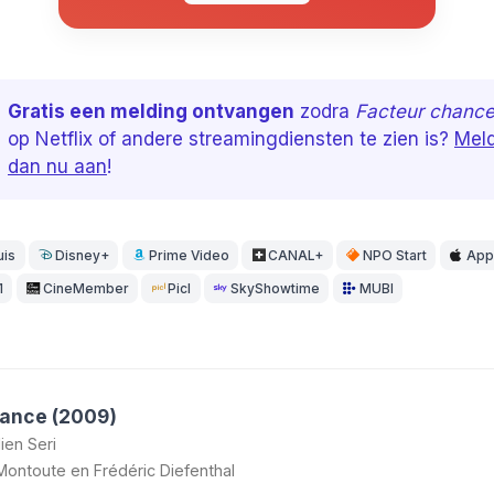
Gratis een melding ontvangen
zodra
Facteur chanc
op Netflix of andere streamingdiensten te zien is?
Meld
dan nu aan
!
uis
Disney+
Prime Video
CANAL+
NPO Start
App
1
CineMember
Picl
SkyShowtime
MUBI
hance (2009)
lien Seri
Montoute
en
Frédéric Diefenthal