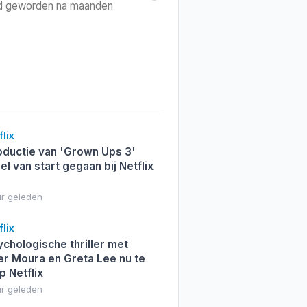
heid geworden na maanden
lix
ductie van 'Grown Ups 3'
eel van start gegaan bij Netflix
ur geleden
lix
chologische thriller met
r Moura en Greta Lee nu te
p Netflix
ur geleden