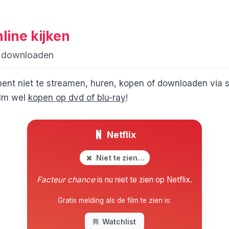
line kijken
f downloaden
ent niet te streamen, huren, kopen of downloaden via 
ilm wel
kopen op dvd of blu-ray
!
Netflix
Niet te zien…
Facteur chance
is nu niet te zien op Netflix.
Gratis melding als de film te zien is:
Watchlist