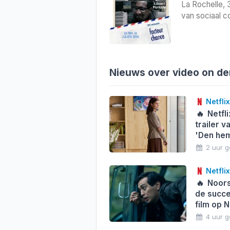
La Rochelle, 
van sociaal co
Nieuws over video on d
Netflix
🔥
Netfli
trailer v
'Den hem
2 uur 
Netflix
🔥
Noorse
de succe
film op 
4 uur 