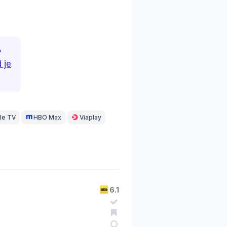
e
 je
le TV
HBO Max
Viaplay
6.1