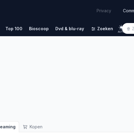
Comm
Privacy
Top 100
Bioscoop
Dvd & blu-ray
Zoeken
AUTO
reaming
Kopen