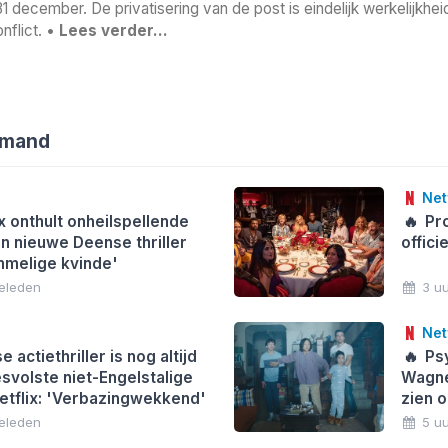
31 december. De privatisering van de post is eindelijk werkelijk
nflict. •
Lees verder…
emand
Netf
x onthult onheilspellende
🔥
Pro
an nieuwe Deense thriller
offici
melige kvinde'
geleden
3 u
Netf
 actiethriller is nog altijd
🔥
Psy
svolste niet-Engelstalige
Wagne
Netflix: 'Verbazingwekkend'
zien o
geleden
5 u