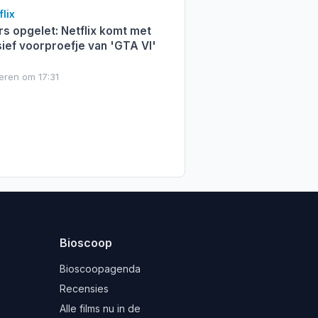
lix
s opgelet: Netflix komt met
sief voorproefje van 'GTA VI'
eren om 17:31
Bioscoop
Bioscoopagenda
Recensies
Alle films nu in de