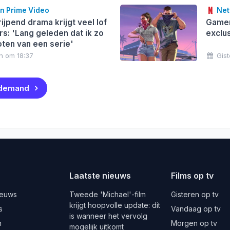
 Prime Video
Netf
jpend drama krijgt veel lof
Gamer
rs: 'Lang geleden dat ik zo
exclu
ten van een serie'
n om 18:37
Gist
 demand
Laatste nieuws
Films op tv
ieuws
Tweede 'Michael'-film
Gisteren op tv
krijgt hoopvolle update: dít
s
Vandaag op tv
is wanneer het vervolg
n
Morgen op tv
mogelijk uitkomt