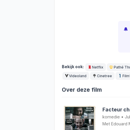
🔔
Bekijk ook:
Netflix
Pathé Th
Videoland
Cinetree
Film
Over deze film
Facteur c
komedie
•
Ju
Met
Edouard 