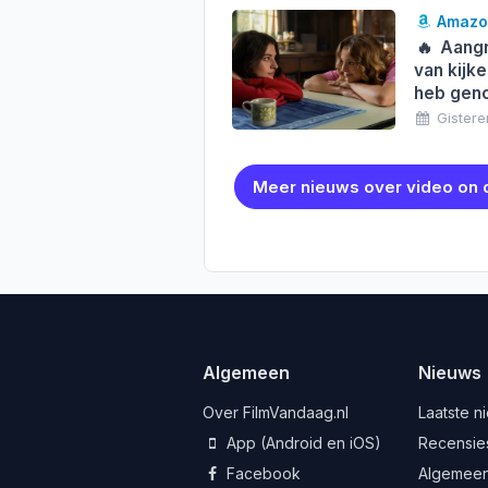
Amazon
🔥
Aangri
van kijke
heb geno
Gistere
Meer nieuws over video on
Algemeen
Nieuws
Over FilmVandaag.nl
Laatste n
App (Android en iOS)
Recensie
Facebook
Algemee