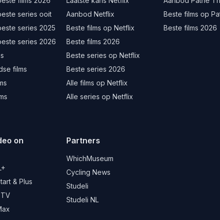
este films 2026
Laatste kans Netflix
Aanbod Pathé Th
este series ooit
Aanbod Netflix
Beste films op Pa
beste series 2025
Beste films op Netflix
Beste films 2026
beste series 2026
Beste films 2026
ms
Beste series op Netflix
se films
Beste series 2026
lms
Alle films op Netflix
lms
Alle series op Netflix
deo on
Partners
d
WhichMuseum
L+
Cycling News
art & Plus
Studeli
 TV
Studeli NL
Max