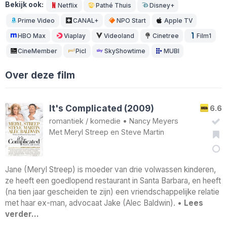
Bekijk ook:
Netflix
Pathé Thuis
Disney+
Prime Video
CANAL+
NPO Start
Apple TV
HBO Max
Viaplay
Videoland
Cinetree
Film1
CineMember
Picl
SkyShowtime
MUBI
Over deze film
It's Complicated (2009)
6.6
romantiek
/
komedie
•
Nancy Meyers
Met
Meryl Streep
en
Steve Martin
Jane (Meryl Streep) is moeder van drie volwassen kinderen,
ze heeft een goedlopend restaurant in Santa Barbara, en heeft
(na tien jaar gescheiden te zijn) een vriendschappelijke relatie
met haar ex-man, advocaat Jake (Alec Baldwin). •
Lees
verder…