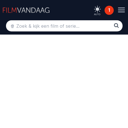
1
AUTO