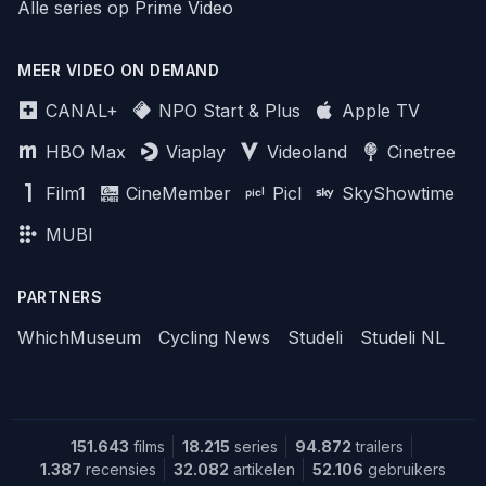
Alle series op Prime Video
MEER VIDEO ON DEMAND
CANAL+
NPO Start & Plus
Apple TV
HBO Max
Viaplay
Videoland
Cinetree
Film1
CineMember
Picl
SkyShowtime
MUBI
PARTNERS
WhichMuseum
Cycling News
Studeli
Studeli NL
151.643
films
18.215
series
94.872
trailers
1.387
recensies
32.082
artikelen
52.106
gebruikers