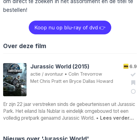
om direct te zoeken in het assortiment en de titel te
bestellen!
Koop nu op blu-ray of dvd 👉
Over deze film
Jurassic World (2015)
6.9
actie
/
avontuur
•
Colin Trevorrow
Met
Chris Pratt
en
Bryce Dallas Howard
Er zijn 22 jaar verstreken sinds de gebeurtenissen uit Jurassic
Park. Het eiland Isla Nublar is eindelijk omgebouwd tot een
volledig pretpark genaamd Jurassic World. •
Lees verder…
Nieuws over 'Jurassic World'