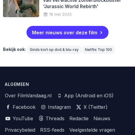
van verwachte zomerblockbuster
'Jurassic World Rebirth'
18 mei 2025
Meer nieuws over deze film
Bekijk ook:
Sinds kort op dvd & blu-ray
Netflix Top 100
ALGEMEEN
Over FilmVandaag.nl
App (Android en iOS)
Facebook
Instagram
X (Twitter)
YouTube
Threads
Redactie
Nieuws
Privacybeleid
RSS-feeds
Veelgestelde vragen