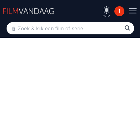
1
AUTO