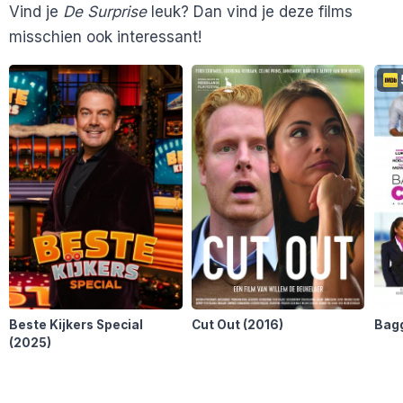
Vind je
De Surprise
leuk? Dan vind je deze films
De Filmrecensent
misschien ook interessant!
Nu.nl
Film-Recensies.com
De Telegraaf
Beste Kijkers Special
Cut Out
(2016)
Bag
(2025)