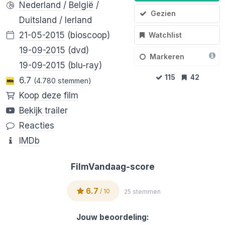
Nederland
/
België
/
Gezien
Duitsland
/
Ierland
21-05-2015
(bioscoop)
Watchlist
19-09-2015
(dvd)
Markeren
19-09-2015
(blu-ray)
115
42
6.7
(4.780 stemmen)
Koop deze film
Bekijk trailer
Reacties
IMDb
FilmVandaag-score
6.7
/ 10
25 stemmen
Jouw beoordeling: