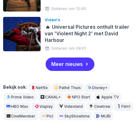
Gisteren om 12:40
Video's
🔥
Universal Pictures onthult trailer
van 'Violent Night 2' met David
Harbour
Gisteren om 09:01
Meer nieuws
Bekijk ook:
Netflix
Pathé Thuis
Disney+
Prime Video
CANAL+
NPO Start
Apple TV
HBO Max
Viaplay
Videoland
Cinetree
Film1
CineMember
Picl
SkyShowtime
MUBI