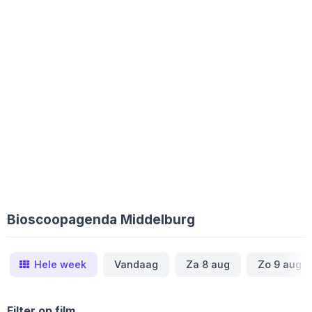
Bioscoopagenda Middelburg
Hele week
Vandaag
Za 8 aug
Zo 9 aug
Filter op film