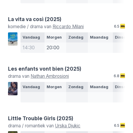
La vita va così
(2025)
komedie / drama van
Riccardo Milani
6.5
Vandaag
Morgen
Zondag
Maandag
Dinsdag
14:30
20:00
Les enfants vont bien
(2025)
drama van
Nathan Ambrosioni
6.8
Vandaag
Morgen
Zondag
Maandag
Dinsdag
Little Trouble Girls
(2025)
drama / romantiek van
Urska Djukic
6.5