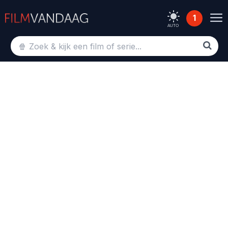
1
AUTO