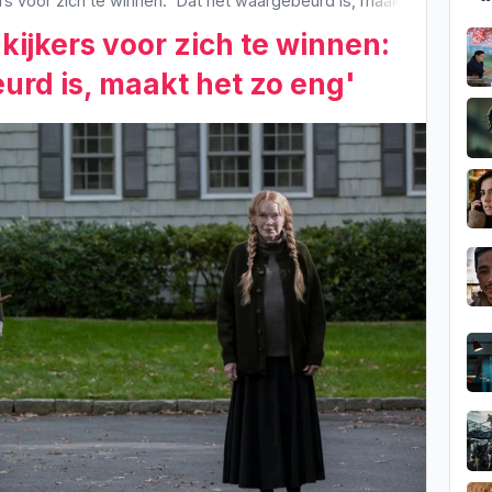
ers voor zich te winnen: 'Dat het waargebeurd is, maakt het zo eng
 kijkers voor zich te winnen:
urd is, maakt het zo eng'