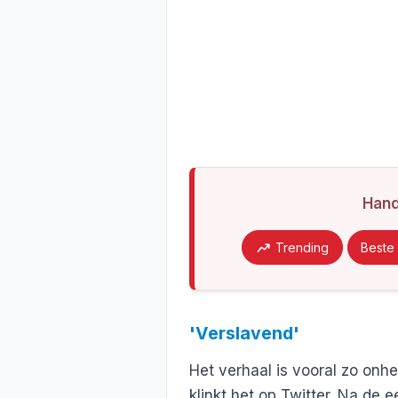
Han
Trending
Beste 
'Verslavend'
Het verhaal is vooral zo onh
klinkt het op Twitter. Na de ee