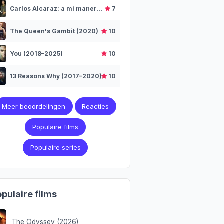
Carlos Alcaraz: a mi manera (2025)
7
The Queen's Gambit (2020)
10
You (2018–2025)
10
13 Reasons Why (2017–2020)
10
Meer beoordelingen
Reacties
Populaire films
Populaire series
pulaire films
The Odyssey (2026)