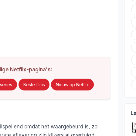
dige
Netflix
-pagina's:
series
Beste films
Nieuw op Netflix
L
eilspellend omdat het waargebeurd is, zo
rste aflevering zijn kijkers al overtuigd: