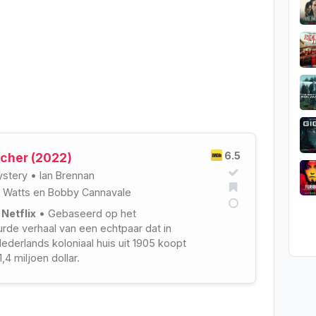
6.5
cher (2022)
stery
•
Ian Brennan
 Watts
en
Bobby Cannavale
 Netflix
• Gebaseerd op het
de verhaal van een echtpaar dat in
ederlands koloniaal huis uit 1905 koopt
1,4 miljoen dollar.