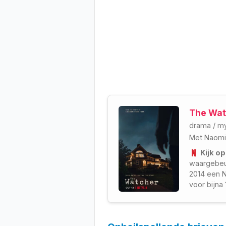
The Wat
drama
/
my
Met
Naomi
Kijk op
waargebeur
2014 een N
voor bijna 