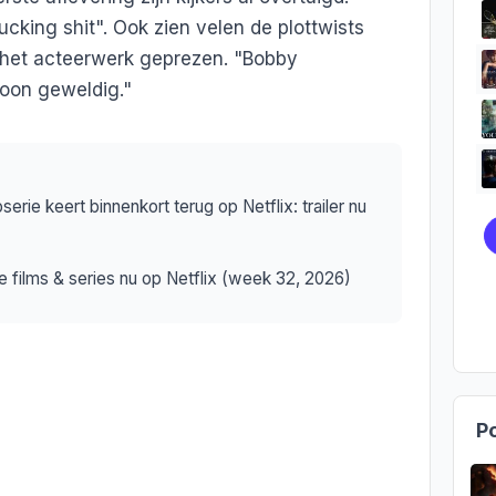
ucking shit". Ook zien velen de plottwists
het acteerwerk geprezen. "Bobby
woon geweldig."
ie keert binnenkort terug op Netflix: trailer nu
e films & series nu op Netflix (week 32, 2026)
Po