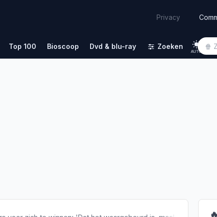
Comm
Privacy
Top 100
Bioscoop
Dvd & blu-ray
Zoeken
AUTO
