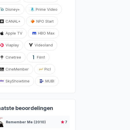
Disney+
Prime Video
CANAL+
NPO Start
Apple TV
HBO Max
Viaplay
Videoland
Cinetree
Film1
CineMember
Picl
SkyShowtime
MUBI
aatste beoordelingen
Remember Me (2010)
7