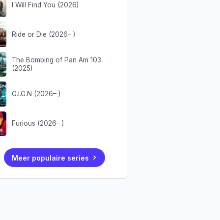
I Will Find You (2026)
Ride or Die (2026– )
The Bombing of Pan Am 103
(2025)
G.I.G.N (2026– )
Furious (2026– )
Meer populaire series