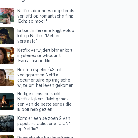
'
Netflix-abonnees nog steeds
verliefd op romantische film:
'Echt zo mooi!'
Britse thrillerserie krijgt volop
lof op Netflix: 'Meteen
verslaafd'
Netflix verwijdert binnenkort
mysterieuze whodunit:
'Fantastische film'
Hoofdrolspeler (43) uit
veelgeprezen Netflix-
documentaire op tragische
wijze om het leven gekomen
Heftige miniserie raakt
Netflix-kijkers: 'Met gemak
een van de beste series die
ik ooit heb gezien'
Komt er een seizoen 2 van
populaire actieserie 'GIGN'
op Netflix?