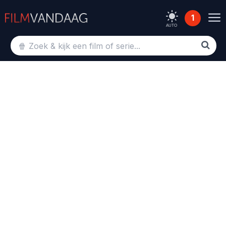
1
AUTO