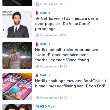
Gisteren om 12:03
Netflix
🔥
Netflix werkt aan nieuwe serie
over populair 'Da Vinci Code'-
personage
Gisteren om 11:19
Netflix
Netflix onthult trailer voor nieuwe
'Untold'-documentaire over
footballlegende Vince Young
Gisteren om 10:38
Netflix
Netflix haalt opnieuw een BookTok-hit
binnen met verfilming van 'Deep End'
Gisteren om 10:05
HBO Max