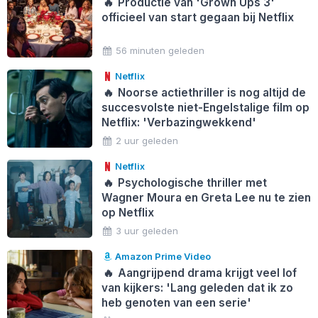
🔥
Productie van 'Grown Ups 3'
officieel van start gegaan bij Netflix
56 minuten geleden
Netflix
🔥
Noorse actiethriller is nog altijd de
succesvolste niet-Engelstalige film op
Netflix: 'Verbazingwekkend'
2 uur geleden
Netflix
🔥
Psychologische thriller met
Wagner Moura en Greta Lee nu te zien
op Netflix
3 uur geleden
Amazon Prime Video
🔥
Aangrijpend drama krijgt veel lof
van kijkers: 'Lang geleden dat ik zo
heb genoten van een serie'