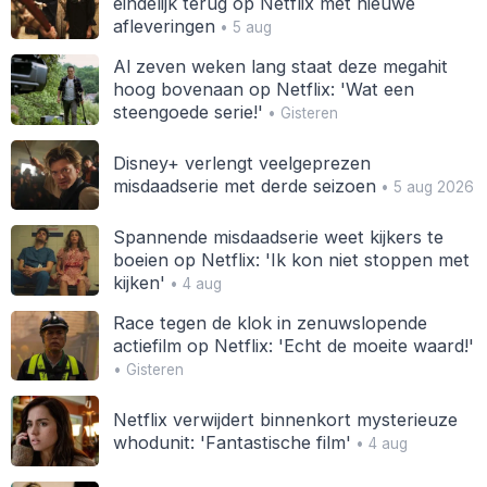
eindelijk terug op Netflix met nieuwe
afleveringen
• 5 aug
Al zeven weken lang staat deze megahit
hoog bovenaan op Netflix: 'Wat een
steengoede serie!'
• Gisteren
Disney+ verlengt veelgeprezen
misdaadserie met derde seizoen
• 5 aug 2026
Spannende misdaadserie weet kijkers te
boeien op Netflix: 'Ik kon niet stoppen met
kijken'
• 4 aug
Race tegen de klok in zenuwslopende
actiefilm op Netflix: 'Echt de moeite waard!'
• Gisteren
Netflix verwijdert binnenkort mysterieuze
whodunit: 'Fantastische film'
• 4 aug