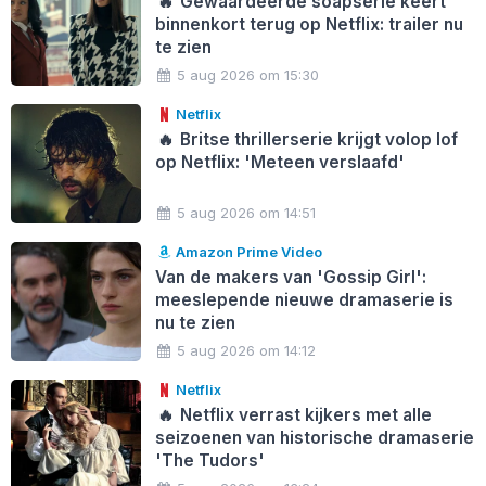
🔥
Gewaardeerde soapserie keert
binnenkort terug op Netflix: trailer nu
te zien
5 aug 2026 om 15:30
Netflix
🔥
Britse thrillerserie krijgt volop lof
op Netflix: 'Meteen verslaafd'
5 aug 2026 om 14:51
Amazon Prime Video
Van de makers van 'Gossip Girl':
meeslepende nieuwe dramaserie is
nu te zien
5 aug 2026 om 14:12
Netflix
🔥
Netflix verrast kijkers met alle
seizoenen van historische dramaserie
'The Tudors'