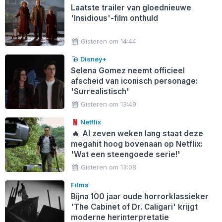
Laatste trailer van gloednieuwe
'Insidious'-film onthuld
Gisteren om 14:44
Disney+
Selena Gomez neemt officieel
afscheid van iconisch personage:
'Surrealistisch'
Gisteren om 13:49
Netflix
🔥
Al zeven weken lang staat deze
megahit hoog bovenaan op Netflix:
'Wat een steengoede serie!'
Gisteren om 13:08
Films
Bijna 100 jaar oude horrorklassieker
'The Cabinet of Dr. Caligari' krijgt
moderne herinterpretatie