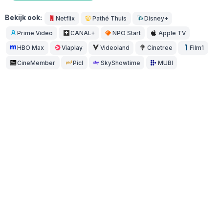
Bekijk ook:
Netflix
Pathé Thuis
Disney+
Prime Video
CANAL+
NPO Start
Apple TV
HBO Max
Viaplay
Videoland
Cinetree
Film1
CineMember
Picl
SkyShowtime
MUBI