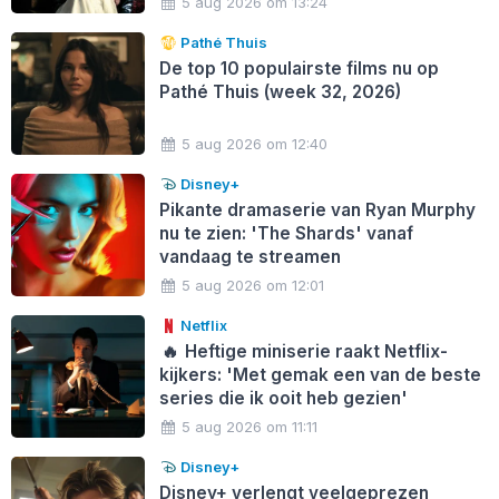
5 aug 2026 om 13:24
Pathé Thuis
De top 10 populairste films nu op
Pathé Thuis (week 32, 2026)
5 aug 2026 om 12:40
Disney+
Pikante dramaserie van Ryan Murphy
nu te zien: 'The Shards' vanaf
vandaag te streamen
5 aug 2026 om 12:01
Netflix
🔥
Heftige miniserie raakt Netflix-
kijkers: 'Met gemak een van de beste
series die ik ooit heb gezien'
5 aug 2026 om 11:11
Disney+
Disney+ verlengt veelgeprezen