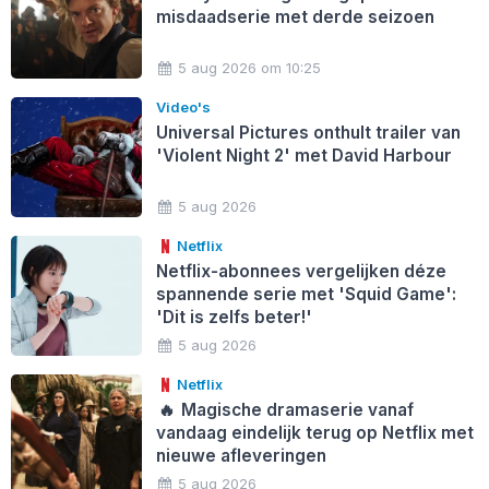
misdaadserie met derde seizoen
5 aug 2026 om 10:25
Video's
Universal Pictures onthult trailer van
'Violent Night 2' met David Harbour
5 aug 2026
Netflix
Netflix-abonnees vergelijken déze
spannende serie met 'Squid Game':
'Dit is zelfs beter!'
5 aug 2026
Netflix
🔥
Magische dramaserie vanaf
vandaag eindelijk terug op Netflix met
nieuwe afleveringen
5 aug 2026