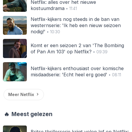
Netflix: alles over het nieuwe
kostuumdrama
• 11:41
Netflix-kijkers nog steeds in de ban van
westernserie: 'Ik heb een nieuw seizoen
nodig!'
• 10:30
Komt er een seizoen 2 van 'The Bombing
of Pan Am 103' op Netflix?
• 09:39
Netflix-kijkers enthousiast over komische
misdaadserie: 'Echt heel erg goed'
• 08:11
Meer Netflix
🔥
Meest gelezen
Britse thrillerserie krijgt volop lof op Netflix: