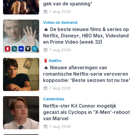
gek van de spanning'
7 aug 2026
Video on demand
🔥
De beste nieuwe films & series op
Netflix, Disney+, HBO Max, Videoland
en Prime Video (week 32)
7 aug 2026
Netflix
🔥
Nieuwe afleveringen van
romantische Netflix-serie veroveren
koppositie: 'Beste seizoen tot nu toe'
7 aug 2026
Celebrities
Netflix-ster Kit Connor mogelijk
gecast als Cyclops in 'X-Men'-reboot
van Marvel
7 aug 2026