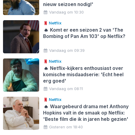
nieuw seizoen nodig!'
Vandaag om 10:30
Netflix
🔥
Komt er een seizoen 2 van 'The
Bombing of Pan Am 103' op Netflix?
Vandaag om 09:39
Netflix
🔥
Netflix-kijkers enthousiast over
komische misdaadserie: 'Echt heel
erg goed'
Vandaag om 08:11
Netflix
🔥
Waargebeurd drama met Anthony
Hopkins valt in de smaak op Netflix:
'Beste film die ik in jaren heb gezien'
Gisteren om 18:40