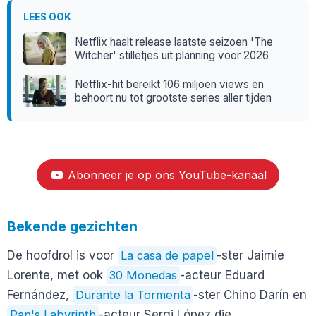
LEES OOK
Netflix haalt release laatste seizoen 'The
Witcher' stilletjes uit planning voor 2026
Netflix-hit bereikt 106 miljoen views en
behoort nu tot grootste series aller tijden
Abonneer je op ons YouTube-kanaal
Bekende gezichten
De hoofdrol is voor
La casa de papel
-ster Jaimie
Lorente, met ook
30 Monedas
-acteur Eduard
Fernández,
Durante la Tormenta
-ster Chino Darín en
Pan's Labyrinth
-acteur Sergi López die