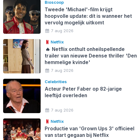
Bioscoop
Tweede 'Michael'-film krijgt
hoopvolle update: dít is wanneer het
vervolg mogelijk uitkomt
7 aug 2026
Netflix
🔥
Netflix onthult onheilspellende
trailer van nieuwe Deense thriller 'Den
hemmelige kvinde'
7 aug 2026
Celebrities
Acteur Peter Faber op 82-jarige
leeftijd overleden
7 aug 2026
Netflix
Productie van 'Grown Ups 3' officieel
van start gegaan bij Netflix