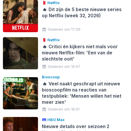
Netflix
🔥
Dit zijn de 5 beste nieuwe series
op Netflix (week 32, 2026)
Gisteren om 17:29
Netflix
🔥
Critici én kijkers niet mals voor
nieuwe Netflix-film: 'Een van de
slechtste ooit'
Gisteren om 16:47
Bioscoop
🔥
Veel naakt geschrapt uit nieuwe
bioscoopfilm na reacties van
testpubliek: 'Mensen willen het niet
meer zien'
Gisteren om 16:01
HBO Max
Nieuwe details over seizoen 2