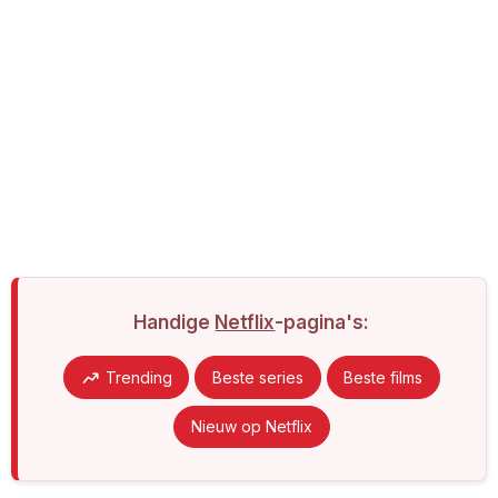
Handige
Netflix
-pagina's:
Trending
Beste series
Beste films
Nieuw op Netflix