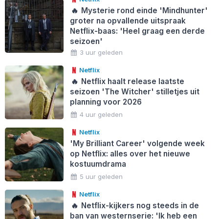
🔥
Mysterie rond einde 'Mindhunter'
groter na opvallende uitspraak
Netflix-baas: 'Heel graag een derde
seizoen'
3 uur geleden
Netflix
🔥
Netflix haalt release laatste
seizoen 'The Witcher' stilletjes uit
planning voor 2026
4 uur geleden
Netflix
'My Brilliant Career' volgende week
op Netflix: alles over het nieuwe
kostuumdrama
5 uur geleden
Netflix
🔥
Netflix-kijkers nog steeds in de
ban van westernserie: 'Ik heb een