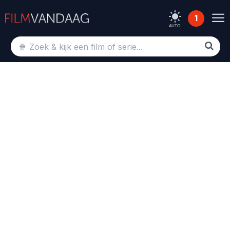
1
AUTO