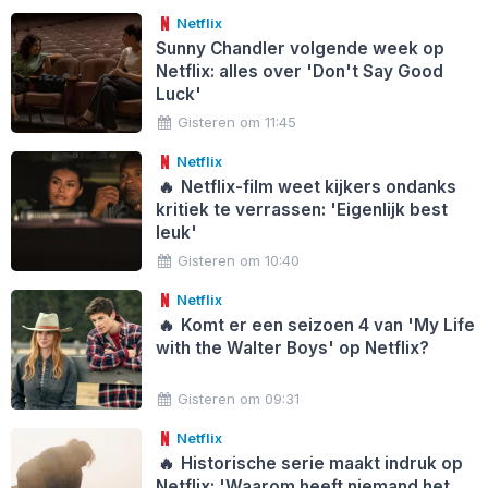
Netflix
Sunny Chandler volgende week op
Netflix: alles over 'Don't Say Good
Luck'
Gisteren om 11:45
Netflix
🔥
Netflix-film weet kijkers ondanks
kritiek te verrassen: 'Eigenlijk best
leuk'
Gisteren om 10:40
Netflix
🔥
Komt er een seizoen 4 van 'My Life
with the Walter Boys' op Netflix?
Gisteren om 09:31
Netflix
🔥
Historische serie maakt indruk op
Netflix: 'Waarom heeft niemand het