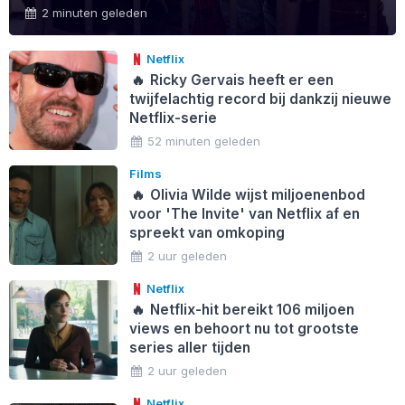
2 minuten geleden
Netflix
🔥
Ricky Gervais heeft er een
twijfelachtig record bij dankzij nieuwe
Netflix-serie
52 minuten geleden
Films
🔥
Olivia Wilde wijst miljoenenbod
voor 'The Invite' van Netflix af en
spreekt van omkoping
2 uur geleden
Netflix
🔥
Netflix-hit bereikt 106 miljoen
views en behoort nu tot grootste
series aller tijden
2 uur geleden
Netflix