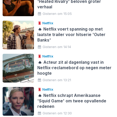
'Heated Rivalry' beloven groter
verhaal
Gisteren om 15:05
Netflix
🔥
Netflix voert spanning op met
laatste trailer voor hitserie 'Outer
Banks'
Gisteren om 14:14
Netflix
🔥
Acteur zit al dagenlang vast in
Netflix-reclamebord op negen meter
hoogte
Gisteren om 13:21
Netflix
🔥
Netflix schrapt Amerikaanse
'Squid Game' om twee opvallende
redenen
Gisteren om 12:30