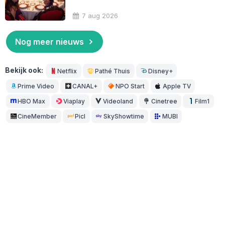
7 aug 2026
Nog meer nieuws
Bekijk ook:
Netflix
Pathé Thuis
Disney+
Prime Video
CANAL+
NPO Start
Apple TV
HBO Max
Viaplay
Videoland
Cinetree
Film1
CineMember
Picl
SkyShowtime
MUBI