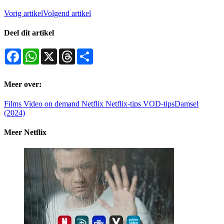
Vorig artikel
Volgend artikel
Deel dit artikel
Facebook
WhatsApp
X
Threads
Deel
Meer over:
Films
Video on demand
Netflix
Netflix-tips
VOD-tips
Damsel
(2024)
Meer Netflix