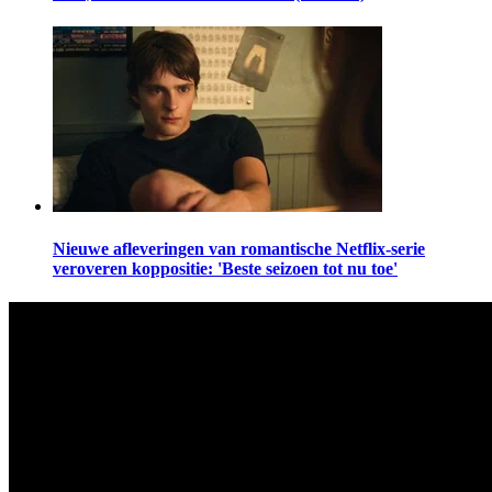
Nieuwe afleveringen van romantische Netflix-serie
veroveren koppositie: 'Beste seizoen tot nu toe'