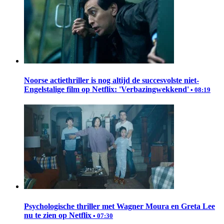
Noorse actiethriller is nog altijd de succesvolste niet-
Engelstalige film op Netflix: 'Verbazingwekkend'
• 08:19
Psychologische thriller met Wagner Moura en Greta Lee
nu te zien op Netflix
• 07:30