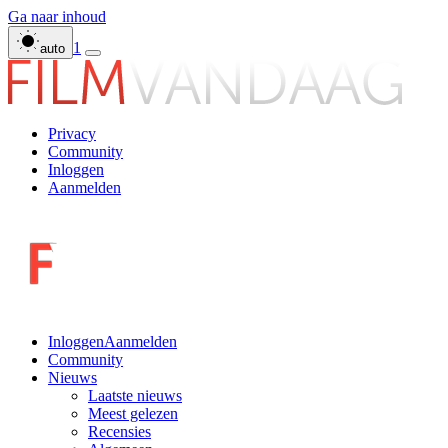
Ga naar inhoud
1
auto
Privacy
Community
Inloggen
Aanmelden
Inloggen
Aanmelden
Community
Nieuws
Laatste nieuws
Meest gelezen
Recensies