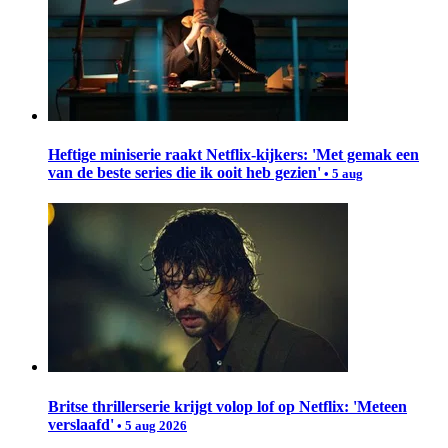
Heftige miniserie raakt Netflix-kijkers: 'Met gemak een
van de beste series die ik ooit heb gezien'
• 5 aug
Britse thrillerserie krijgt volop lof op Netflix: 'Meteen
verslaafd'
• 5 aug 2026