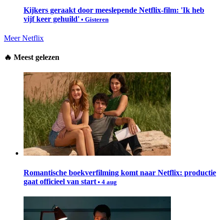
Kijkers geraakt door meeslepende Netflix-film: 'Ik heb
vijf keer gehuild'
• Gisteren
Meer Netflix
🔥
Meest gelezen
Romantische boekverfilming komt naar Netflix: productie
gaat officieel van start
• 4 aug