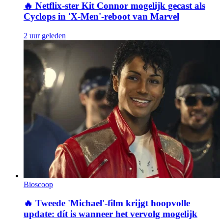
🔥
Netflix-ster Kit Connor mogelijk gecast als
Cyclops in 'X-Men'-reboot van Marvel
2 uur geleden
Bioscoop
🔥
Tweede 'Michael'-film krijgt hoopvolle
update: dít is wanneer het vervolg mogelijk