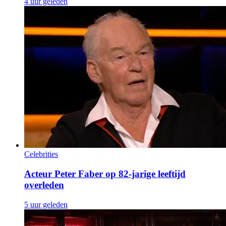
4 uur geleden
Celebrities
Acteur Peter Faber op 82-jarige leeftijd
overleden
5 uur geleden