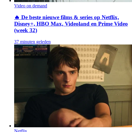
Video on demand
🔥
De beste nieuwe films & series op Netflix,
Disney+, HBO Max, Videoland en Prime Video
(week 32)
37 minuten geleden
Netflix