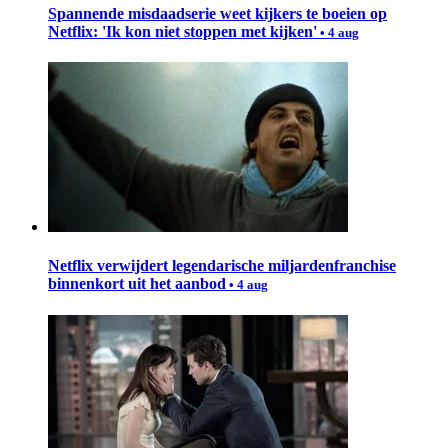
Spannende misdaadserie weet kijkers te boeien op
Netflix: 'Ik kon niet stoppen met kijken'
• 4 aug
Netflix verwijdert legendarische miljardenfranchise
binnenkort uit het aanbod
• 4 aug