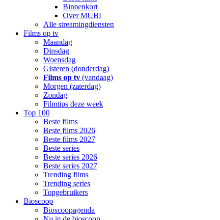
Binnenkort
Over MUBI
Alle streamingdiensten
Films op tv
Maandag
Dinsdag
Woensdag
Gisteren (donderdag)
Films op tv
(vandaag)
Morgen (zaterdag)
Zondag
Filmtips deze week
Top 100
Beste films
Beste films 2026
Beste films 2027
Beste series
Beste series 2026
Beste series 2027
Trending films
Trending series
Topgebruikers
Bioscoop
Bioscoopagenda
Nu in de bioscoop