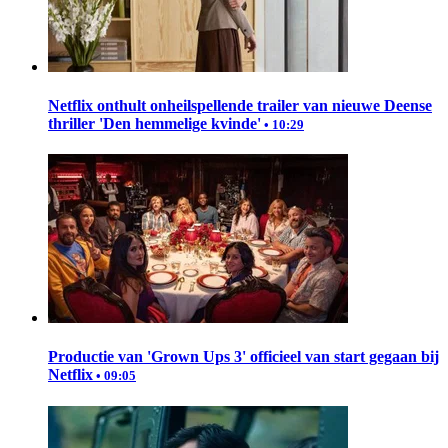
Netflix onthult onheilspellende trailer van nieuwe Deense
thriller 'Den hemmelige kvinde'
• 10:29
Productie van 'Grown Ups 3' officieel van start gegaan bij
Netflix
• 09:05