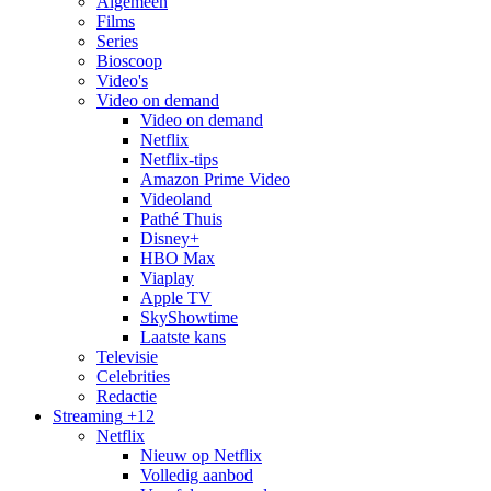
Algemeen
Films
Series
Bioscoop
Video's
Video on demand
Video on demand
Netflix
Netflix-tips
Amazon Prime Video
Videoland
Pathé Thuis
Disney+
HBO Max
Viaplay
Apple TV
SkyShowtime
Laatste kans
Televisie
Celebrities
Redactie
Streaming
+12
Netflix
Nieuw op Netflix
Volledig aanbod