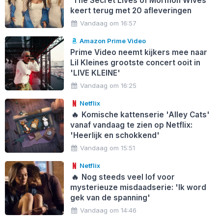
'The Secret Lives of Mormon Wives'
keert terug met 20 afleveringen
Vandaag om 16:57
Amazon Prime Video
Prime Video neemt kijkers mee naar
Lil Kleines grootste concert ooit in
'LIVE KLEINE'
Vandaag om 16:25
Netflix
🔥
Komische kattenserie 'Alley Cats'
vanaf vandaag te zien op Netflix:
'Heerlijk en schokkend'
Vandaag om 15:51
Netflix
🔥
Nog steeds veel lof voor
mysterieuze misdaadserie: 'Ik word
gek van de spanning'
Vandaag om 14:46