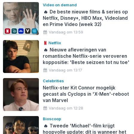
Video on demand
🔥
De beste nieuwe films & series op
Netflix, Disney+, HBO Max, Videoland
en Prime Video (week 32)
Vandaag om 13:59
Netflix
🔥
Nieuwe afleveringen van
romantische Netflix-serie veroveren
koppositie: 'Beste seizoen tot nu toe'
Vandaag om 13:17
Celebrities
Netflix-ster Kit Connor mogelijk
gecast als Cyclops in 'X-Men'-reboot
van Marvel
Vandaag om 12:28
Bioscoop
🔥
Tweede 'Michael'-film krijgt
hoopvolle update: dít is wanneer het