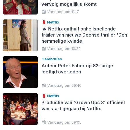
vervolg mogelijk uitkomt
Vandaag om 11:17
Netflix
🔥
Netflix onthult onheilspellende
trailer van nieuwe Deense thriller 'Den
hemmelige kvinde'
Vandaag om 10:29
Celebrities
Acteur Peter Faber op 82-jarige
leeftijd overleden
Vandaag om 09:40
Netflix
Productie van 'Grown Ups 3' officieel
van start gegaan bij Netflix
Vandaag om 09:05