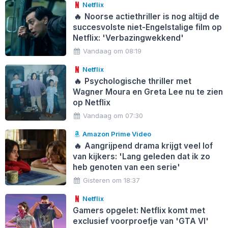
Netflix
🔥
Noorse actiethriller is nog altijd de
succesvolste niet-Engelstalige film op
Netflix: 'Verbazingwekkend'
Vandaag om 08:19
Netflix
🔥
Psychologische thriller met
Wagner Moura en Greta Lee nu te zien
op Netflix
Vandaag om 07:30
Amazon Prime Video
🔥
Aangrijpend drama krijgt veel lof
van kijkers: 'Lang geleden dat ik zo
heb genoten van een serie'
Gisteren om 18:37
Netflix
Gamers opgelet: Netflix komt met
exclusief voorproefje van 'GTA VI'