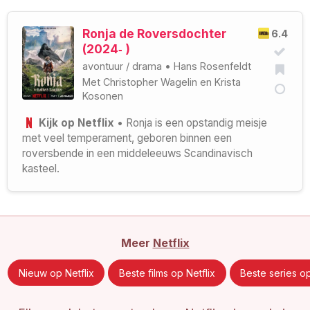
Ronja de Roversdochter
6.4
(2024‑ )
avontuur
/
drama
•
Hans Rosenfeldt
Met
Christopher Wagelin
en
Krista
Kosonen
Kijk op Netflix
• Ronja is een opstandig meisje
met veel temperament, geboren binnen een
roversbende in een middeleeuws Scandinavisch
kasteel.
Meer
Netflix
Nieuw op Netflix
Beste films op Netflix
Beste series op