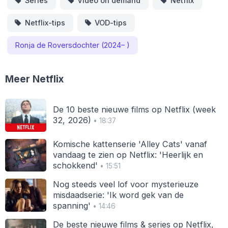
Series
Video on demand
Netflix
Netflix-tips
VOD-tips
Ronja de Roversdochter (2024– )
Meer Netflix
De 10 beste nieuwe films op Netflix (week
32, 2026)
• 18:37
Komische kattenserie 'Alley Cats' vanaf
vandaag te zien op Netflix: 'Heerlijk en
schokkend'
• 15:51
Nog steeds veel lof voor mysterieuze
misdaadserie: 'Ik word gek van de
spanning'
• 14:46
De beste nieuwe films & series op Netflix,