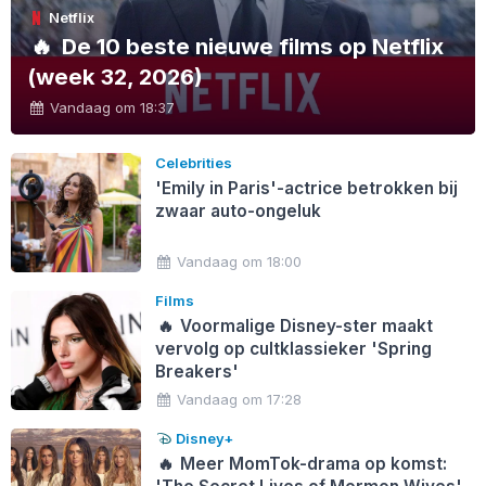
Netflix
🔥
De 10 beste nieuwe films op Netflix
(week 32, 2026)
Vandaag om 18:37
Celebrities
'Emily in Paris'-actrice betrokken bij
zwaar auto-ongeluk
Vandaag om 18:00
Films
🔥
Voormalige Disney-ster maakt
vervolg op cultklassieker 'Spring
Breakers'
Vandaag om 17:28
Disney+
🔥
Meer MomTok-drama op komst: