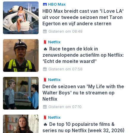
HBO Max
HBO Max breidt cast van 'I Love LA'
uit voor tweede seizoen met Taron
Egerton en vijf andere sterren
Gisteren om 08:48
Netflix
🔥
Race tegen de klok in
zenuwslopende actiefilm op Netflix:
'Echt de moeite waard!'
Gisteren om 07:58
Netflix
Derde seizoen van 'My Life with the
Walter Boys' nu te streamen op
Netflix
Gisteren om 07:10
Netflix
🔥
De top 10 populairste films &
series nu op Netflix (week 32, 2026)