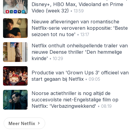
Disney+, HBO Max, Videoland en Prime
Video (week 32)
• 13:59
Nieuwe afleveringen van romantische
Netflix-serie veroveren koppositie: 'Beste
seizoen tot nu toe'
• 13:17
Netflix onthult onheilspellende trailer van
nieuwe Deense thriller 'Den hemmelige
kvinde'
• 10:29
Productie van 'Grown Ups 3' officieel van
start gegaan bij Netflix
• 09:05
Noorse actiethriller is nog altijd de
succesvolste niet-Engelstalige film op
Netflix: 'Verbazingwekkend'
• 08:19
Meer Netflix