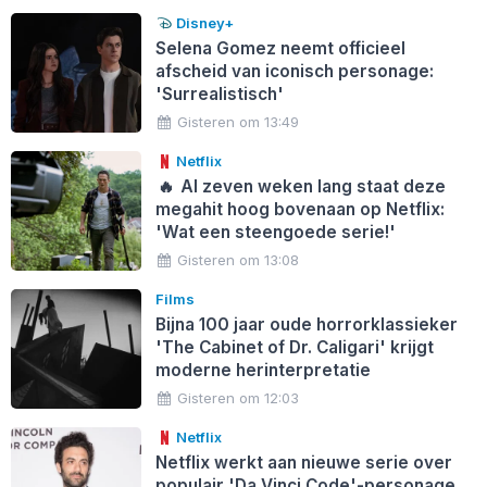
Disney+
Selena Gomez neemt officieel
afscheid van iconisch personage:
'Surrealistisch'
Gisteren om 13:49
Netflix
🔥
Al zeven weken lang staat deze
megahit hoog bovenaan op Netflix:
'Wat een steengoede serie!'
Gisteren om 13:08
Films
Bijna 100 jaar oude horrorklassieker
'The Cabinet of Dr. Caligari' krijgt
moderne herinterpretatie
Gisteren om 12:03
Netflix
Netflix werkt aan nieuwe serie over
populair 'Da Vinci Code'-personage