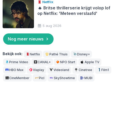
Netflix
🔥
Britse thrillerserie krijgt volop lof
op Netflix: 'Meteen verslaafd'
5 aug 2026
Nog meer nieuws
Bekijk ook:
Netflix
Pathé Thuis
Disney+
Prime Video
CANAL+
NPO Start
Apple TV
HBO Max
Viaplay
Videoland
Cinetree
Film1
CineMember
Picl
SkyShowtime
MUBI