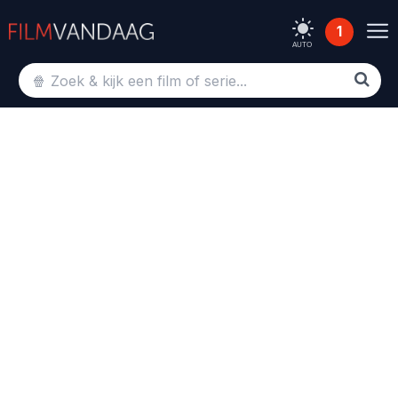
1
AUTO