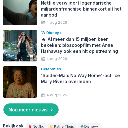
Netflix verwijdert legendarische
miljardenfranchise binnenkort uit het
aanbod
4 aug 2026
Disney+
🔥
Al meer dan 15 miljoen keer
bekeken: bioscoopfilm met Anne
Hathaway ook een hit op streaming
4 aug 2026
Celebrities
'Spider-Man: No Way Home'-actrice
Mary Rivera overleden
4 aug 2026
Nog meer nieuws
Bekijk ook:
Netflix
Pathé Thuis
Disney+