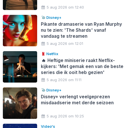
5 aug 2026 om 12:40
Disney+
Pikante dramaserie van Ryan Murphy
nu te zien: 'The Shards' vanaf
vandaag te streamen
5 aug 2026 om 12:01
Netflix
🔥
Heftige miniserie raakt Netflix-
kijkers: 'Met gemak een van de beste
series die ik ooit heb gezien'
5 aug 2026 om 11:11
Disney+
Disney+ verlengt veelgeprezen
misdaadserie met derde seizoen
5 aug 2026 om 10:25
Video's