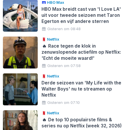
HBO Max
HBO Max breidt cast van 'I Love LA'
uit voor tweede seizoen met Taron
Egerton en vijf andere sterren
Gisteren om 08:48
Netflix
🔥
Race tegen de klok in
zenuwslopende actiefilm op Netflix:
'Echt de moeite waard!'
Gisteren om 07:58
Netflix
Derde seizoen van 'My Life with the
Walter Boys' nu te streamen op
Netflix
Gisteren om 07:10
Netflix
🔥
De top 10 populairste films &
series nu op Netflix (week 32, 2026)