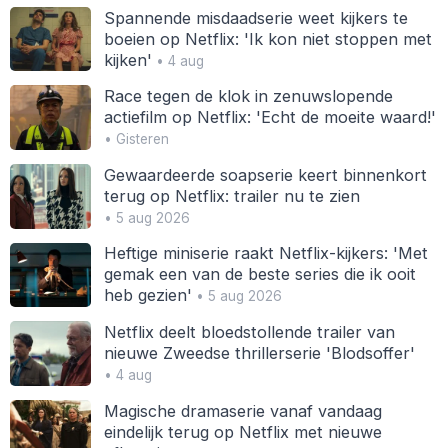
Spannende misdaadserie weet kijkers te
boeien op Netflix: 'Ik kon niet stoppen met
kijken'
• 4 aug
Race tegen de klok in zenuwslopende
actiefilm op Netflix: 'Echt de moeite waard!'
• Gisteren
Gewaardeerde soapserie keert binnenkort
terug op Netflix: trailer nu te zien
• 5 aug 2026
Heftige miniserie raakt Netflix-kijkers: 'Met
gemak een van de beste series die ik ooit
heb gezien'
• 5 aug 2026
Netflix deelt bloedstollende trailer van
nieuwe Zweedse thrillerserie 'Blodsoffer'
• 4 aug
Magische dramaserie vanaf vandaag
eindelijk terug op Netflix met nieuwe