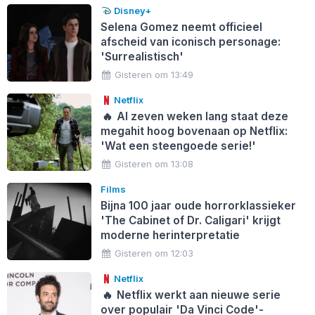
Disney+
Selena Gomez neemt officieel
afscheid van iconisch personage:
'Surrealistisch'
Gisteren om 13:49
Netflix
🔥
Al zeven weken lang staat deze
megahit hoog bovenaan op Netflix:
'Wat een steengoede serie!'
Gisteren om 13:08
Films
Bijna 100 jaar oude horrorklassieker
'The Cabinet of Dr. Caligari' krijgt
moderne herinterpretatie
Gisteren om 12:03
Netflix
🔥
Netflix werkt aan nieuwe serie
over populair 'Da Vinci Code'-