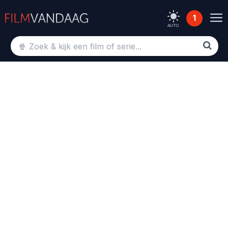
1
AUTO