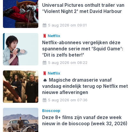
Universal Pictures onthult trailer van
'Violent Night 2' met David Harbour
5 aug 2026 om 09:01
Netflix
Netflix-abonnees vergelijken déze
spannende serie met 'Squid Game':
'Dit is zelfs beter!'
5 aug 2026 om 08:22
Netflix
🔥
Magische dramaserie vanaf
vandaag eindelijk terug op Netflix met
nieuwe afleveringen
5 aug 2026 om 07:36
Bioscoop
Deze 8+ films zijn vanaf deze week
nieuw in de bioscoop (week 32, 2026)