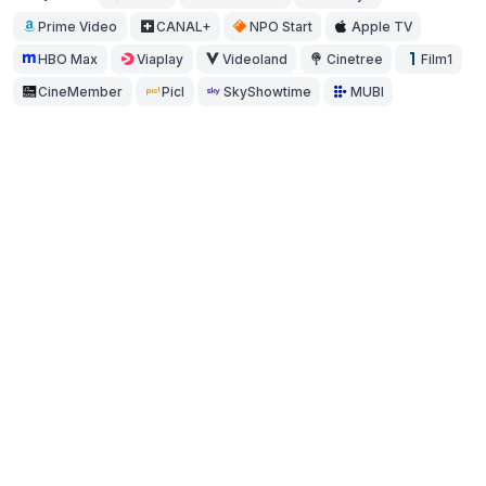
Prime Video
CANAL+
NPO Start
Apple TV
HBO Max
Viaplay
Videoland
Cinetree
Film1
CineMember
Picl
SkyShowtime
MUBI