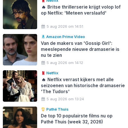
Netflix
🔥
Britse thrillerserie krijgt volop lof
op Netflix: 'Meteen verslaafd'
5 aug 2026 om 14:51
Amazon Prime Video
Van de makers van 'Gossip Girl':
meeslepende nieuwe dramaserie is
nu te zien
5 aug 2026 om 14:12
Netflix
🔥
Netflix verrast kijkers met alle
seizoenen van historische dramaserie
'The Tudors'
5 aug 2026 om 13:24
Pathé Thuis
De top 10 populairste films nu op
Pathé Thuis (week 32, 2026)