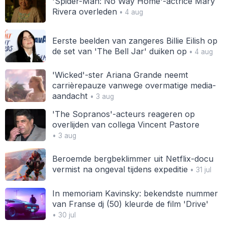
'Spider-Man: No Way Home'-actrice Mary
Rivera overleden
• 4 aug
Eerste beelden van zangeres Billie Eilish op
de set van 'The Bell Jar' duiken op
• 4 aug
'Wicked'-ster Ariana Grande neemt
carrièrepauze vanwege overmatige media-
aandacht
• 3 aug
'The Sopranos'-acteurs reageren op
overlijden van collega Vincent Pastore
• 3 aug
Beroemde bergbeklimmer uit Netflix-docu
vermist na ongeval tijdens expeditie
• 31 jul
In memoriam Kavinsky: bekendste nummer
van Franse dj (50) kleurde de film 'Drive'
• 30 jul