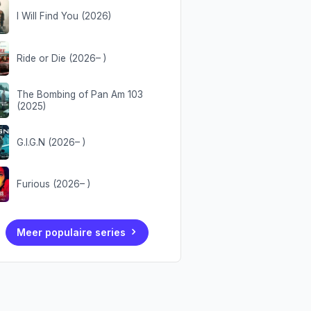
I Will Find You (2026)
Ride or Die (2026– )
The Bombing of Pan Am 103
(2025)
G.I.G.N (2026– )
Furious (2026– )
Meer populaire series