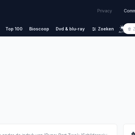
Comm
Privacy
Top 100
Bioscoop
Dvd & blu-ray
Zoeken
AUTO
