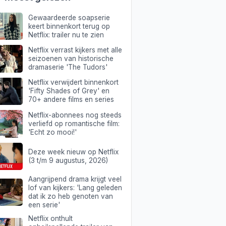
Gewaardeerde soapserie
keert binnenkort terug op
Netflix: trailer nu te zien
Netflix verrast kijkers met alle
seizoenen van historische
dramaserie 'The Tudors'
Netflix verwijdert binnenkort
'Fifty Shades of Grey' en
70+ andere films en series
Netflix-abonnees nog steeds
verliefd op romantische film:
'Echt zo mooi!'
Deze week nieuw op Netflix
(3 t/m 9 augustus, 2026)
Aangrijpend drama krijgt veel
lof van kijkers: 'Lang geleden
dat ik zo heb genoten van
een serie'
Netflix onthult