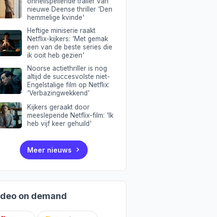
onheilspellende trailer van
nieuwe Deense thriller 'Den
hemmelige kvinde'
Heftige miniserie raakt
Netflix-kijkers: 'Met gemak
een van de beste series die
ik ooit heb gezien'
Noorse actiethriller is nog
altijd de succesvolste niet-
Engelstalige film op Netflix:
'Verbazingwekkend'
Kijkers geraakt door
meeslepende Netflix-film: 'Ik
heb vijf keer gehuild'
Meer nieuws
ideo on demand