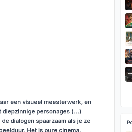
 waar een visueel meesterwerk, en
t diepzinnige personages (…)
jn de dialogen spaarzaam als je ze
Po
peelduur. Het is pure cinema.