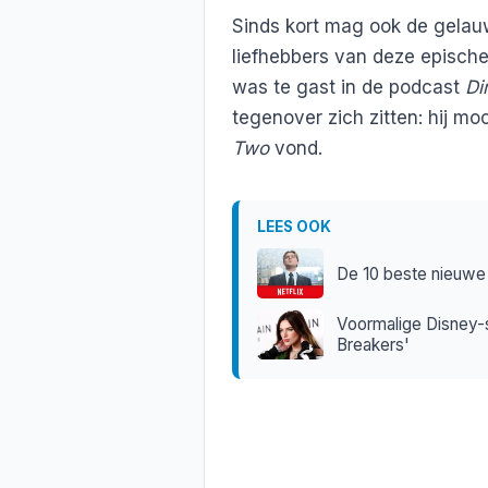
Sinds kort mag ook de gelau
liefhebbers van deze episch
was te gast in de podcast
Di
tegenover zich zitten: hij mo
Two
vond.
LEES OOK
De 10 beste nieuwe 
Voormalige Disney-s
Breakers'