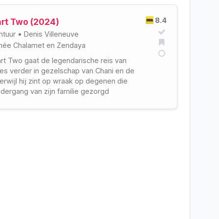
8.4
art Two (2024)
ntuur
•
Denis Villeneuve
hée Chalamet
en
Zendaya
art Two gaat de legendarische reis van
des verder in gezelschap van Chani en de
terwijl hij zint op wraak op degenen die
dergang van zijn familie gezorgd