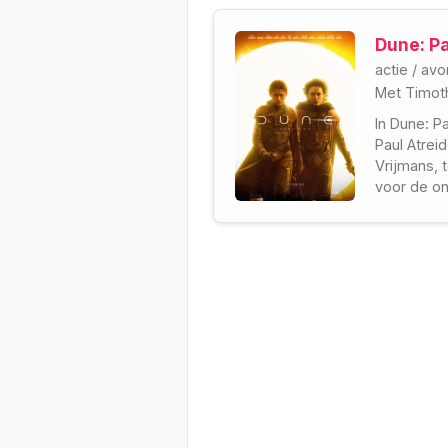
Dune: P
actie
/
avo
Met
Timot
In Dune: P
Paul Atrei
Vrijmans, 
voor de on
hebben.