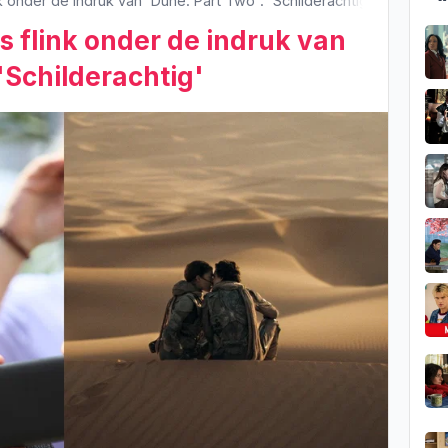
k onder de indruk van 'Dune: Part Two': 'Schilderachtig'
s flink onder de indruk van
'Schilderachtig'