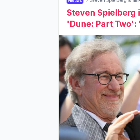
Steven Spielberg is flin
Nieuws
Steven Spielberg i
'Dune: Part Two': 