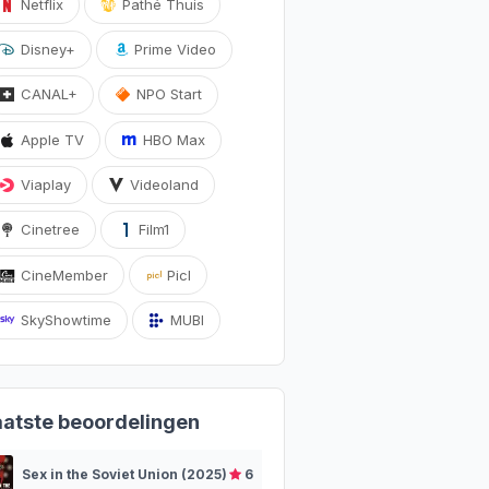
Netflix
Pathé Thuis
Disney+
Prime Video
CANAL+
NPO Start
Apple TV
HBO Max
Viaplay
Videoland
Cinetree
Film1
CineMember
Picl
SkyShowtime
MUBI
aatste beoordelingen
Sex in the Soviet Union (2025)
6