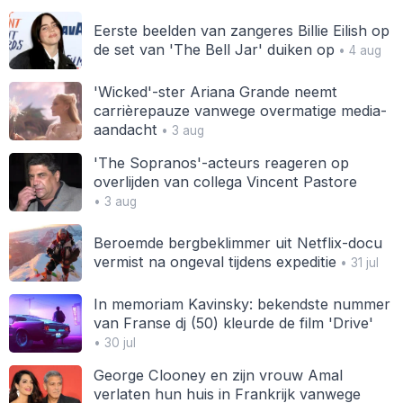
Eerste beelden van zangeres Billie Eilish op
de set van 'The Bell Jar' duiken op
• 4 aug
'Wicked'-ster Ariana Grande neemt
carrièrepauze vanwege overmatige media-
aandacht
• 3 aug
'The Sopranos'-acteurs reageren op
overlijden van collega Vincent Pastore
• 3 aug
Beroemde bergbeklimmer uit Netflix-docu
vermist na ongeval tijdens expeditie
• 31 jul
In memoriam Kavinsky: bekendste nummer
van Franse dj (50) kleurde de film 'Drive'
• 30 jul
George Clooney en zijn vrouw Amal
verlaten hun huis in Frankrijk vanwege