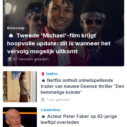
Bioscoop
🔥
Tweede 'Michael'-film krijgt
hoopvolle update: dít is wanneer het
vervolg mogelijk uitkomt
27 minuten geleden
Netflix
🔥
Netflix onthult onheilspellende
trailer van nieuwe Deense thriller 'Den
hemmelige kvinde'
1 uur geleden
Celebrities
🔥
Acteur Peter Faber op 82-jarige
leeftijd overleden