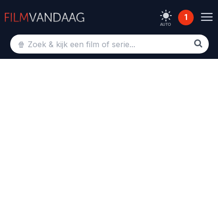
1
AUTO