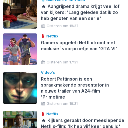
🔥
Aangrijpend drama krijgt veel lof
van kijkers: 'Lang geleden dat ik zo
heb genoten van een serie'
Gisteren om 18:37
Netflix
Gamers opgelet: Netflix komt met
exclusief voorproefje van 'GTA VI'
Gisteren om 17:31
Video's
Robert Pattinson is een
spraakmakende presentator in
nieuwe trailer van A24-film
'Primetime'
Gisteren om 16:31
Netflix
🔥
Kijkers geraakt door meeslepende
Netflix-film: 'Ik heb vijf keer gehuild'