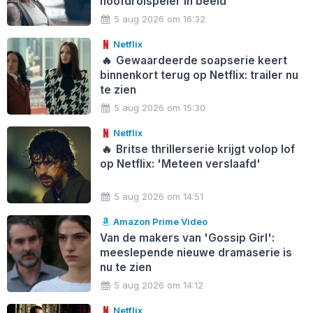
hoofdrolspeler in beeld
5 aug 2026 om 16:32
Netflix
🔥
Gewaardeerde soapserie keert
binnenkort terug op Netflix: trailer nu
te zien
5 aug 2026 om 15:30
Netflix
🔥
Britse thrillerserie krijgt volop lof
op Netflix: 'Meteen verslaafd'
5 aug 2026 om 14:51
Amazon Prime Video
Van de makers van 'Gossip Girl':
meeslepende nieuwe dramaserie is
nu te zien
5 aug 2026 om 14:12
Netflix