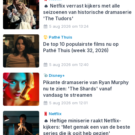
🔥
Netflix verrast kijkers met alle
seizoenen van historische dramaserie
'The Tudors'
5 aug 2026 om 13:24
Pathé Thuis
De top 10 populairste films nu op
Pathé Thuis (week 32, 2026)
5 aug 2026 om 12:40
Disney+
Pikante dramaserie van Ryan Murphy
nu te zien: 'The Shards' vanaf
vandaag te streamen
5 aug 2026 om 12:01
Netflix
🔥
Heftige miniserie raakt Netflix-
kijkers: 'Met gemak een van de beste
series die ik ooit heb gezien'