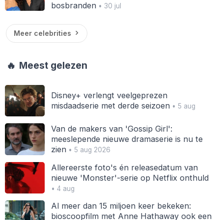
bosbranden
• 30 jul
Meer celebrities
🔥
Meest gelezen
Disney+ verlengt veelgeprezen
misdaadserie met derde seizoen
• 5 aug
Van de makers van 'Gossip Girl':
meeslepende nieuwe dramaserie is nu te
zien
• 5 aug 2026
Allereerste foto's én releasedatum van
nieuwe 'Monster'-serie op Netflix onthuld
• 4 aug
Al meer dan 15 miljoen keer bekeken:
bioscoopfilm met Anne Hathaway ook een