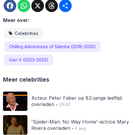
Facebook
WhatsApp
X
Threads
Deel
Meer over:
Celebrities
Chilling Adventures of Sabrina (2018–2020)
Gen V (2023–2025)
Meer celebrities
Acteur Peter Faber op 82-jarige leeftijd
overleden
• 09:40
'Spider-Man: No Way Home'-actrice Mary
Rivera overleden
• 4 aug