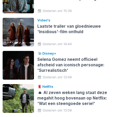
Gisteren om 15:39
Video's
Laatste trailer van gloednieuwe
'Insidious'-film onthuld
Gisteren om 14:44
Disney+
Selena Gomez neemt officieel
afscheid van iconisch personage:
'Surrealistisch'
Gisteren om 13:49
Netflix
🔥
Al zeven weken lang staat deze
megahit hoog bovenaan op Netflix:
'Wat een steengoede serie!'
Gisteren om 13:08