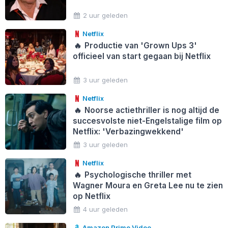
2 uur geleden
Netflix
🔥
Productie van 'Grown Ups 3'
officieel van start gegaan bij Netflix
3 uur geleden
Netflix
🔥
Noorse actiethriller is nog altijd de
succesvolste niet-Engelstalige film op
Netflix: 'Verbazingwekkend'
3 uur geleden
Netflix
🔥
Psychologische thriller met
Wagner Moura en Greta Lee nu te zien
op Netflix
4 uur geleden
Amazon Prime Video