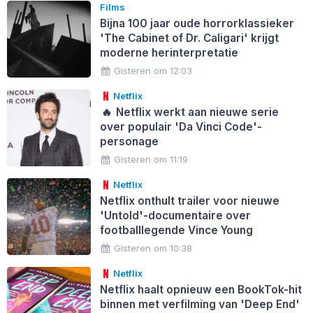
Films
Bijna 100 jaar oude horrorklassieker
'The Cabinet of Dr. Caligari' krijgt
moderne herinterpretatie
Gisteren om 12:03
Netflix
🔥
Netflix werkt aan nieuwe serie
over populair 'Da Vinci Code'-
personage
Gisteren om 11:19
Netflix
Netflix onthult trailer voor nieuwe
'Untold'-documentaire over
footballlegende Vince Young
Gisteren om 10:38
Netflix
Netflix haalt opnieuw een BookTok-hit
binnen met verfilming van 'Deep End'