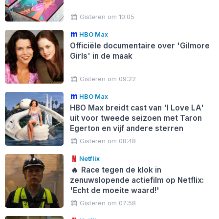
Gisteren om 10:05
HBO Max
Officiële documentaire over 'Gilmore
Girls' in de maak
Gisteren om 09:22
HBO Max
HBO Max breidt cast van 'I Love LA'
uit voor tweede seizoen met Taron
Egerton en vijf andere sterren
Gisteren om 08:48
Netflix
🔥
Race tegen de klok in
zenuwslopende actiefilm op Netflix:
'Echt de moeite waard!'
Gisteren om 07:58