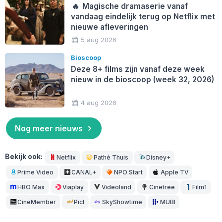
🔥
Magische dramaserie vanaf
vandaag eindelijk terug op Netflix met
nieuwe afleveringen
5 aug 2026
Bioscoop
Deze 8+ films zijn vanaf deze week
nieuw in de bioscoop (week 32, 2026)
4 aug 2026
Nog meer nieuws
Bekijk ook:
Netflix
Pathé Thuis
Disney+
Prime Video
CANAL+
NPO Start
Apple TV
HBO Max
Viaplay
Videoland
Cinetree
Film1
CineMember
Picl
SkyShowtime
MUBI