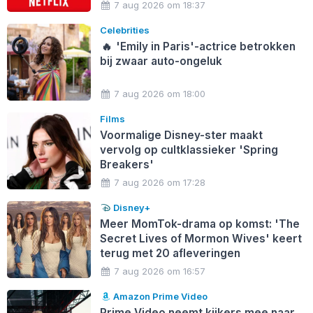
7 aug 2026 om 18:37
Celebrities
🔥
'Emily in Paris'-actrice betrokken
bij zwaar auto-ongeluk
7 aug 2026 om 18:00
Films
Voormalige Disney-ster maakt
vervolg op cultklassieker 'Spring
Breakers'
7 aug 2026 om 17:28
Disney+
Meer MomTok-drama op komst: 'The
Secret Lives of Mormon Wives' keert
terug met 20 afleveringen
7 aug 2026 om 16:57
Amazon Prime Video
Prime Video neemt kijkers mee naar