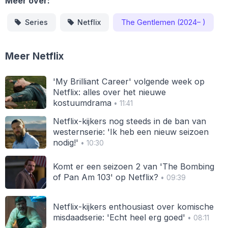
Meer over:
Series
Netflix
The Gentlemen (2024– )
Meer Netflix
'My Brilliant Career' volgende week op
Netflix: alles over het nieuwe
kostuumdrama
• 11:41
Netflix-kijkers nog steeds in de ban van
westernserie: 'Ik heb een nieuw seizoen
nodig!'
• 10:30
Komt er een seizoen 2 van 'The Bombing
of Pan Am 103' op Netflix?
• 09:39
Netflix-kijkers enthousiast over komische
misdaadserie: 'Echt heel erg goed'
• 08:11