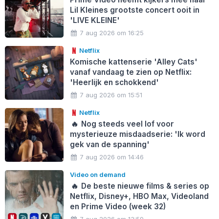
Lil Kleines grootste concert ooit in
'LIVE KLEINE'
7 aug 2026 om 16:25
Netflix
Komische kattenserie 'Alley Cats'
vanaf vandaag te zien op Netflix:
'Heerlijk en schokkend'
7 aug 2026 om 15:51
Netflix
🔥
Nog steeds veel lof voor
mysterieuze misdaadserie: 'Ik word
gek van de spanning'
7 aug 2026 om 14:46
Video on demand
🔥
De beste nieuwe films & series op
Netflix, Disney+, HBO Max, Videoland
en Prime Video (week 32)
7 aug 2026 om 13:59