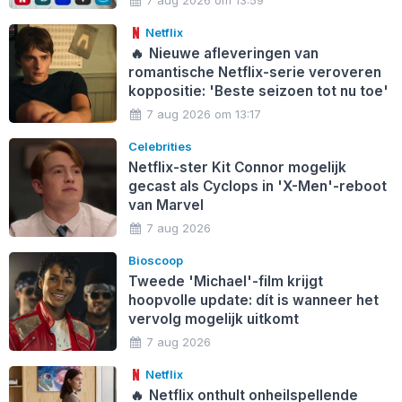
Netflix
🔥
Nieuwe afleveringen van
romantische Netflix-serie veroveren
koppositie: 'Beste seizoen tot nu toe'
7 aug 2026 om 13:17
Celebrities
Netflix-ster Kit Connor mogelijk
gecast als Cyclops in 'X-Men'-reboot
van Marvel
7 aug 2026
Bioscoop
Tweede 'Michael'-film krijgt
hoopvolle update: dít is wanneer het
vervolg mogelijk uitkomt
7 aug 2026
Netflix
🔥
Netflix onthult onheilspellende