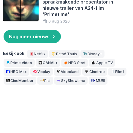
spraakmakende presentator in
nieuwe trailer van A24-film
'Primetime'
6 aug 2026
Nog meer nieuws
Bekijk ook:
Netflix
Pathé Thuis
Disney+
Prime Video
CANAL+
NPO Start
Apple TV
HBO Max
Viaplay
Videoland
Cinetree
Film1
CineMember
Picl
SkyShowtime
MUBI