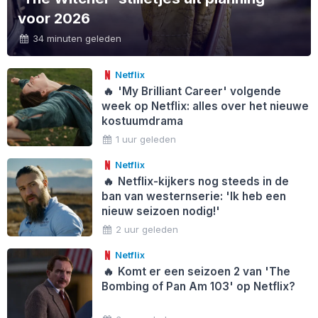
voor 2026
34 minuten geleden
Netflix
🔥
'My Brilliant Career' volgende
week op Netflix: alles over het nieuwe
kostuumdrama
1 uur geleden
Netflix
🔥
Netflix-kijkers nog steeds in de
ban van westernserie: 'Ik heb een
nieuw seizoen nodig!'
2 uur geleden
Netflix
🔥
Komt er een seizoen 2 van 'The
Bombing of Pan Am 103' op Netflix?