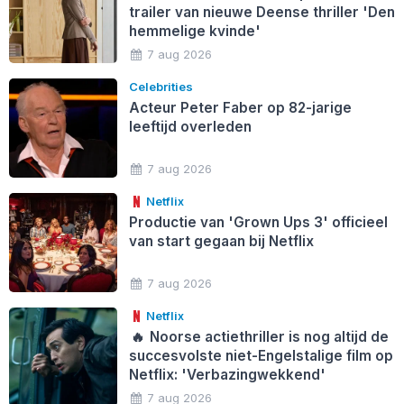
trailer van nieuwe Deense thriller 'Den
hemmelige kvinde'
7 aug 2026
Celebrities
Acteur Peter Faber op 82-jarige
leeftijd overleden
7 aug 2026
Netflix
Productie van 'Grown Ups 3' officieel
van start gegaan bij Netflix
7 aug 2026
Netflix
🔥
Noorse actiethriller is nog altijd de
succesvolste niet-Engelstalige film op
Netflix: 'Verbazingwekkend'
7 aug 2026