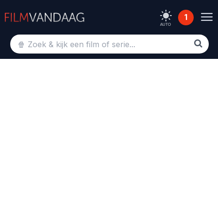
1
AUTO