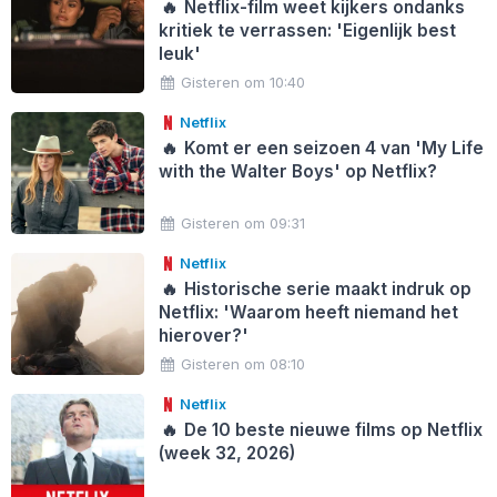
🔥
Netflix-film weet kijkers ondanks
kritiek te verrassen: 'Eigenlijk best
leuk'
Gisteren om 10:40
Netflix
🔥
Komt er een seizoen 4 van 'My Life
with the Walter Boys' op Netflix?
Gisteren om 09:31
Netflix
🔥
Historische serie maakt indruk op
Netflix: 'Waarom heeft niemand het
hierover?'
Gisteren om 08:10
Netflix
🔥
De 10 beste nieuwe films op Netflix
(week 32, 2026)