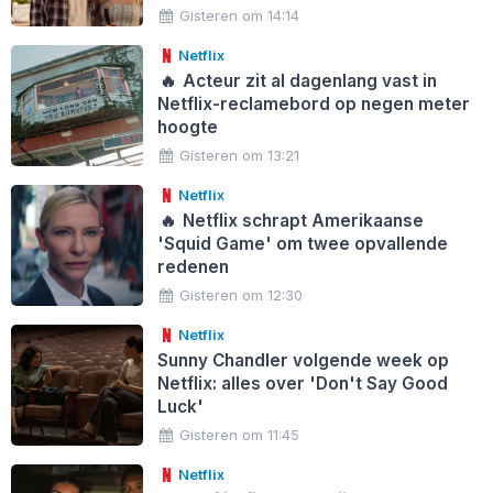
Gisteren om 14:14
Netflix
🔥
Acteur zit al dagenlang vast in
Netflix-reclamebord op negen meter
hoogte
Gisteren om 13:21
Netflix
🔥
Netflix schrapt Amerikaanse
'Squid Game' om twee opvallende
redenen
Gisteren om 12:30
Netflix
Sunny Chandler volgende week op
Netflix: alles over 'Don't Say Good
Luck'
Gisteren om 11:45
Netflix