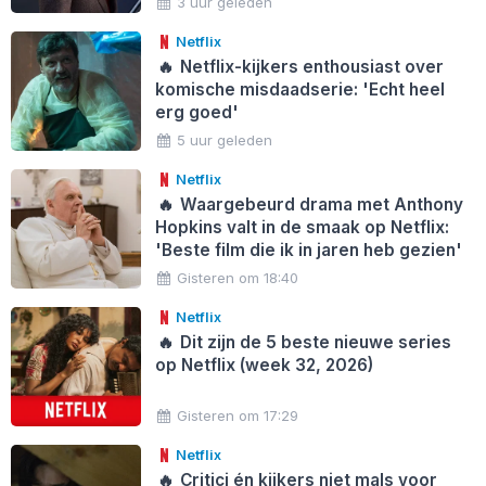
3 uur geleden
Netflix
🔥
Netflix-kijkers enthousiast over
komische misdaadserie: 'Echt heel
erg goed'
5 uur geleden
Netflix
🔥
Waargebeurd drama met Anthony
Hopkins valt in de smaak op Netflix:
'Beste film die ik in jaren heb gezien'
Gisteren om 18:40
Netflix
🔥
Dit zijn de 5 beste nieuwe series
op Netflix (week 32, 2026)
Gisteren om 17:29
Netflix
🔥
Critici én kijkers niet mals voor