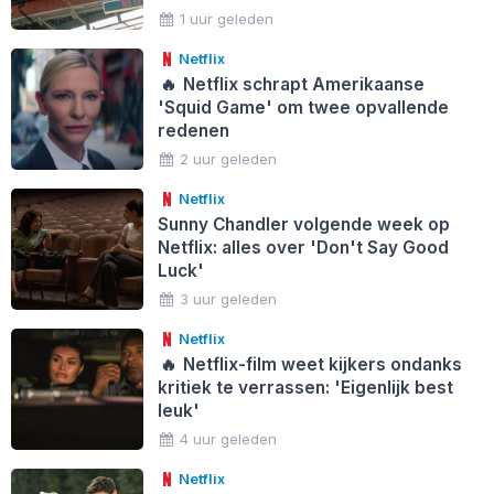
1 uur geleden
Netflix
🔥
Netflix schrapt Amerikaanse
'Squid Game' om twee opvallende
redenen
2 uur geleden
Netflix
Sunny Chandler volgende week op
Netflix: alles over 'Don't Say Good
Luck'
3 uur geleden
Netflix
🔥
Netflix-film weet kijkers ondanks
kritiek te verrassen: 'Eigenlijk best
leuk'
4 uur geleden
Netflix