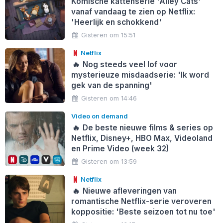
Komische kattenserie 'Alley Cats'
vanaf vandaag te zien op Netflix:
'Heerlijk en schokkend'
Gisteren om 15:51
Netflix
🔥
Nog steeds veel lof voor
mysterieuze misdaadserie: 'Ik word
gek van de spanning'
Gisteren om 14:46
Video on demand
🔥
De beste nieuwe films & series op
Netflix, Disney+, HBO Max, Videoland
en Prime Video (week 32)
Gisteren om 13:59
Netflix
🔥
Nieuwe afleveringen van
romantische Netflix-serie veroveren
koppositie: 'Beste seizoen tot nu toe'