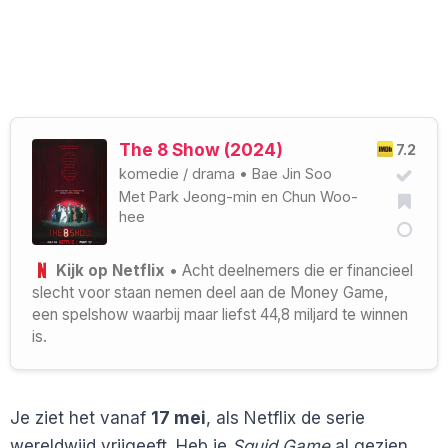
The 8 Show (2024)
7.2
komedie
/
drama
•
Bae Jin Soo
Met
Park Jeong-min
en
Chun Woo-
hee
Kijk op Netflix
• Acht deelnemers die er financieel
slecht voor staan nemen deel aan de Money Game,
een spelshow waarbij maar liefst 44,8 miljard te winnen
is.
Je ziet het vanaf
17 mei
, als Netflix de serie
wereldwijd vrijgeeft. Heb je
Squid Game
al gezien,