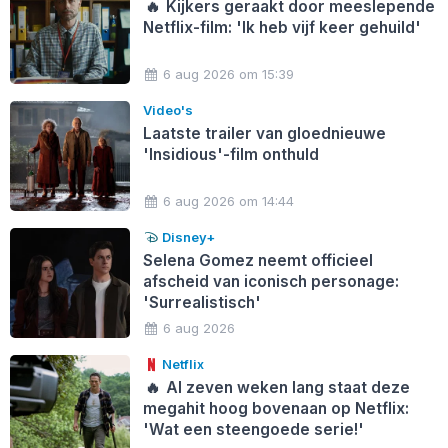
🔥
Kijkers geraakt door meeslepende
Netflix-film: 'Ik heb vijf keer gehuild'
6 aug 2026 om 15:39
Video's
Laatste trailer van gloednieuwe
'Insidious'-film onthuld
6 aug 2026 om 14:44
Disney+
Selena Gomez neemt officieel
afscheid van iconisch personage:
'Surrealistisch'
6 aug 2026
Netflix
🔥
Al zeven weken lang staat deze
megahit hoog bovenaan op Netflix:
'Wat een steengoede serie!'