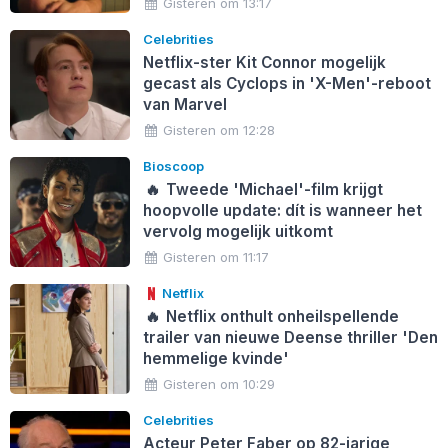
Gisteren om 13:17
Celebrities
Netflix-ster Kit Connor mogelijk
gecast als Cyclops in 'X-Men'-reboot
van Marvel
Gisteren om 12:28
Bioscoop
🔥
Tweede 'Michael'-film krijgt
hoopvolle update: dít is wanneer het
vervolg mogelijk uitkomt
Gisteren om 11:17
Netflix
🔥
Netflix onthult onheilspellende
trailer van nieuwe Deense thriller 'Den
hemmelige kvinde'
Gisteren om 10:29
Celebrities
Acteur Peter Faber op 82-jarige