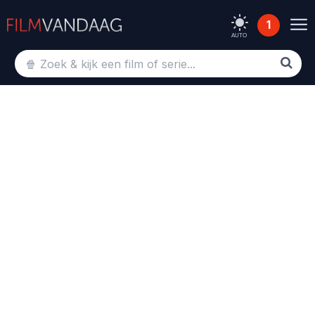
1
AUTO