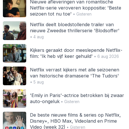
Nieuwe afleveringen van romantische
Netflix-serie veroveren koppositie: 'Beste
seizoen tot nu toe'
• Gisteren
Netflix deelt bloedstollende trailer van
nieuwe Zweedse thrillerserie 'Blodsoffer'
• 4 aug
Kijkers geraakt door meeslepende Netflix-
film: 'Ik heb vijf keer gehuild'
• 6 aug 2026
Netflix verrast kijkers met alle seizoenen
van historische dramaserie 'The Tudors'
• 5 aug
'Emily in Paris'-actrice betrokken bij zwaar
auto-ongeluk
• Gisteren
De beste nieuwe films & series op Netflix,
Disney+, HBO Max, Videoland en Prime
Video (week 32)
• Gisteren