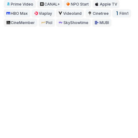
Prime Video
CANAL+
NPO Start
Apple TV
HBO Max
Viaplay
Videoland
Cinetree
Film1
CineMember
Picl
SkyShowtime
MUBI