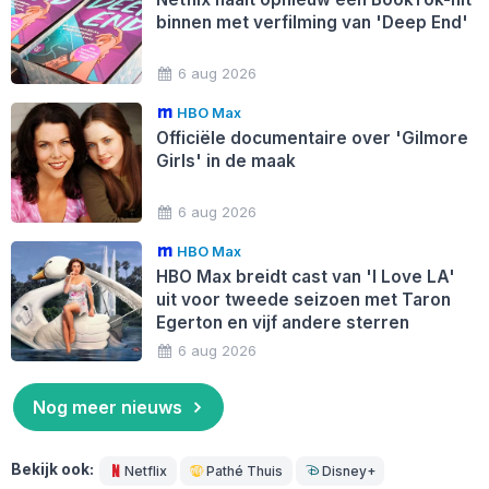
binnen met verfilming van 'Deep End'
6 aug 2026
HBO Max
Officiële documentaire over 'Gilmore
Girls' in de maak
6 aug 2026
HBO Max
HBO Max breidt cast van 'I Love LA'
uit voor tweede seizoen met Taron
Egerton en vijf andere sterren
6 aug 2026
Nog meer nieuws
Bekijk ook:
Netflix
Pathé Thuis
Disney+