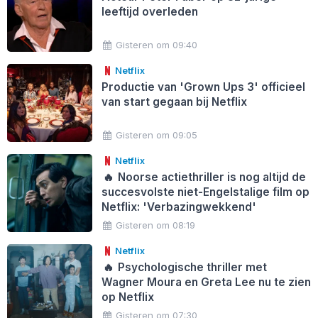
leeftijd overleden
Gisteren om 09:40
Netflix
Productie van 'Grown Ups 3' officieel
van start gegaan bij Netflix
Gisteren om 09:05
Netflix
🔥
Noorse actiethriller is nog altijd de
succesvolste niet-Engelstalige film op
Netflix: 'Verbazingwekkend'
Gisteren om 08:19
Netflix
🔥
Psychologische thriller met
Wagner Moura en Greta Lee nu te zien
op Netflix
Gisteren om 07:30