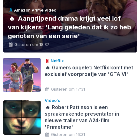
Amazon Prime Video
🔥
Aangrijpend drama krijgt veel lof
van kijkers: 'Lang geleden dat ik zo heb
genoten van een serie'
Gisteren om 18:37
Netflix
🔥
Gamers opgelet: Netflix komt met
exclusief voorproefje van 'GTA VI'
Gisteren om 17:31
Video's
🔥
Robert Pattinson is een
spraakmakende presentator in
nieuwe trailer van A24-film
'Primetime'
Gisteren om 16:31