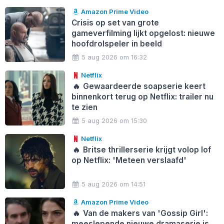
Amazon Prime Video
Crisis op set van grote
gameverfilming lijkt opgelost: nieuwe
hoofdrolspeler in beeld
5 aug 2026 om 16:32
Netflix
🔥
Gewaardeerde soapserie keert
binnenkort terug op Netflix: trailer nu
te zien
5 aug 2026 om 15:30
Netflix
🔥
Britse thrillerserie krijgt volop lof
op Netflix: 'Meteen verslaafd'
5 aug 2026 om 14:51
Amazon Prime Video
🔥
Van de makers van 'Gossip Girl':
meeslepende nieuwe dramaserie is