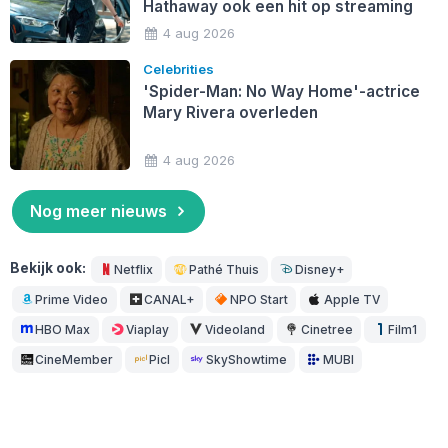
Hathaway ook een hit op streaming
4 aug 2026
Celebrities
'Spider-Man: No Way Home'-actrice
Mary Rivera overleden
4 aug 2026
Nog meer nieuws
Bekijk ook:
Netflix
Pathé Thuis
Disney+
Prime Video
CANAL+
NPO Start
Apple TV
HBO Max
Viaplay
Videoland
Cinetree
Film1
CineMember
Picl
SkyShowtime
MUBI