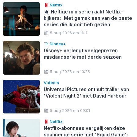
Netflix
🔥
Heftige miniserie raakt Netflix-
kijkers: 'Met gemak een van de beste
series die ik ooit heb gezien'
5 aug 2026 om 11:11
Disney+
Disney+ verlengt veelgeprezen
misdaadserie met derde seizoen
5 aug 2026 om 10:25
Video's
Universal Pictures onthult trailer van
'Violent Night 2' met David Harbour
5 aug 2026 om 09:01
Netflix
Netflix-abonnees vergelijken déze
spannende serie met 'Squid Game':