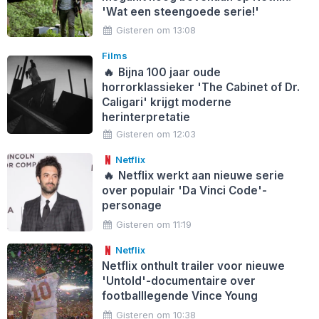
'Wat een steengoede serie!'
Gisteren om 13:08
Films
🔥
Bijna 100 jaar oude
horrorklassieker 'The Cabinet of Dr.
Caligari' krijgt moderne
herinterpretatie
Gisteren om 12:03
Netflix
🔥
Netflix werkt aan nieuwe serie
over populair 'Da Vinci Code'-
personage
Gisteren om 11:19
Netflix
Netflix onthult trailer voor nieuwe
'Untold'-documentaire over
footballlegende Vince Young
Gisteren om 10:38