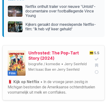
Netflix onthult trailer voor nieuwe 'Untold'-
documentaire over footballlegende Vince
Young
Kijkers geraakt door meeslepende Netflix-
film: 'Ik heb vijf keer gehuild'
Unfrosted: The Pop-Tart
5.5
Story (2024)
biografie
/
komedie
•
Jerry Seinfeld
Met
Isaac Bae
en
Jerry Seinfeld
Film
Kijk op Netflix
• In de vroege jaren zestig in
Michigan bestonden de Amerikaanse ochtendrituelen
voornamelijk uit melk en cornflakes.