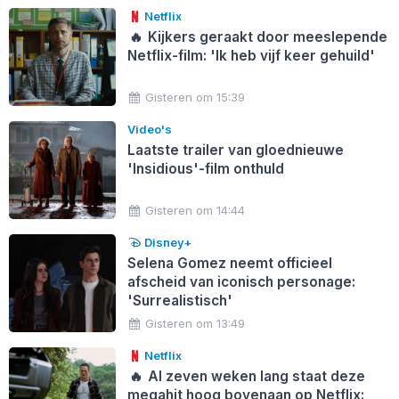
Netflix
🔥
Kijkers geraakt door meeslepende
Netflix-film: 'Ik heb vijf keer gehuild'
Gisteren om 15:39
Video's
Laatste trailer van gloednieuwe
'Insidious'-film onthuld
Gisteren om 14:44
Disney+
Selena Gomez neemt officieel
afscheid van iconisch personage:
'Surrealistisch'
Gisteren om 13:49
Netflix
🔥
Al zeven weken lang staat deze
megahit hoog bovenaan op Netflix: