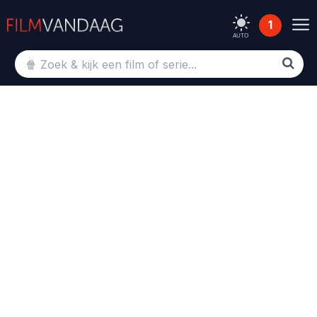
1
AUTO