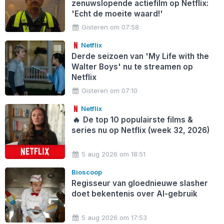
zenuwslopende actiefilm op Netflix:
'Echt de moeite waard!'
Gisteren om 07:58
Netflix
Derde seizoen van 'My Life with the
Walter Boys' nu te streamen op
Netflix
Gisteren om 07:10
Netflix
🔥
De top 10 populairste films &
series nu op Netflix (week 32, 2026)
5 aug 2026 om 18:51
Bioscoop
Regisseur van gloednieuwe slasher
doet bekentenis over AI-gebruik
5 aug 2026 om 17:53