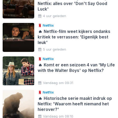
Netflix: alles over 'Don't Say Good
Luck'
4 uur geleden
Netflix
🔥
Netflix-film weet kijkers ondanks
kritiek te verrassen: 'Eigenlijk best
leuk'
5 uur geleden
Netflix
🔥
Komt er een seizoen 4 van 'My Life
with the Walter Boys' op Netflix?
Vandaag om 09:31
Netflix
🔥
Historische serie maakt indruk op
Netflix: 'Waarom heeft niemand het
hierover?'
Vandaag om 08:10