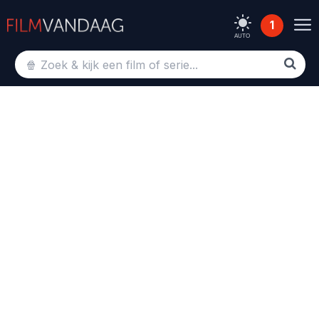
1
AUTO