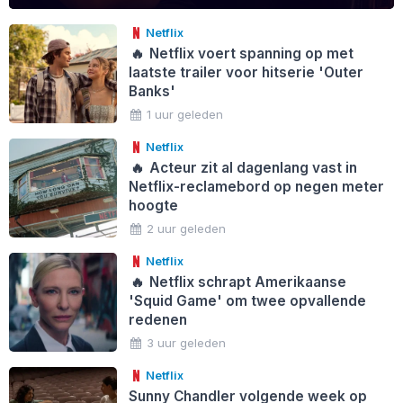
Netflix
🔥
Netflix voert spanning op met
laatste trailer voor hitserie 'Outer
Banks'
1 uur geleden
Netflix
🔥
Acteur zit al dagenlang vast in
Netflix-reclamebord op negen meter
hoogte
2 uur geleden
Netflix
🔥
Netflix schrapt Amerikaanse
'Squid Game' om twee opvallende
redenen
3 uur geleden
Netflix
Sunny Chandler volgende week op