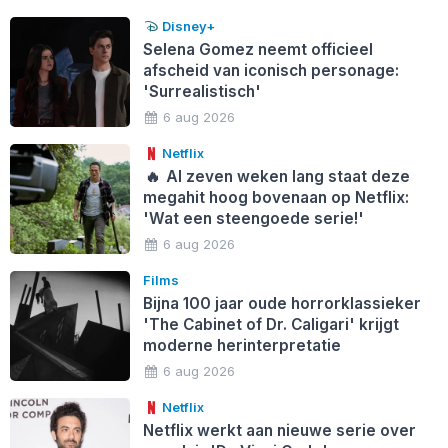
Disney+
Selena Gomez neemt officieel
afscheid van iconisch personage:
'Surrealistisch'
6 aug 2026
Netflix
🔥
Al zeven weken lang staat deze
megahit hoog bovenaan op Netflix:
'Wat een steengoede serie!'
6 aug 2026
Films
Bijna 100 jaar oude horrorklassieker
'The Cabinet of Dr. Caligari' krijgt
moderne herinterpretatie
6 aug 2026
Netflix
Netflix werkt aan nieuwe serie over