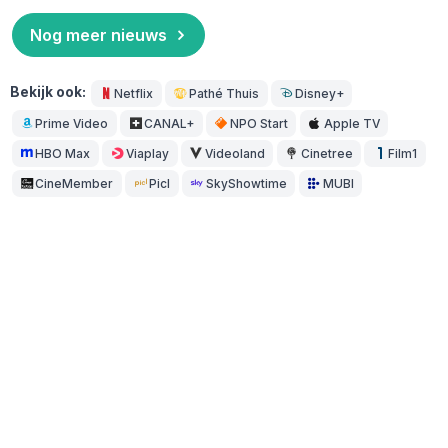
Nog meer nieuws
Bekijk ook:
Netflix
Pathé Thuis
Disney+
Prime Video
CANAL+
NPO Start
Apple TV
HBO Max
Viaplay
Videoland
Cinetree
Film1
CineMember
Picl
SkyShowtime
MUBI