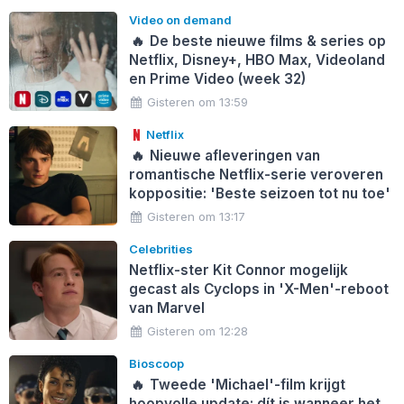
Video on demand
🔥
De beste nieuwe films & series op
Netflix, Disney+, HBO Max, Videoland
en Prime Video (week 32)
Gisteren om 13:59
Netflix
🔥
Nieuwe afleveringen van
romantische Netflix-serie veroveren
koppositie: 'Beste seizoen tot nu toe'
Gisteren om 13:17
Celebrities
Netflix-ster Kit Connor mogelijk
gecast als Cyclops in 'X-Men'-reboot
van Marvel
Gisteren om 12:28
Bioscoop
🔥
Tweede 'Michael'-film krijgt
hoopvolle update: dít is wanneer het