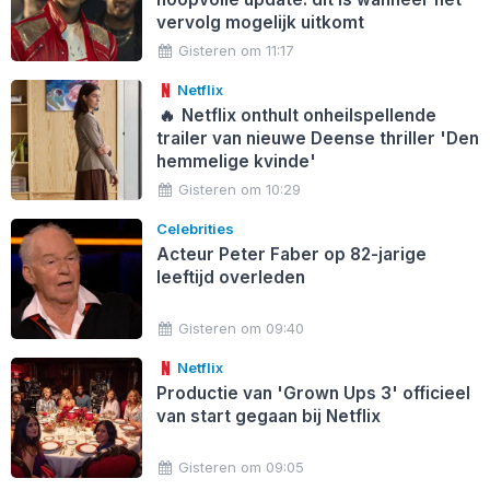
vervolg mogelijk uitkomt
Gisteren om 11:17
Netflix
🔥
Netflix onthult onheilspellende
trailer van nieuwe Deense thriller 'Den
hemmelige kvinde'
Gisteren om 10:29
Celebrities
Acteur Peter Faber op 82-jarige
leeftijd overleden
Gisteren om 09:40
Netflix
Productie van 'Grown Ups 3' officieel
van start gegaan bij Netflix
Gisteren om 09:05