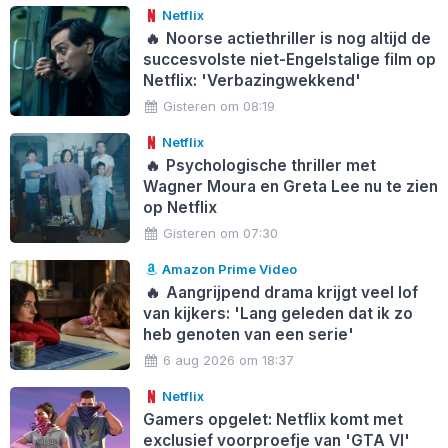
Netflix
🔥
Noorse actiethriller is nog altijd de
succesvolste niet-Engelstalige film op
Netflix: 'Verbazingwekkend'
Gisteren om 08:19
Netflix
🔥
Psychologische thriller met
Wagner Moura en Greta Lee nu te zien
op Netflix
Gisteren om 07:30
Amazon Prime Video
🔥
Aangrijpend drama krijgt veel lof
van kijkers: 'Lang geleden dat ik zo
heb genoten van een serie'
6 aug 2026 om 18:37
Netflix
Gamers opgelet: Netflix komt met
exclusief voorproefje van 'GTA VI'