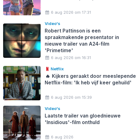
6 aug 2026 om 17:31
Video's
Robert Pattinson is een
spraakmakende presentator in
nieuwe trailer van A24-film
'Primetime'
6 aug 2026 om 16:31
Netflix
🔥
Kijkers geraakt door meeslepende
Netflix-film: 'Ik heb vijf keer gehuild'
6 aug 2026 om 15:39
Video's
Laatste trailer van gloednieuwe
'Insidious'-film onthuld
6 aug 2026