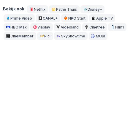
Bekijk ook:
Netflix
Pathé Thuis
Disney+
Prime Video
CANAL+
NPO Start
Apple TV
HBO Max
Viaplay
Videoland
Cinetree
Film1
CineMember
Picl
SkyShowtime
MUBI