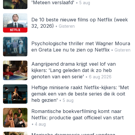
'Meteen verslaafd'
• 5 aug
De 10 beste nieuwe films op Netflix (week
32, 2026)
• Gisteren
Psychologische thriller met Wagner Moura
en Greta Lee nu te zien op Netflix
• Gisteren
Aangrijpend drama krijgt veel lof van
kijkers: 'Lang geleden dat ik zo heb
genoten van een serie'
• 6 aug 2026
Heftige miniserie raakt Netflix-kijkers: 'Met
gemak een van de beste series die ik ooit
heb gezien'
• 5 aug
Romantische boekverfilming komt naar
Netflix: productie gaat officieel van start
• 4 aug
Magische dramaserie vanaf vandaag