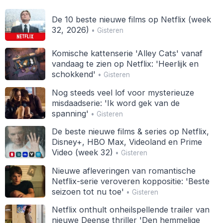
De 10 beste nieuwe films op Netflix (week
32, 2026)
• Gisteren
Komische kattenserie 'Alley Cats' vanaf
vandaag te zien op Netflix: 'Heerlijk en
schokkend'
• Gisteren
Nog steeds veel lof voor mysterieuze
misdaadserie: 'Ik word gek van de
spanning'
• Gisteren
De beste nieuwe films & series op Netflix,
Disney+, HBO Max, Videoland en Prime
Video (week 32)
• Gisteren
Nieuwe afleveringen van romantische
Netflix-serie veroveren koppositie: 'Beste
seizoen tot nu toe'
• Gisteren
Netflix onthult onheilspellende trailer van
nieuwe Deense thriller 'Den hemmelige