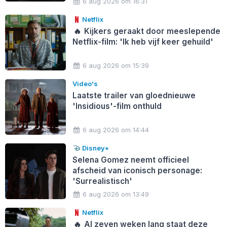
6 aug 2026 om 16:31
Netflix
🔥
Kijkers geraakt door meeslepende
Netflix-film: 'Ik heb vijf keer gehuild'
6 aug 2026 om 15:39
Video's
Laatste trailer van gloednieuwe
'Insidious'-film onthuld
6 aug 2026 om 14:44
Disney+
Selena Gomez neemt officieel
afscheid van iconisch personage:
'Surrealistisch'
6 aug 2026 om 13:49
Netflix
🔥
Al zeven weken lang staat deze