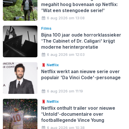
megahit hoog bovenaan op Netflix:
'Wat een steengoede serie!'
6 aug 2026 om 13:08
Films
Bijna 100 jaar oude horrorklassieker
'The Cabinet of Dr. Caligari' krijgt
moderne herinterpretatie
6 aug 2026 om 12:03
Netflix
Netflix werkt aan nieuwe serie over
populair 'Da Vinci Code'-personage
6 aug 2026 om 11:19
Netflix
Netflix onthult trailer voor nieuwe
'Untold'-documentaire over
footballlegende Vince Young
6 aug 2026 om 10:38