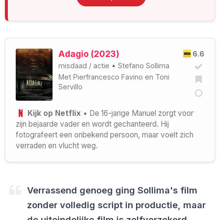
Adagio (2023)
6.6
misdaad
/
actie
•
Stefano Sollima
Met
Pierfrancesco Favino
en
Toni
Servillo
Kijk op Netflix
• De 16-jarige Manuel zorgt voor
zijn bejaarde vader en wordt gechanteerd. Hij
fotografeert een onbekend persoon, maar voelt zich
verraden en vlucht weg.
Verrassend genoeg ging Sollima's film
zonder volledig script in productie, maar
de uiteindelijke film is zelfverzekerd,