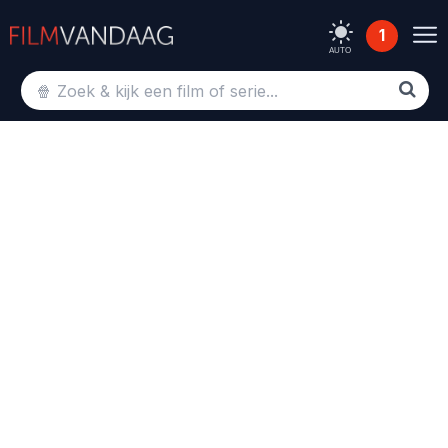
1
AUTO