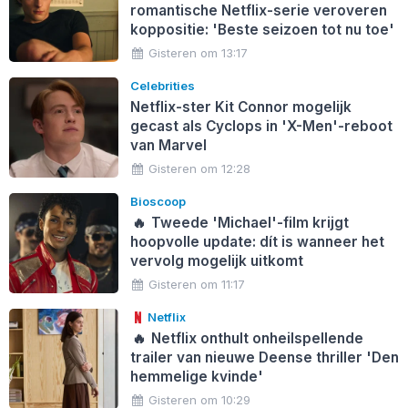
romantische Netflix-serie veroveren
koppositie: 'Beste seizoen tot nu toe'
Gisteren om 13:17
Celebrities
Netflix-ster Kit Connor mogelijk
gecast als Cyclops in 'X-Men'-reboot
van Marvel
Gisteren om 12:28
Bioscoop
🔥
Tweede 'Michael'-film krijgt
hoopvolle update: dít is wanneer het
vervolg mogelijk uitkomt
Gisteren om 11:17
Netflix
🔥
Netflix onthult onheilspellende
trailer van nieuwe Deense thriller 'Den
hemmelige kvinde'
Gisteren om 10:29