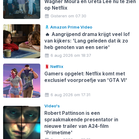
Wagner Moura en Greta Lee nu te zien
op Netflix
Gisteren om 07:30
Amazon Prime Video
🔥
Aangrijpend drama krijgt veel lof
van kijkers: 'Lang geleden dat ik zo
heb genoten van een serie'
6 aug 2026 om 18:37
Netflix
Gamers opgelet: Netflix komt met
exclusief voorproefje van 'GTA VI'
6 aug 2026 om 17:31
Video's
Robert Pattinson is een
spraakmakende presentator in
nieuwe trailer van A24-film
'Primetime'