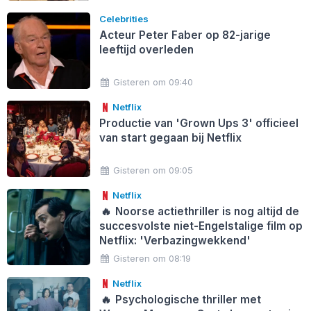
Celebrities
Acteur Peter Faber op 82-jarige
leeftijd overleden
Gisteren om 09:40
Netflix
Productie van 'Grown Ups 3' officieel
van start gegaan bij Netflix
Gisteren om 09:05
Netflix
🔥
Noorse actiethriller is nog altijd de
succesvolste niet-Engelstalige film op
Netflix: 'Verbazingwekkend'
Gisteren om 08:19
Netflix
🔥
Psychologische thriller met