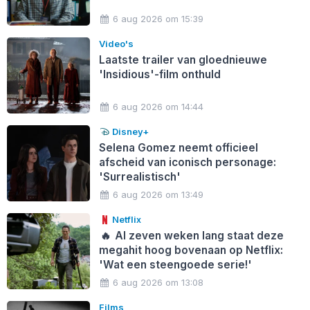
6 aug 2026 om 15:39
Video's
Laatste trailer van gloednieuwe
'Insidious'-film onthuld
6 aug 2026 om 14:44
Disney+
Selena Gomez neemt officieel
afscheid van iconisch personage:
'Surrealistisch'
6 aug 2026 om 13:49
Netflix
🔥
Al zeven weken lang staat deze
megahit hoog bovenaan op Netflix:
'Wat een steengoede serie!'
6 aug 2026 om 13:08
Films