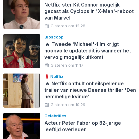
Netflix-ster Kit Connor mogelijk
gecast als Cyclops in 'X-Men'-reboot
van Marvel
Gisteren om 12:28
Bioscoop
🔥
Tweede 'Michael'-film krijgt
hoopvolle update: dít is wanneer het
vervolg mogelijk uitkomt
Gisteren om 11:17
Netflix
🔥
Netflix onthult onheilspellende
trailer van nieuwe Deense thriller 'Den
hemmelige kvinde'
Gisteren om 10:29
Celebrities
Acteur Peter Faber op 82-jarige
leeftijd overleden