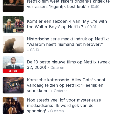
Netflix-film weet kijkers ondanks kritiek te
verrassen: 'Eigenlijk best leuk'
• 10:40
Komt er een seizoen 4 van 'My Life with
the Walter Boys' op Netflix?
• 09:31
Historische serie maakt indruk op Netflix:
'Waarom heeft niemand het hierover?'
• 08:10
De 10 beste nieuwe films op Netflix (week
32, 2026)
• Gisteren
Komische kattenserie 'Alley Cats' vanaf
vandaag te zien op Netflix: 'Heerlijk en
schokkend'
• Gisteren
Nog steeds veel lof voor mysterieuze
misdaadserie: 'Ik word gek van de
spanning'
• Gisteren