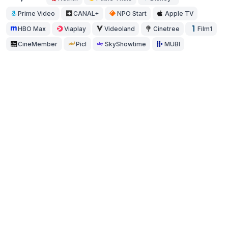
Prime Video
CANAL+
NPO Start
Apple TV
HBO Max
Viaplay
Videoland
Cinetree
Film1
CineMember
Picl
SkyShowtime
MUBI