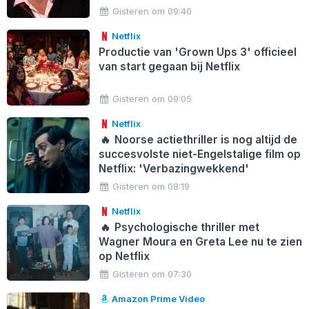
Gisteren om 09:40
Netflix
Productie van 'Grown Ups 3' officieel
van start gegaan bij Netflix
Gisteren om 09:05
Netflix
🔥
Noorse actiethriller is nog altijd de
succesvolste niet-Engelstalige film op
Netflix: 'Verbazingwekkend'
Gisteren om 08:19
Netflix
🔥
Psychologische thriller met
Wagner Moura en Greta Lee nu te zien
op Netflix
Gisteren om 07:30
Amazon Prime Video