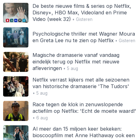
De beste nieuwe films & series op Netflix,
Disney+, HBO Max, Videoland en Prime
Video (week 32)
• Gisteren
Psychologische thriller met Wagner Moura
en Greta Lee nu te zien op Netflix
• Gisteren
Magische dramaserie vanaf vandaag
eindelijk terug op Netflix met nieuwe
afleveringen
• 5 aug
Netflix verrast kijkers met alle seizoenen
van historische dramaserie 'The Tudors'
• 5 aug
Race tegen de klok in zenuwslopende
actiefilm op Netflix: 'Echt de moeite waard!'
• 6 aug
Al meer dan 15 miljoen keer bekeken:
bioscoopfilm met Anne Hathaway ook een