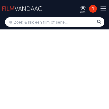
1
AUTO