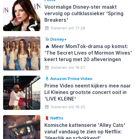
Voormalige Disney-ster maakt
vervolg op cultklassieker 'Spring
Breakers'
Gisteren om 17:28
Disney+
🔥
Meer MomTok-drama op komst:
'The Secret Lives of Mormon Wives'
keert terug met 20 afleveringen
Gisteren om 16:57
Amazon Prime Video
Prime Video neemt kijkers mee naar
Lil Kleines grootste concert ooit in
'LIVE KLEINE'
Gisteren om 16:25
Netflix
Komische kattenserie 'Alley Cats'
vanaf vandaag te zien op Netflix:
'Heerlijk en schokkend'