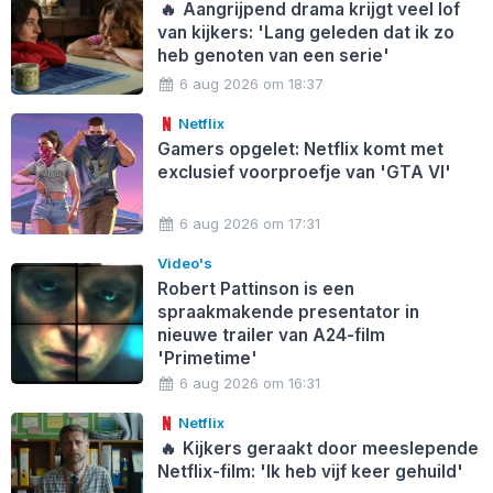
🔥
Aangrijpend drama krijgt veel lof
van kijkers: 'Lang geleden dat ik zo
heb genoten van een serie'
6 aug 2026 om 18:37
Netflix
Gamers opgelet: Netflix komt met
exclusief voorproefje van 'GTA VI'
6 aug 2026 om 17:31
Video's
Robert Pattinson is een
spraakmakende presentator in
nieuwe trailer van A24-film
'Primetime'
6 aug 2026 om 16:31
Netflix
🔥
Kijkers geraakt door meeslepende
Netflix-film: 'Ik heb vijf keer gehuild'