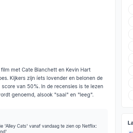
e film met Cate Blanchett en Kevin Hart
s. Kijkers zijn íets lovender en belonen de
score van 50%. In de recensies is te lezen
ordt genoemd, alsook "saai" en "leeg".
L
e 'Alley Cats' vanaf vandaag te zien op Netflix:
end'