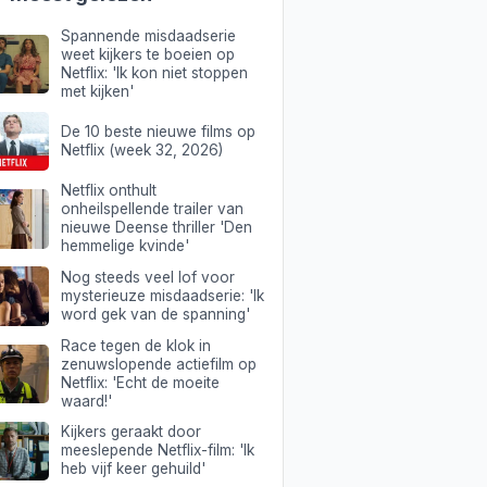
Spannende misdaadserie
weet kijkers te boeien op
Netflix: 'Ik kon niet stoppen
met kijken'
De 10 beste nieuwe films op
Netflix (week 32, 2026)
Netflix onthult
onheilspellende trailer van
nieuwe Deense thriller 'Den
hemmelige kvinde'
Nog steeds veel lof voor
mysterieuze misdaadserie: 'Ik
word gek van de spanning'
Race tegen de klok in
zenuwslopende actiefilm op
Netflix: 'Echt de moeite
waard!'
Kijkers geraakt door
meeslepende Netflix-film: 'Ik
heb vijf keer gehuild'