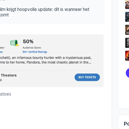
m krijgt hoopvolle update: dít is wanneer het
tkomt
matoes
Po