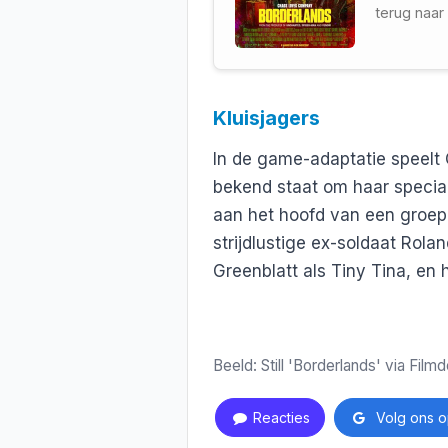
terug naar 
Kluisjagers
In de game-adaptatie speelt C
bekend staat om haar special
aan het hoofd van een groep 
strijdlustige ex-soldaat Rola
Greenblatt als Tiny Tina, en 
Beeld: Still 'Borderlands' via Film
Reacties
Volg ons o