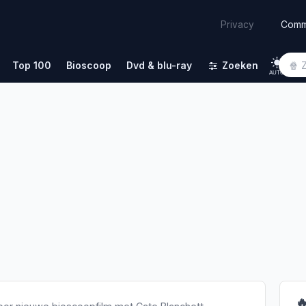
Comm
Privacy
Top 100
Bioscoop
Dvd & blu-ray
Zoeken
AUTO
