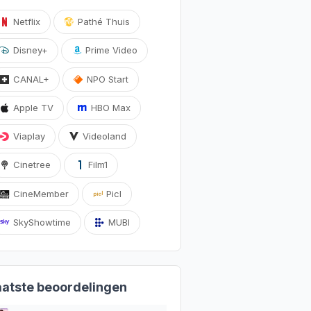
Netflix
Pathé Thuis
Disney+
Prime Video
CANAL+
NPO Start
Apple TV
HBO Max
Viaplay
Videoland
Cinetree
Film1
CineMember
Picl
SkyShowtime
MUBI
aatste beoordelingen