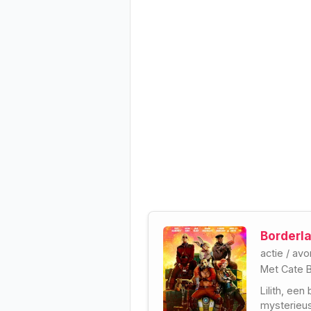
Borderl
actie
/
avo
Met
Cate B
Lilith, ee
mysterieus