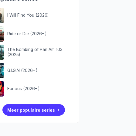
I Will Find You (2026)
Ride or Die (2026– )
The Bombing of Pan Am 103
(2025)
G.I.G.N (2026– )
Furious (2026– )
Meer populaire series