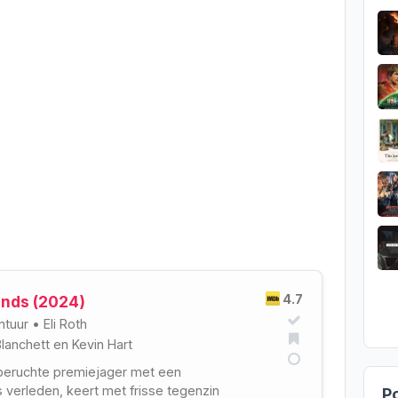
4.7
ands (2024)
ntuur
•
Eli Roth
lanchett
en
Kevin Hart
n beruchte premiejager met een
 verleden, keert met frisse tegenzin
Po