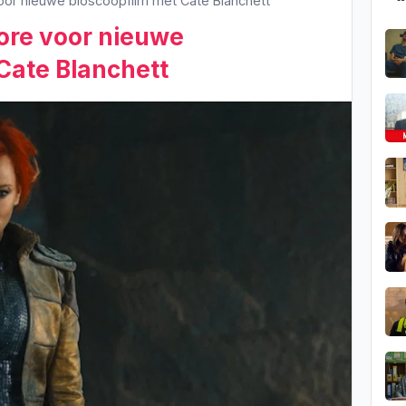
oor nieuwe bioscoopfilm met Cate Blanchett
ore voor nieuwe
Cate Blanchett