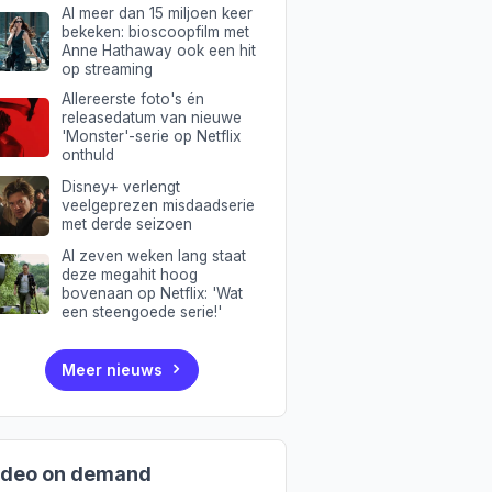
Al meer dan 15 miljoen keer
bekeken: bioscoopfilm met
Anne Hathaway ook een hit
op streaming
Allereerste foto's én
releasedatum van nieuwe
'Monster'-serie op Netflix
onthuld
Disney+ verlengt
veelgeprezen misdaadserie
met derde seizoen
Al zeven weken lang staat
deze megahit hoog
bovenaan op Netflix: 'Wat
een steengoede serie!'
Meer nieuws
ideo on demand