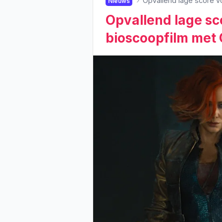
Opvallend lage score v
Nieuws
Opvallend lage sc
bioscoopfilm met 