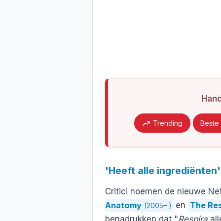
Han
Trending
Beste 
'Heeft alle ingrediënten'
Critici noemen de nieuwe Net
Anatomy
en
The Res
(2005– )
benadrukken dat "
Respira
all