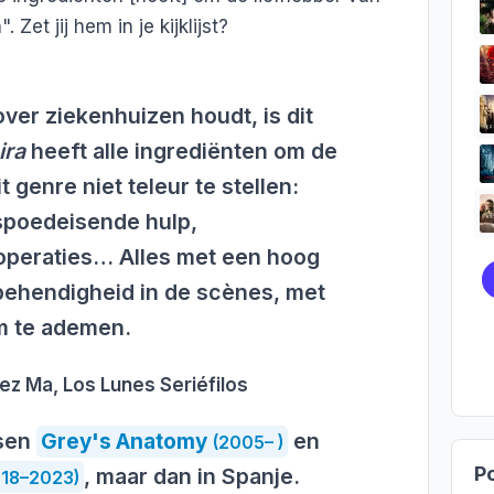
. Zet jij hem in je kijklijst?
 over ziekenhuizen houdt, is dit
ira
heeft alle ingrediënten om de
t genre niet teleur te stellen:
spoedeisende hulp,
 operaties… Alles met een hoog
behendigheid in de scènes, met
om te ademen.
z Ma, Los Lunes Seriéfilos
ssen
en
Grey's Anatomy
(2005– )
Po
, maar dan in Spanje.
018–2023)