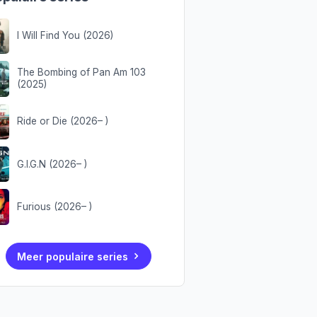
I Will Find You (2026)
The Bombing of Pan Am 103
(2025)
Ride or Die (2026– )
G.I.G.N (2026– )
Furious (2026– )
Meer populaire series