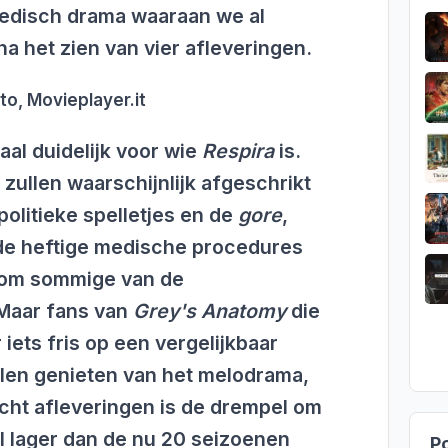
edisch drama waaraan we al
na het zien van vier afleveringen.
to, Movieplayer.it
aal duidelijk voor wie
Respira
is.
 zullen waarschijnlijk afgeschrikt
olitieke spelletjes en de
gore
,
 de heftige medische procedures
n om sommige van de
Maar fans van
Grey's Anatomy
die
 iets fris op een vergelijkbaar
llen genieten van het melodrama,
cht afleveringen is de drempel om
l lager dan de nu 20 seizoenen
Po