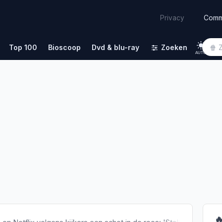
Comm
Privacy
Top 100
Bioscoop
Dvd & blu-ray
Zoeken
AUTO
