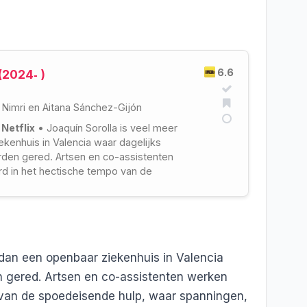
6.6
(2024‑ )
 Nimri
en
Aitana Sánchez-Gijón
 Netflix
• Joaquín Sorolla is veel meer
ekenhuis in Valencia waar dagelijks
den gered. Artsen en co-assistenten
d in het hectische tempo van de
nde hulp, waar spanningen en emoties
pen.
 dan een openbaar ziekenhuis in Valencia
n gered. Artsen en co-assistenten werken
 van de spoedeisende hulp, waar spanningen,