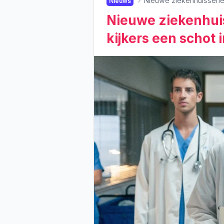
Nieuwe ziekenhuisserie o
Nieuws
Nieuwe ziekenhuis
kijkers een schot i