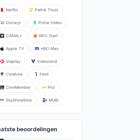
Netflix
Pathé Thuis
Disney+
Prime Video
CANAL+
NPO Start
Apple TV
HBO Max
Viaplay
Videoland
Cinetree
Film1
CineMember
Picl
SkyShowtime
MUBI
aatste beoordelingen