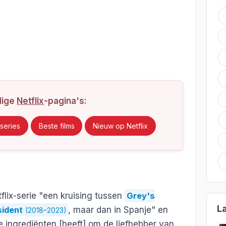
dige
Netflix
-pagina's:
series
Beste films
Nieuw op Netflix
flix-serie "een kruising tussen
Grey's
L
ident
, maar dan in Spanje" en
(2018–2023)
e ingrediënten [heeft] om de liefhebber van