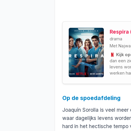
Respira 
drama
Met
Najwa
Kijk op
dan een zi
levens wor
werken har
spoedeise
hoog oplo
Op de spoedafdeling
Joaquín Sorolla is veel meer
waar dagelijks levens worde
hard in het hectische tempo