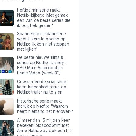
Heftige miniserie raakt
Netflix-kijkers: 'Met gemak
een van de beste series die
ik ooit heb gezien'
Spannende misdaadserie
weet kijkers te boeien op
Netflix: 'Ik kon niet stoppen
met kijken'
De beste nieuwe films &
series op Netflix, Disney+,
HBO Max, Videoland en
Prime Video (week 32)
Gewaardeerde soapserie
keert binnenkort terug op
Netflix: trailer nu te zien
Historische serie maakt
indruk op Netflix: 'Waarom
heeft niemand het hierover?'
Al meer dan 15 miljoen keer
bekeken: bioscoopfilm met
Anne Hathaway ook een hit
op streaming