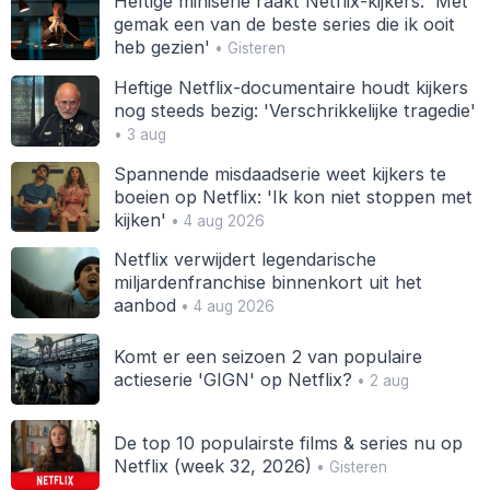
Heftige miniserie raakt Netflix-kijkers: 'Met
gemak een van de beste series die ik ooit
heb gezien'
• Gisteren
Heftige Netflix-documentaire houdt kijkers
nog steeds bezig: 'Verschrikkelijke tragedie'
• 3 aug
Spannende misdaadserie weet kijkers te
boeien op Netflix: 'Ik kon niet stoppen met
kijken'
• 4 aug 2026
Netflix verwijdert legendarische
miljardenfranchise binnenkort uit het
aanbod
• 4 aug 2026
Komt er een seizoen 2 van populaire
actieserie 'GIGN' op Netflix?
• 2 aug
De top 10 populairste films & series nu op
Netflix (week 32, 2026)
• Gisteren