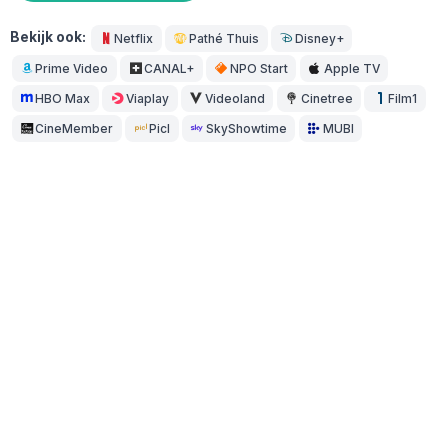
Bekijk ook:
Netflix
Pathé Thuis
Disney+
Prime Video
CANAL+
NPO Start
Apple TV
HBO Max
Viaplay
Videoland
Cinetree
Film1
CineMember
Picl
SkyShowtime
MUBI