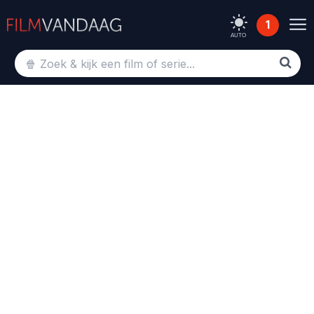
1
AUTO