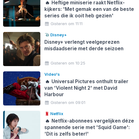
🔥
Heftige miniserie raakt Netflix-
kijkers: 'Met gemak een van de beste
series die ik ooit heb gezien'
Gisteren om 11:11
Disney+
Disney+ verlengt veelgeprezen
misdaadserie met derde seizoen
Gisteren om 10:25
Video's
🔥
Universal Pictures onthult trailer
van 'Violent Night 2' met David
Harbour
Gisteren om 09:01
Netflix
🔥
Netflix-abonnees vergelijken déze
spannende serie met 'Squid Game':
'Dit is zelfs beter!'