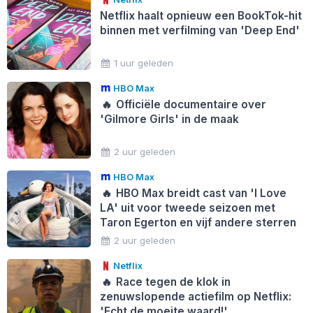
Netflix haalt opnieuw een BookTok-hit
binnen met verfilming van 'Deep End'
1 uur geleden
HBO Max
🔥
Officiële documentaire over
'Gilmore Girls' in de maak
2 uur geleden
HBO Max
🔥
HBO Max breidt cast van 'I Love
LA' uit voor tweede seizoen met
Taron Egerton en vijf andere sterren
2 uur geleden
Netflix
🔥
Race tegen de klok in
zenuwslopende actiefilm op Netflix:
'Echt de moeite waard!'