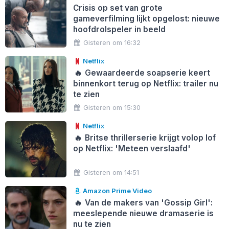
Crisis op set van grote
gameverfilming lijkt opgelost: nieuwe
hoofdrolspeler in beeld
Gisteren om 16:32
Netflix
🔥
Gewaardeerde soapserie keert
binnenkort terug op Netflix: trailer nu
te zien
Gisteren om 15:30
Netflix
🔥
Britse thrillerserie krijgt volop lof
op Netflix: 'Meteen verslaafd'
Gisteren om 14:51
Amazon Prime Video
🔥
Van de makers van 'Gossip Girl':
meeslepende nieuwe dramaserie is
nu te zien