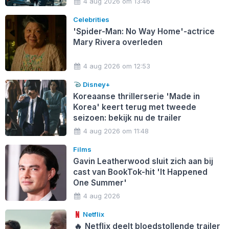
4 aug 2026 om 13:46
Celebrities
'Spider-Man: No Way Home'-actrice
Mary Rivera overleden
4 aug 2026 om 12:53
Disney+
Koreaanse thrillerserie 'Made in
Korea' keert terug met tweede
seizoen: bekijk nu de trailer
4 aug 2026 om 11:48
Films
Gavin Leatherwood sluit zich aan bij
cast van BookTok-hit 'It Happened
One Summer'
4 aug 2026
Netflix
🔥
Netflix deelt bloedstollende trailer