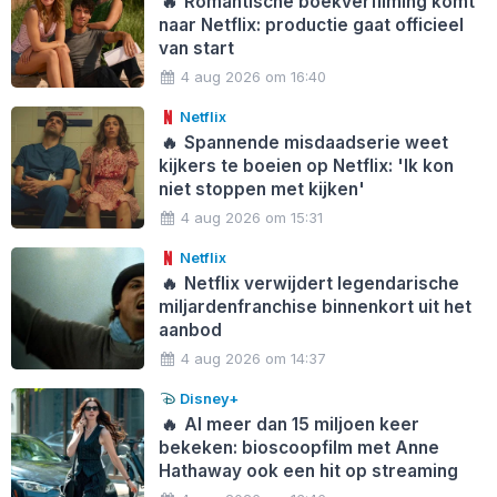
🔥
Romantische boekverfilming komt
naar Netflix: productie gaat officieel
van start
4 aug 2026 om 16:40
Netflix
🔥
Spannende misdaadserie weet
kijkers te boeien op Netflix: 'Ik kon
niet stoppen met kijken'
4 aug 2026 om 15:31
Netflix
🔥
Netflix verwijdert legendarische
miljardenfranchise binnenkort uit het
aanbod
4 aug 2026 om 14:37
Disney+
🔥
Al meer dan 15 miljoen keer
bekeken: bioscoopfilm met Anne
Hathaway ook een hit op streaming