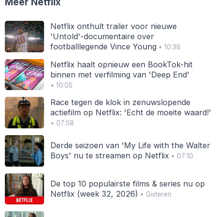
Meer Netflix
Netflix onthult trailer voor nieuwe
'Untold'-documentaire over
footballlegende Vince Young
• 10:38
Netflix haalt opnieuw een BookTok-hit
binnen met verfilming van 'Deep End'
• 10:05
Race tegen de klok in zenuwslopende
actiefilm op Netflix: 'Echt de moeite waard!'
• 07:58
Derde seizoen van 'My Life with the Walter
Boys' nu te streamen op Netflix
• 07:10
De top 10 populairste films & series nu op
Netflix (week 32, 2026)
• Gisteren