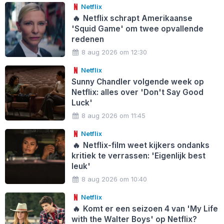
Netflix
🔥
Netflix schrapt Amerikaanse
'Squid Game' om twee opvallende
redenen
8 aug 2026 om 12:30
Netflix
Sunny Chandler volgende week op
Netflix: alles over 'Don't Say Good
Luck'
8 aug 2026 om 11:45
Netflix
🔥
Netflix-film weet kijkers ondanks
kritiek te verrassen: 'Eigenlijk best
leuk'
8 aug 2026 om 10:40
Netflix
🔥
Komt er een seizoen 4 van 'My Life
with the Walter Boys' op Netflix?