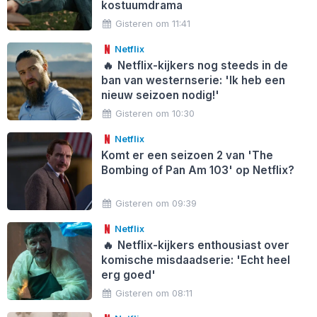
kostuumdrama
Gisteren om 11:41
Netflix
🔥
Netflix-kijkers nog steeds in de
ban van westernserie: 'Ik heb een
nieuw seizoen nodig!'
Gisteren om 10:30
Netflix
Komt er een seizoen 2 van 'The
Bombing of Pan Am 103' op Netflix?
Gisteren om 09:39
Netflix
🔥
Netflix-kijkers enthousiast over
komische misdaadserie: 'Echt heel
erg goed'
Gisteren om 08:11