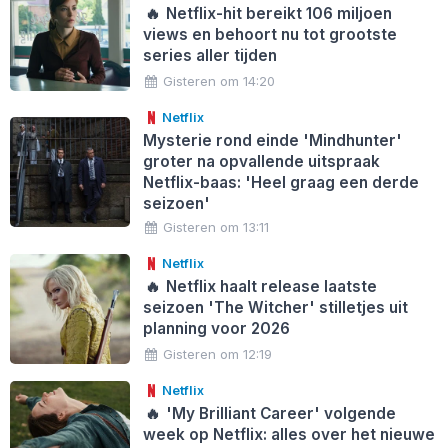
🔥
Netflix-hit bereikt 106 miljoen
views en behoort nu tot grootste
series aller tijden
Gisteren om 14:20
Netflix
Mysterie rond einde 'Mindhunter'
groter na opvallende uitspraak
Netflix-baas: 'Heel graag een derde
seizoen'
Gisteren om 13:11
Netflix
🔥
Netflix haalt release laatste
seizoen 'The Witcher' stilletjes uit
planning voor 2026
Gisteren om 12:19
Netflix
🔥
'My Brilliant Career' volgende
week op Netflix: alles over het nieuwe