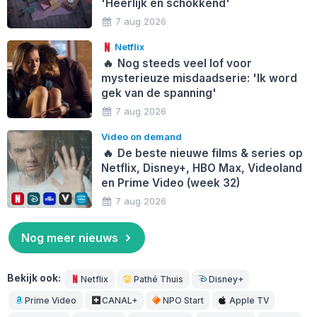
'Heerlijk en schokkend'
7 aug 2026
Netflix
🔥
Nog steeds veel lof voor
mysterieuze misdaadserie: 'Ik word
gek van de spanning'
7 aug 2026
Video on demand
🔥
De beste nieuwe films & series op
Netflix, Disney+, HBO Max, Videoland
en Prime Video (week 32)
7 aug 2026
Nog meer nieuws
Bekijk ook:
Netflix
Pathé Thuis
Disney+
Prime Video
CANAL+
NPO Start
Apple TV