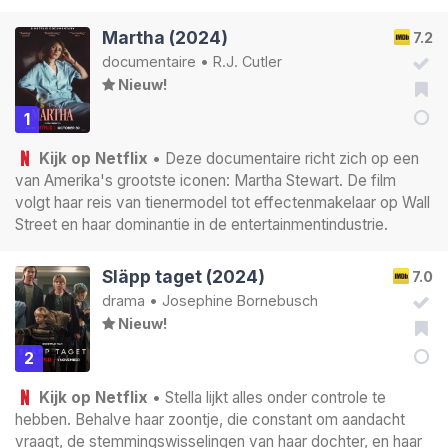
Martha (2024)
7.2
documentaire
•
R.J. Cutler
Nieuw!
1
Kijk op Netflix
• Deze documentaire richt zich op een
van Amerika's grootste iconen: Martha Stewart. De film
volgt haar reis van tienermodel tot effectenmakelaar op Wall
Street en haar dominantie in de entertainmentindustrie.
Släpp taget (2024)
7.0
drama
•
Josephine Bornebusch
Nieuw!
2
Kijk op Netflix
• Stella lijkt alles onder controle te
hebben. Behalve haar zoontje, die constant om aandacht
vraagt, de stemmingswisselingen van haar dochter, en haar