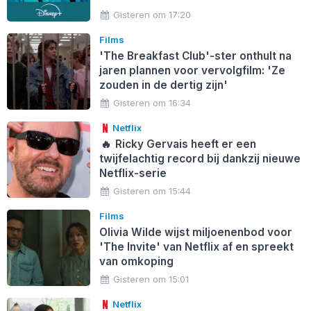
Gisteren om 17:20
Films
'The Breakfast Club'-ster onthult na
jaren plannen voor vervolgfilm: 'Ze
zouden in de dertig zijn'
Gisteren om 16:34
Netflix
🔥
Ricky Gervais heeft er een
twijfelachtig record bij dankzij nieuwe
Netflix-serie
Gisteren om 15:44
Films
Olivia Wilde wijst miljoenenbod voor
'The Invite' van Netflix af en spreekt
van omkoping
Gisteren om 15:01
Netflix