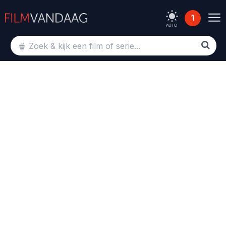
1
AUTO