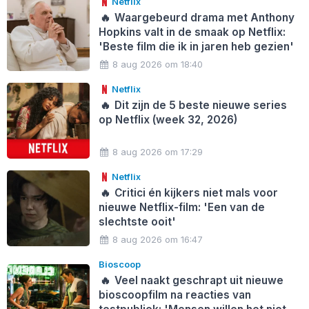
Netflix
🔥
Waargebeurd drama met Anthony
Hopkins valt in de smaak op Netflix:
'Beste film die ik in jaren heb gezien'
8 aug 2026 om 18:40
Netflix
🔥
Dit zijn de 5 beste nieuwe series
op Netflix (week 32, 2026)
8 aug 2026 om 17:29
Netflix
🔥
Critici én kijkers niet mals voor
nieuwe Netflix-film: 'Een van de
slechtste ooit'
8 aug 2026 om 16:47
Bioscoop
🔥
Veel naakt geschrapt uit nieuwe
bioscoopfilm na reacties van