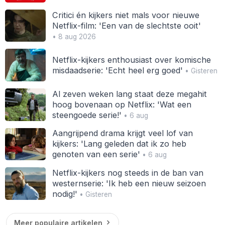
Critici én kijkers niet mals voor nieuwe
Netflix-film: 'Een van de slechtste ooit'
• 8 aug 2026
Netflix-kijkers enthousiast over komische
misdaadserie: 'Echt heel erg goed'
• Gisteren
Al zeven weken lang staat deze megahit
hoog bovenaan op Netflix: 'Wat een
steengoede serie!'
• 6 aug
Aangrijpend drama krijgt veel lof van
kijkers: 'Lang geleden dat ik zo heb
genoten van een serie'
• 6 aug
Netflix-kijkers nog steeds in de ban van
westernserie: 'Ik heb een nieuw seizoen
nodig!'
• Gisteren
Meer populaire artikelen