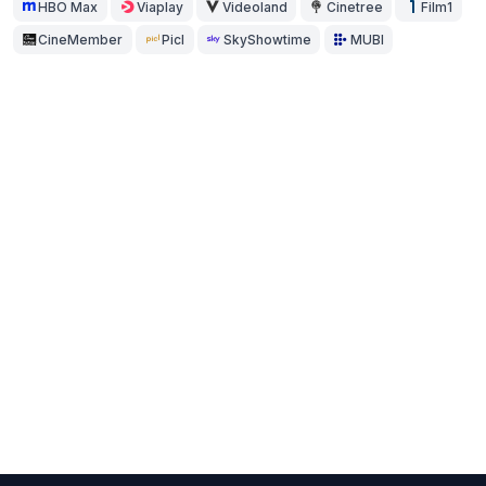
HBO Max
Viaplay
Videoland
Cinetree
Film1
CineMember
Picl
SkyShowtime
MUBI