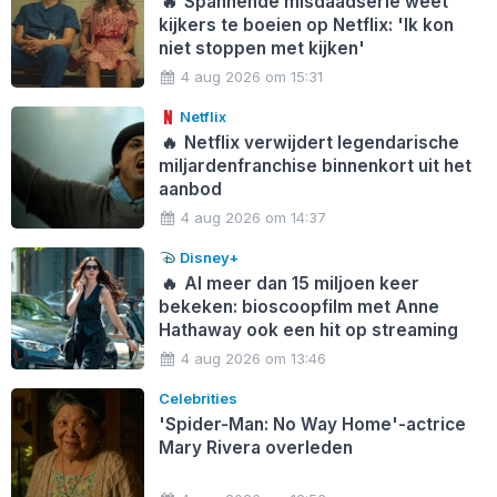
🔥
Spannende misdaadserie weet
kijkers te boeien op Netflix: 'Ik kon
niet stoppen met kijken'
4 aug 2026 om 15:31
Netflix
🔥
Netflix verwijdert legendarische
miljardenfranchise binnenkort uit het
aanbod
4 aug 2026 om 14:37
Disney+
🔥
Al meer dan 15 miljoen keer
bekeken: bioscoopfilm met Anne
Hathaway ook een hit op streaming
4 aug 2026 om 13:46
Celebrities
'Spider-Man: No Way Home'-actrice
Mary Rivera overleden