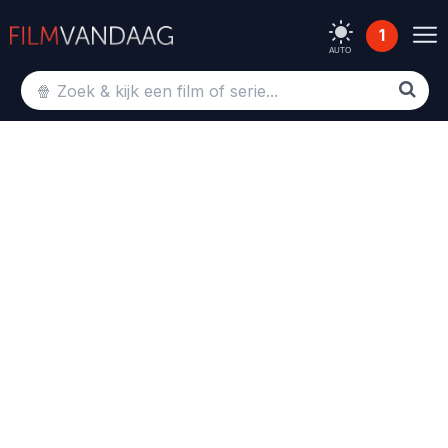
1
AUTO