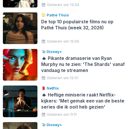
Gisteren om 13:24
Pathé Thuis
De top 10 populairste films nu op
Pathé Thuis (week 32, 2026)
Gisteren om 12:40
Disney+
🔥
Pikante dramaserie van Ryan
Murphy nu te zien: 'The Shards' vanaf
vandaag te streamen
Gisteren om 12:01
Netflix
🔥
Heftige miniserie raakt Netflix-
kijkers: 'Met gemak een van de beste
series die ik ooit heb gezien'
Gisteren om 11:11
Disney+