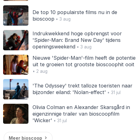
De top 10 populairste films nu in de
bioscoop
• 3 aug
Indrukwekkend hoge opbrengst voor
'Spider-Man: Brand New Day' tijdens
openingsweekend
• 3 aug
Nieuwe 'Spider-Man'-film heeft de potentie
uit te groeien tot grootste bioscoophit ooit
• 2 aug
'The Odyssey' trekt talloze toeristen naar
bijzonder eiland: 'Nolan-effect'
• 31 jul
Olivia Colman en Alexander Skarsgård in
eigenzinnige trailer van bioscoopfilm
'Wicker'
• 31 jul
Meer bioscoop