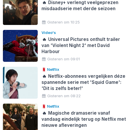
🔥
Disney+ verlengt veelgeprezen
misdaadserie met derde seizoen
Gisteren om 10:25
Video's
🔥
Universal Pictures onthult trailer
van 'Violent Night 2' met David
Harbour
Gisteren om 09:01
Netflix
🔥
Netflix-abonnees vergelijken déze
spannende serie met 'Squid Game':
'Dit is zelfs beter!'
Gisteren om 08:22
Netflix
🔥
Magische dramaserie vanaf
vandaag eindelijk terug op Netflix met
nieuwe afleveringen