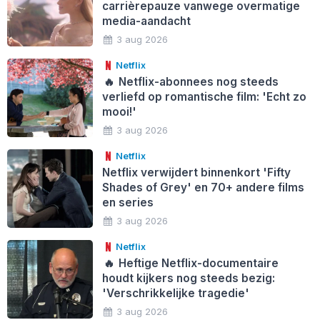
carrièrepauze vanwege overmatige
media-aandacht
3 aug 2026
Netflix
🔥
Netflix-abonnees nog steeds
verliefd op romantische film: 'Echt zo
mooi!'
3 aug 2026
Netflix
Netflix verwijdert binnenkort 'Fifty
Shades of Grey' en 70+ andere films
en series
3 aug 2026
Netflix
🔥
Heftige Netflix-documentaire
houdt kijkers nog steeds bezig:
'Verschrikkelijke tragedie'
3 aug 2026