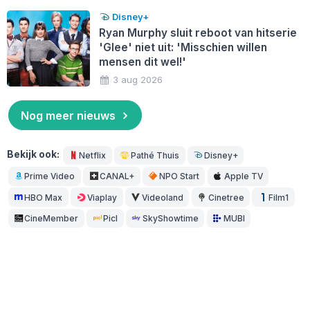
Disney+
Ryan Murphy sluit reboot van hitserie
'Glee' niet uit: 'Misschien willen
mensen dit wel!'
3 aug 2026
Nog meer nieuws
Bekijk ook:
Netflix
Pathé Thuis
Disney+
Prime Video
CANAL+
NPO Start
Apple TV
HBO Max
Viaplay
Videoland
Cinetree
Film1
CineMember
Picl
SkyShowtime
MUBI