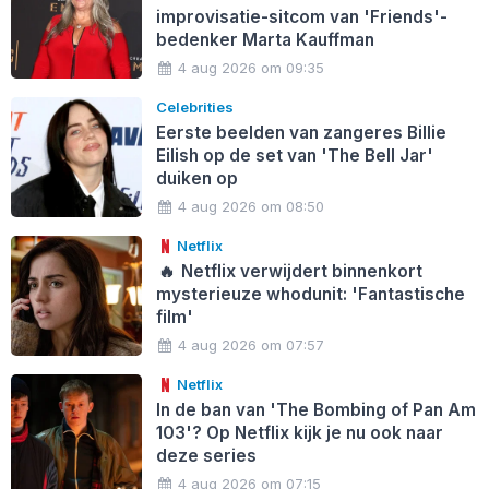
improvisatie-sitcom van 'Friends'-
bedenker Marta Kauffman
4 aug 2026 om 09:35
Celebrities
Eerste beelden van zangeres Billie
Eilish op de set van 'The Bell Jar'
duiken op
4 aug 2026 om 08:50
Netflix
🔥
Netflix verwijdert binnenkort
mysterieuze whodunit: 'Fantastische
film'
4 aug 2026 om 07:57
Netflix
In de ban van 'The Bombing of Pan Am
103'? Op Netflix kijk je nu ook naar
deze series
4 aug 2026 om 07:15