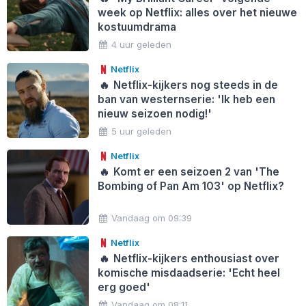
week op Netflix: alles over het nieuwe
kostuumdrama
4 uur geleden
Netflix
🔥
Netflix-kijkers nog steeds in de
ban van westernserie: 'Ik heb een
nieuw seizoen nodig!'
5 uur geleden
Netflix
🔥
Komt er een seizoen 2 van 'The
Bombing of Pan Am 103' op Netflix?
Vandaag om 09:39
Netflix
🔥
Netflix-kijkers enthousiast over
komische misdaadserie: 'Echt heel
erg goed'
Vandaag om 08:11