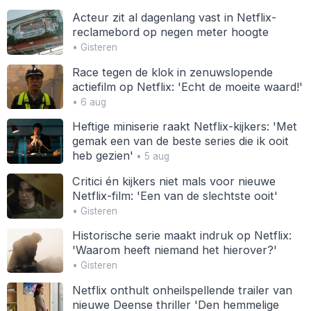
Acteur zit al dagenlang vast in Netflix-
reclamebord op negen meter hoogte
• Gisteren
Race tegen de klok in zenuwslopende
actiefilm op Netflix: 'Echt de moeite waard!'
• 6 aug
Heftige miniserie raakt Netflix-kijkers: 'Met
gemak een van de beste series die ik ooit
heb gezien'
• 5 aug
Critici én kijkers niet mals voor nieuwe
Netflix-film: 'Een van de slechtste ooit'
• Gisteren
Historische serie maakt indruk op Netflix:
'Waarom heeft niemand het hierover?'
• Gisteren
Netflix onthult onheilspellende trailer van
nieuwe Deense thriller 'Den hemmelige