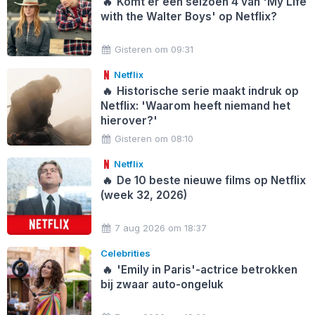
🔥
Komt er een seizoen 4 van 'My Life
with the Walter Boys' op Netflix?
Gisteren om 09:31
Netflix
🔥
Historische serie maakt indruk op
Netflix: 'Waarom heeft niemand het
hierover?'
Gisteren om 08:10
Netflix
🔥
De 10 beste nieuwe films op Netflix
(week 32, 2026)
7 aug 2026 om 18:37
Celebrities
🔥
'Emily in Paris'-actrice betrokken
bij zwaar auto-ongeluk