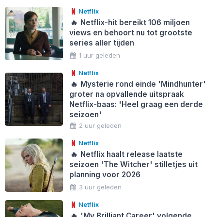
Netflix
🔥
Netflix-hit bereikt 106 miljoen
views en behoort nu tot grootste
series aller tijden
1 uur geleden
Netflix
🔥
Mysterie rond einde 'Mindhunter'
groter na opvallende uitspraak
Netflix-baas: 'Heel graag een derde
seizoen'
2 uur geleden
Netflix
🔥
Netflix haalt release laatste
seizoen 'The Witcher' stilletjes uit
planning voor 2026
3 uur geleden
Netflix
🔥
'My Brilliant Career' volgende