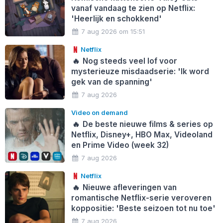
vanaf vandaag te zien op Netflix:
'Heerlijk en schokkend'
7 aug 2026 om 15:51
Netflix
🔥
Nog steeds veel lof voor
mysterieuze misdaadserie: 'Ik word
gek van de spanning'
7 aug 2026
Video on demand
🔥
De beste nieuwe films & series op
Netflix, Disney+, HBO Max, Videoland
en Prime Video (week 32)
7 aug 2026
Netflix
🔥
Nieuwe afleveringen van
romantische Netflix-serie veroveren
koppositie: 'Beste seizoen tot nu toe'
7 aug 2026