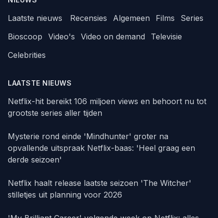
Laatste nieuws
Recensies
Algemeen
Films
Series
Bioscoop
Video's
Video on demand
Televisie
Celebrities
LAATSTE NIEUWS
Netflix-hit bereikt 106 miljoen views en behoort nu tot
grootste series aller tijden
Mysterie rond einde 'Mindhunter' groter na
opvallende uitspraak Netflix-baas: 'Heel graag een
derde seizoen'
Netflix haalt release laatste seizoen 'The Witcher'
stilletjes uit planning voor 2026
'My Brilliant Career' volgende week op Netflix: alles