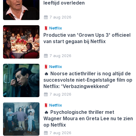
leeftijd overleden
7 aug 2026
Netflix
Productie van 'Grown Ups 3' officieel
van start gegaan bij Netflix
7 aug 2026
Netflix
🔥
Noorse actiethriller is nog altijd de
succesvolste niet-Engelstalige film op
Netflix: 'Verbazingwekkend'
7 aug 2026
Netflix
🔥
Psychologische thriller met
Wagner Moura en Greta Lee nu te zien
op Netflix
7 aug 2026