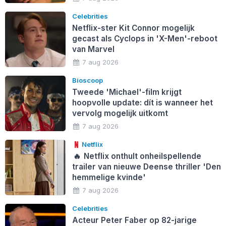
Celebrities
Netflix-ster Kit Connor mogelijk
gecast als Cyclops in 'X-Men'-reboot
van Marvel
7 aug 2026
Bioscoop
Tweede 'Michael'-film krijgt
hoopvolle update: dít is wanneer het
vervolg mogelijk uitkomt
7 aug 2026
Netflix
🔥
Netflix onthult onheilspellende
trailer van nieuwe Deense thriller 'Den
hemmelige kvinde'
7 aug 2026
Celebrities
Acteur Peter Faber op 82-jarige