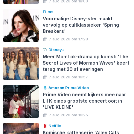
7 aug 2026 om 18:00
Films
Voormalige Disney-ster maakt
vervolg op cultklassieker 'Spring
Breakers'
7 aug 2026 om 17:28
Disney+
Meer MomTok-drama op komst: 'The
Secret Lives of Mormon Wives' keert
terug met 20 afleveringen
7 aug 2026 om 16:57
Amazon Prime Video
Prime Video neemt kijkers mee naar
Lil Kleines grootste concert ooit in
'LIVE KLEINE'
7 aug 2026 om 16:25
Netflix
Komische kattenserie 'Alley Cats'