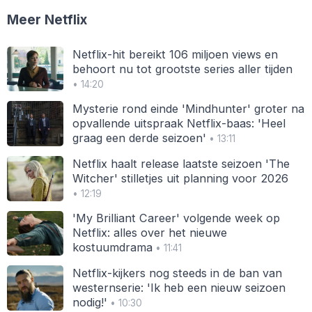
Meer Netflix
Netflix-hit bereikt 106 miljoen views en
behoort nu tot grootste series aller tijden
• 14:20
Mysterie rond einde 'Mindhunter' groter na
opvallende uitspraak Netflix-baas: 'Heel
graag een derde seizoen'
• 13:11
Netflix haalt release laatste seizoen 'The
Witcher' stilletjes uit planning voor 2026
• 12:19
'My Brilliant Career' volgende week op
Netflix: alles over het nieuwe
kostuumdrama
• 11:41
Netflix-kijkers nog steeds in de ban van
westernserie: 'Ik heb een nieuw seizoen
nodig!'
• 10:30