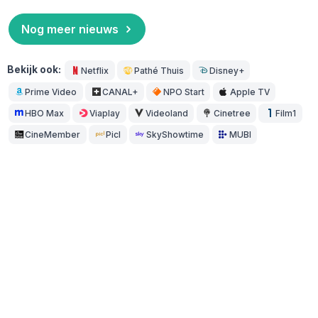
Nog meer nieuws
Bekijk ook:
Netflix
Pathé Thuis
Disney+
Prime Video
CANAL+
NPO Start
Apple TV
HBO Max
Viaplay
Videoland
Cinetree
Film1
CineMember
Picl
SkyShowtime
MUBI