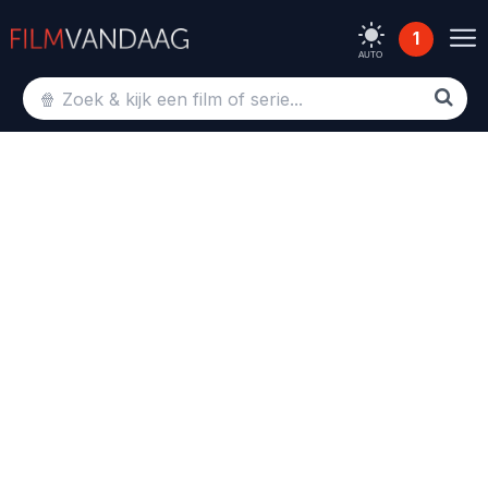
1
AUTO