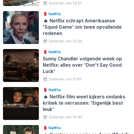
Gisteren om 13:21
Netflix
🔥
Netflix schrapt Amerikaanse
'Squid Game' om twee opvallende
redenen
Gisteren om 12:30
Netflix
Sunny Chandler volgende week op
Netflix: alles over 'Don't Say Good
Luck'
Gisteren om 11:45
Netflix
🔥
Netflix-film weet kijkers ondanks
kritiek te verrassen: 'Eigenlijk best
leuk'
Gisteren om 10:40
Netflix