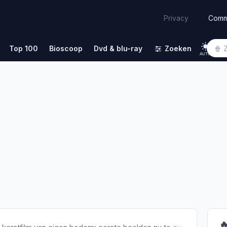
Comm
Privacy
Top 100
Bioscoop
Dvd & blu-ray
Zoeken
AUTO
