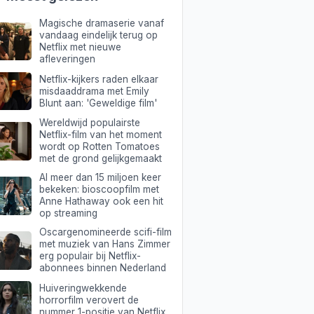
Magische dramaserie vanaf
vandaag eindelijk terug op
Netflix met nieuwe
afleveringen
Netflix-kijkers raden elkaar
misdaaddrama met Emily
Blunt aan: 'Geweldige film'
Wereldwijd populairste
Netflix-film van het moment
wordt op Rotten Tomatoes
met de grond gelijkgemaakt
Al meer dan 15 miljoen keer
bekeken: bioscoopfilm met
Anne Hathaway ook een hit
op streaming
Oscargenomineerde scifi-film
met muziek van Hans Zimmer
erg populair bij Netflix-
abonnees binnen Nederland
Huiveringwekkende
horrorfilm verovert de
nummer 1-positie van Netflix