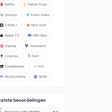
Netflix
Pathé Thuis
Disney+
Prime Video
CANAL+
NPO Start
Apple TV
HBO Max
Viaplay
Videoland
Cinetree
Film1
CineMember
Picl
SkyShowtime
MUBI
aatste beoordelingen