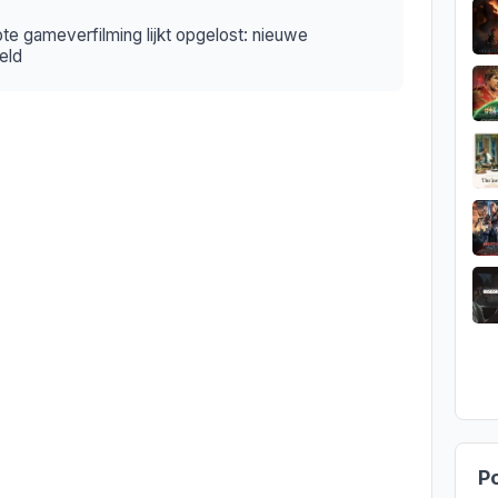
ote gameverfilming lijkt opgelost: nieuwe
eld
Po