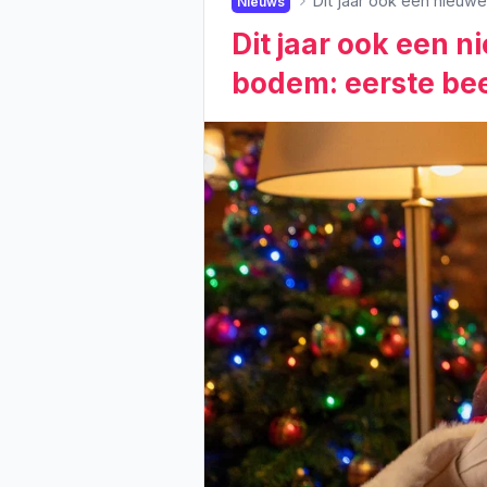
Dit jaar ook een nieuwe
Nieuws
Dit jaar ook een n
bodem: eerste bee