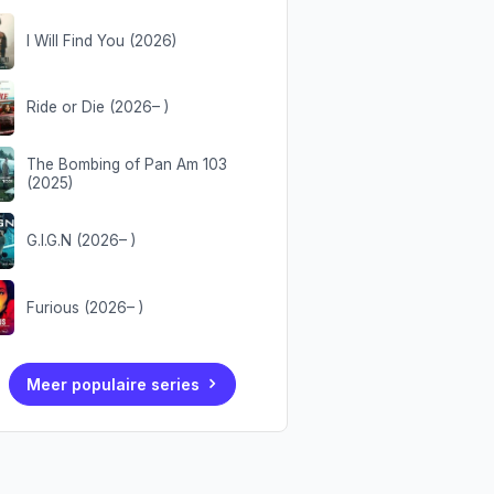
I Will Find You (2026)
Ride or Die (2026– )
The Bombing of Pan Am 103
(2025)
G.I.G.N (2026– )
Furious (2026– )
Meer populaire series