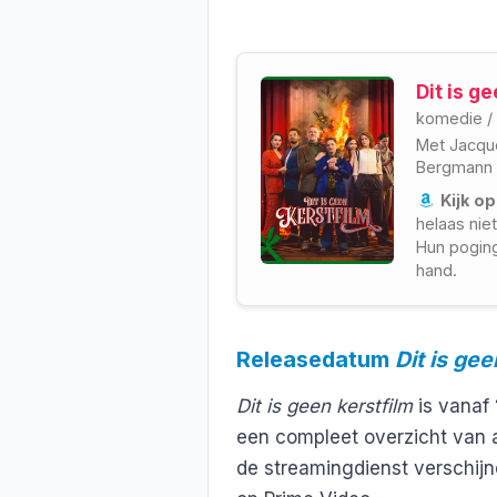
Dit is g
komedie
/
Met
Jacqu
Bergmann
Kijk op
helaas nie
Hun poging
hand.
Releasedatum
Dit is gee
Dit is geen kerstfilm
is vanaf
een compleet overzicht van a
de streamingdienst verschijn