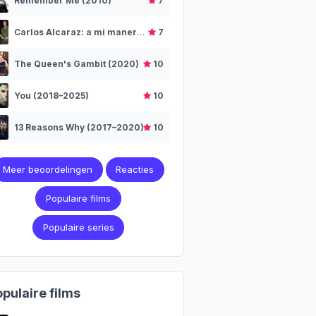
Remember Me (2010)
7
Carlos Alcaraz: a mi manera (2025)
7
The Queen's Gambit (2020)
10
You (2018–2025)
10
13 Reasons Why (2017–2020)
10
Meer beoordelingen
Reacties
Populaire films
Populaire series
pulaire films