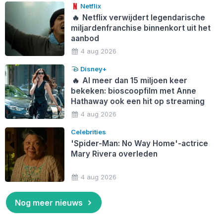
Netflix
🔥
Netflix verwijdert legendarische
miljardenfranchise binnenkort uit het
aanbod
4 aug 2026
Disney+
🔥
Al meer dan 15 miljoen keer
bekeken: bioscoopfilm met Anne
Hathaway ook een hit op streaming
4 aug 2026
Celebrities
'Spider-Man: No Way Home'-actrice
Mary Rivera overleden
4 aug 2026
Nog meer nieuws