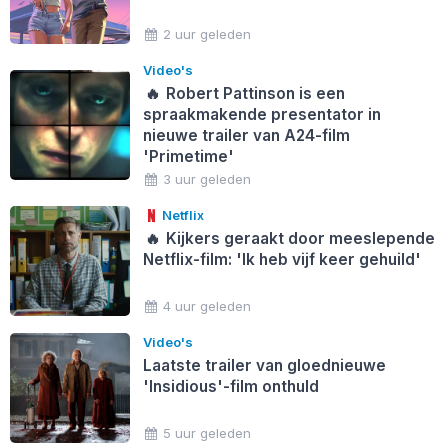
2 uur geleden
Video's
🔥
Robert Pattinson is een
spraakmakende presentator in
nieuwe trailer van A24-film
'Primetime'
3 uur geleden
Netflix
🔥
Kijkers geraakt door meeslepende
Netflix-film: 'Ik heb vijf keer gehuild'
4 uur geleden
Video's
Laatste trailer van gloednieuwe
'Insidious'-film onthuld
5 uur geleden