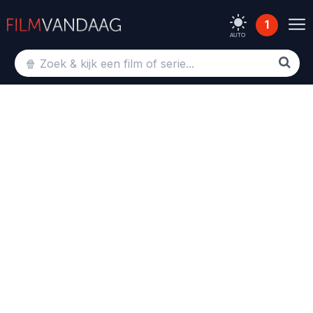
1
AUTO