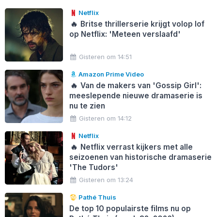
Netflix
🔥
Britse thrillerserie krijgt volop lof
op Netflix: 'Meteen verslaafd'
Gisteren om 14:51
Amazon Prime Video
🔥
Van de makers van 'Gossip Girl':
meeslepende nieuwe dramaserie is
nu te zien
Gisteren om 14:12
Netflix
🔥
Netflix verrast kijkers met alle
seizoenen van historische dramaserie
'The Tudors'
Gisteren om 13:24
Pathé Thuis
De top 10 populairste films nu op