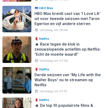
HBO Max
HBO Max breidt cast van 'I Love LA'
uit voor tweede seizoen met Taron
Egerton en vijf andere sterren
Vandaag om 08:48
Netflix
🔥
Race tegen de klok in
zenuwslopende actiefilm op Netflix:
'Echt de moeite waard!'
Vandaag om 07:58
Netflix
Derde seizoen van 'My Life with the
Walter Boys' nu te streamen op
Netflix
Vandaag om 07:10
Netflix
🔥
De top 10 populairste films &