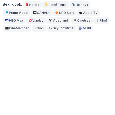
Bekijk ook:
Netflix
Pathé Thuis
Disney+
Prime Video
CANAL+
NPO Start
Apple TV
HBO Max
Viaplay
Videoland
Cinetree
Film1
CineMember
Picl
SkyShowtime
MUBI