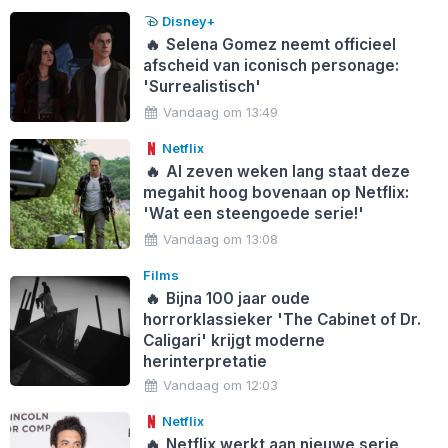
Disney+
🔥
Selena Gomez neemt officieel
afscheid van iconisch personage:
'Surrealistisch'
Vandaag om 13:49
Netflix
🔥
Al zeven weken lang staat deze
megahit hoog bovenaan op Netflix:
'Wat een steengoede serie!'
Vandaag om 13:08
Films
🔥
Bijna 100 jaar oude
horrorklassieker 'The Cabinet of Dr.
Caligari' krijgt moderne
herinterpretatie
Vandaag om 12:03
Netflix
🔥
Netflix werkt aan nieuwe serie