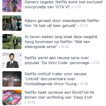
Gamers opgelet: Netflix komt met exclusief
voorproefje van 'GTA VI'
• 17:31
Kijkers geraakt door meeslepende Netflix-
film: 'Ik heb vijf keer gehuild'
• 15:39
Al zeven weken lang staat deze megahit
hoog bovenaan op Netflix: 'Wat een
steengoede serie!'
• 13:08
Netflix werkt aan nieuwe serie over
populair 'Da Vinci Code'-personage
• 11:19
Netflix onthult trailer voor nieuwe
'Untold'-documentaire over
footballlegende Vince Young
• 10:38
Netflix haalt opnieuw een BookTok-hit
binnen met verfilming van 'Deep End'
• 10:05