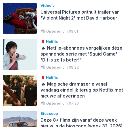
Video's
Universal Pictures onthult trailer van
'Violent Night 2' met David Harbour
Gisteren om 09:01
Netflix
🔥
Netflix-abonnees vergelijken déze
spannende serie met 'Squid Game':
'Dit is zelfs beter!'
Gisteren om 08:22
Netflix
🔥
Magische dramaserie vanaf
vandaag eindelijk terug op Netflix met
nieuwe afleveringen
Gisteren om 07:36
Bioscoop
Deze 8+ films zijn vanaf deze week
nieuw in de bioscoop (week 32, 2026)