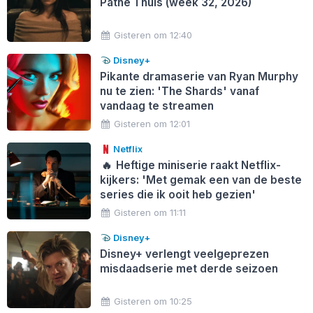
Pathé Thuis (week 32, 2026)
Gisteren om 12:40
Disney+
Pikante dramaserie van Ryan Murphy
nu te zien: 'The Shards' vanaf
vandaag te streamen
Gisteren om 12:01
Netflix
🔥
Heftige miniserie raakt Netflix-
kijkers: 'Met gemak een van de beste
series die ik ooit heb gezien'
Gisteren om 11:11
Disney+
Disney+ verlengt veelgeprezen
misdaadserie met derde seizoen
Gisteren om 10:25