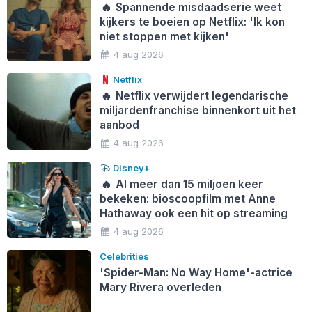
🔥
Spannende misdaadserie weet
kijkers te boeien op Netflix: 'Ik kon
niet stoppen met kijken'
4 aug 2026
Netflix
🔥
Netflix verwijdert legendarische
miljardenfranchise binnenkort uit het
aanbod
4 aug 2026
Disney+
🔥
Al meer dan 15 miljoen keer
bekeken: bioscoopfilm met Anne
Hathaway ook een hit op streaming
4 aug 2026
Celebrities
'Spider-Man: No Way Home'-actrice
Mary Rivera overleden