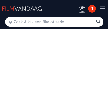
1
AUTO