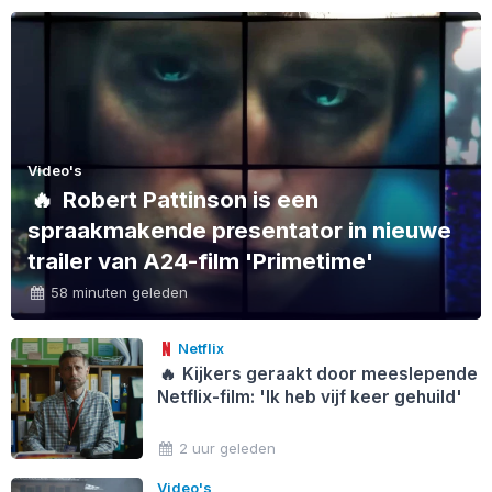
Video's
🔥
Robert Pattinson is een
spraakmakende presentator in nieuwe
trailer van A24-film 'Primetime'
58 minuten geleden
Netflix
🔥
Kijkers geraakt door meeslepende
Netflix-film: 'Ik heb vijf keer gehuild'
2 uur geleden
Video's