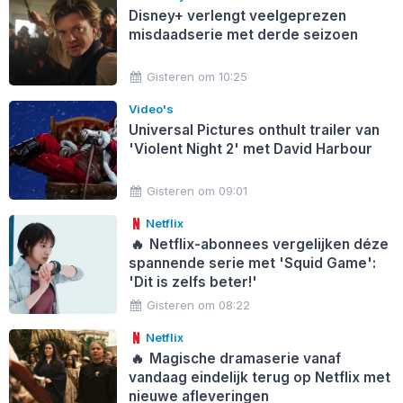
Disney+ verlengt veelgeprezen
misdaadserie met derde seizoen
Gisteren om 10:25
Video's
Universal Pictures onthult trailer van
'Violent Night 2' met David Harbour
Gisteren om 09:01
Netflix
🔥
Netflix-abonnees vergelijken déze
spannende serie met 'Squid Game':
'Dit is zelfs beter!'
Gisteren om 08:22
Netflix
🔥
Magische dramaserie vanaf
vandaag eindelijk terug op Netflix met
nieuwe afleveringen