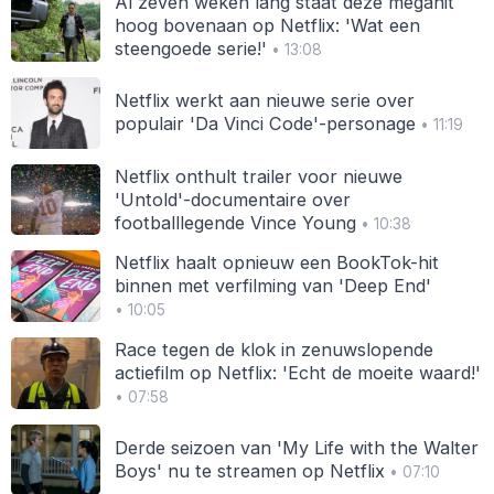
Al zeven weken lang staat deze megahit
hoog bovenaan op Netflix: 'Wat een
steengoede serie!'
• 13:08
Netflix werkt aan nieuwe serie over
populair 'Da Vinci Code'-personage
• 11:19
Netflix onthult trailer voor nieuwe
'Untold'-documentaire over
footballlegende Vince Young
• 10:38
Netflix haalt opnieuw een BookTok-hit
binnen met verfilming van 'Deep End'
• 10:05
Race tegen de klok in zenuwslopende
actiefilm op Netflix: 'Echt de moeite waard!'
• 07:58
Derde seizoen van 'My Life with the Walter
Boys' nu te streamen op Netflix
• 07:10