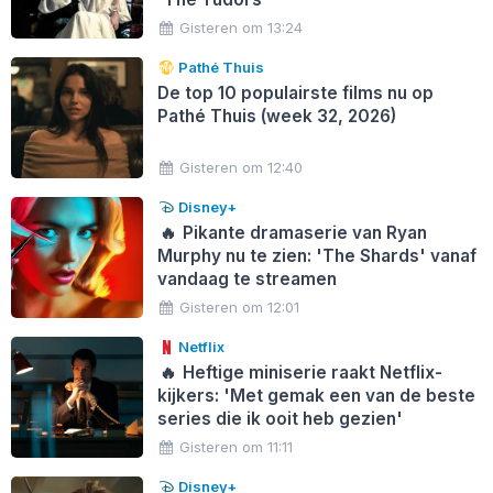
Gisteren om 13:24
Pathé Thuis
De top 10 populairste films nu op
Pathé Thuis (week 32, 2026)
Gisteren om 12:40
Disney+
🔥
Pikante dramaserie van Ryan
Murphy nu te zien: 'The Shards' vanaf
vandaag te streamen
Gisteren om 12:01
Netflix
🔥
Heftige miniserie raakt Netflix-
kijkers: 'Met gemak een van de beste
series die ik ooit heb gezien'
Gisteren om 11:11
Disney+