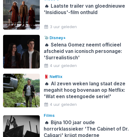
🔥
Laatste trailer van gloednieuwe
'Insidious'-film onthuld
3 uur geleden
Disney+
🔥
Selena Gomez neemt officieel
afscheid van iconisch personage:
'Surrealistisch'
4 uur geleden
Netflix
🔥
Al zeven weken lang staat deze
megahit hoog bovenaan op Netflix:
'Wat een steengoede serie!'
4 uur geleden
Films
🔥
Bijna 100 jaar oude
horrorklassieker 'The Cabinet of Dr.
Caligari' krijgt moderne