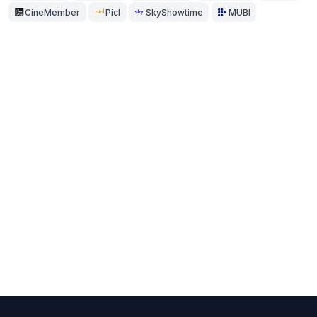
CineMember
Picl
SkyShowtime
MUBI