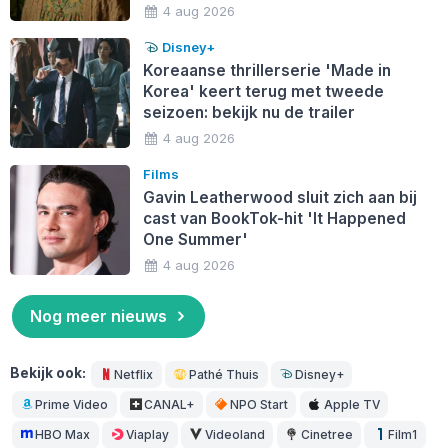
4 aug 2026
Disney+
Koreaanse thrillerserie 'Made in
Korea' keert terug met tweede
seizoen: bekijk nu de trailer
4 aug 2026
Films
Gavin Leatherwood sluit zich aan bij
cast van BookTok-hit 'It Happened
One Summer'
4 aug 2026
Nog meer nieuws
Bekijk ook:
Netflix
Pathé Thuis
Disney+
Prime Video
CANAL+
NPO Start
Apple TV
HBO Max
Viaplay
Videoland
Cinetree
Film1