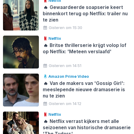
Netflix
🔥
Gewaardeerde soapserie keert
binnenkort terug op Netflix: trailer nu
te zien
Gisteren om 15:30
Netflix
🔥
Britse thrillerserie krijgt volop lof
op Netflix: 'Meteen verslaafd'
Gisteren om 14:51
Amazon Prime Video
🔥
Van de makers van 'Gossip Girl':
meeslepende nieuwe dramaserie is
nu te zien
Gisteren om 14:12
Netflix
🔥
Netflix verrast kijkers met alle
seizoenen van historische dramaserie
'The Tudors'