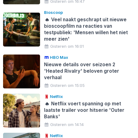
Gisteren om 16:47
Bioscoop
🔥
Veel naakt geschrapt uit nieuwe
bioscoopfilm na reacties van
testpubliek: 'Mensen willen het niet
meer zien'
Gisteren om 16:01
HBO Max
Nieuwe details over seizoen 2
'Heated Rivalry' beloven groter
verhaal
Gisteren om 15:05
Netflix
🔥
Netflix voert spanning op met
laatste trailer voor hitserie 'Outer
Banks'
Gisteren om 14:14
Netflix