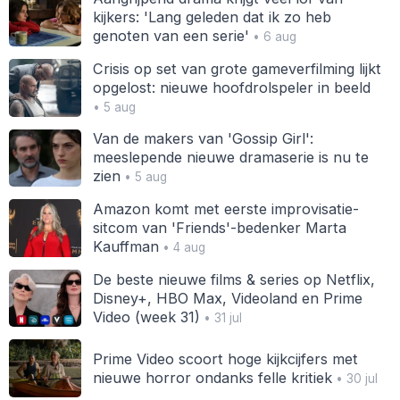
kijkers: 'Lang geleden dat ik zo heb
genoten van een serie'
• 6 aug
Crisis op set van grote gameverfilming lijkt
opgelost: nieuwe hoofdrolspeler in beeld
• 5 aug
Van de makers van 'Gossip Girl':
meeslepende nieuwe dramaserie is nu te
zien
• 5 aug
Amazon komt met eerste improvisatie-
sitcom van 'Friends'-bedenker Marta
Kauffman
• 4 aug
De beste nieuwe films & series op Netflix,
Disney+, HBO Max, Videoland en Prime
Video (week 31)
• 31 jul
Prime Video scoort hoge kijkcijfers met
nieuwe horror ondanks felle kritiek
• 30 jul