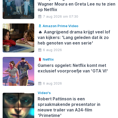
Wagner Moura en Greta Lee nu te zien
op Netflix
7 aug 2026 om 07:30
Amazon Prime Video
🔥
Aangrijpend drama krijgt veel lof
van kijkers: 'Lang geleden dat ik zo
heb genoten van een serie'
6 aug 2026
Netflix
Gamers opgelet: Netflix komt met
exclusief voorproefje van 'GTA VI'
6 aug 2026
Video's
Robert Pattinson is een
spraakmakende presentator in
nieuwe trailer van A24-film
'Primetime'