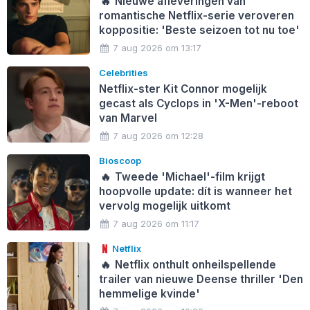
🔥
Nieuwe afleveringen van
romantische Netflix-serie veroveren
koppositie: 'Beste seizoen tot nu toe'
7 aug 2026 om 13:17
Celebrities
Netflix-ster Kit Connor mogelijk
gecast als Cyclops in 'X-Men'-reboot
van Marvel
7 aug 2026 om 12:28
Bioscoop
🔥
Tweede 'Michael'-film krijgt
hoopvolle update: dít is wanneer het
vervolg mogelijk uitkomt
7 aug 2026 om 11:17
Netflix
🔥
Netflix onthult onheilspellende
trailer van nieuwe Deense thriller 'Den
hemmelige kvinde'