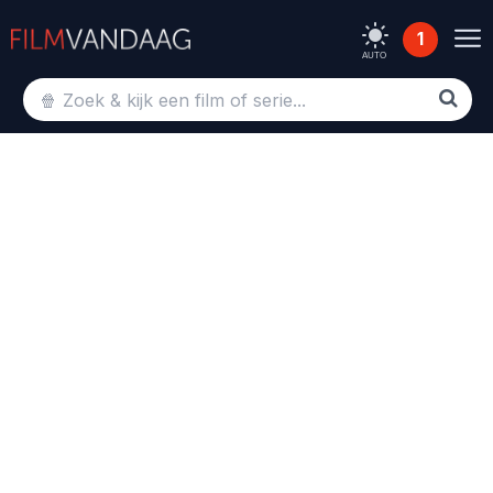
1
AUTO