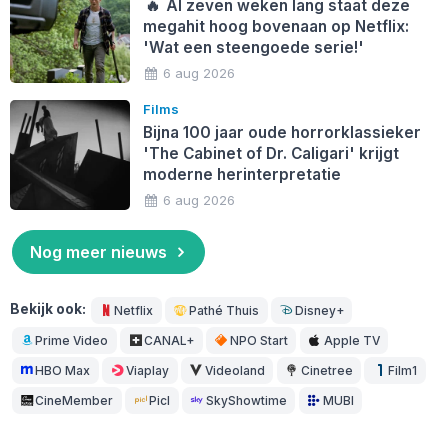
🔥
Al zeven weken lang staat deze
megahit hoog bovenaan op Netflix:
'Wat een steengoede serie!'
6 aug 2026
Films
Bijna 100 jaar oude horrorklassieker
'The Cabinet of Dr. Caligari' krijgt
moderne herinterpretatie
6 aug 2026
Nog meer nieuws
Bekijk ook:
Netflix
Pathé Thuis
Disney+
Prime Video
CANAL+
NPO Start
Apple TV
HBO Max
Viaplay
Videoland
Cinetree
Film1
CineMember
Picl
SkyShowtime
MUBI