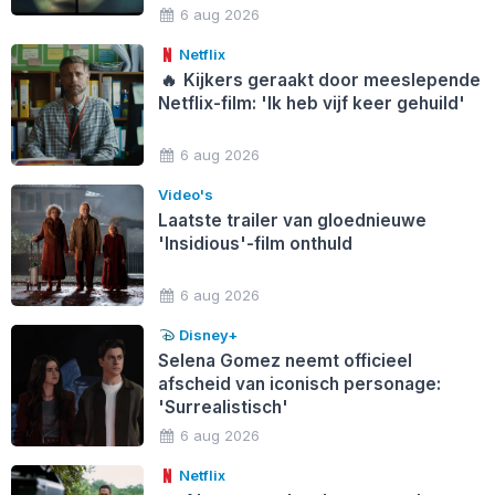
6 aug 2026
Netflix
🔥
Kijkers geraakt door meeslepende
Netflix-film: 'Ik heb vijf keer gehuild'
6 aug 2026
Video's
Laatste trailer van gloednieuwe
'Insidious'-film onthuld
6 aug 2026
Disney+
Selena Gomez neemt officieel
afscheid van iconisch personage:
'Surrealistisch'
6 aug 2026
Netflix