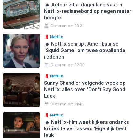
🔥
Acteur zit al dagenlang vast in
Netflix-reclamebord op negen meter
hoogte
Gisteren om 13:21
Netflix
🔥
Netflix schrapt Amerikaanse
'Squid Game' om twee opvallende
redenen
Gisteren om 12:30
Netflix
Sunny Chandler volgende week op
Netflix: alles over 'Don't Say Good
Luck'
Gisteren om 11:45
Netflix
🔥
Netflix-film weet kijkers ondanks
kritiek te verrassen: 'Eigenlijk best
leuk'