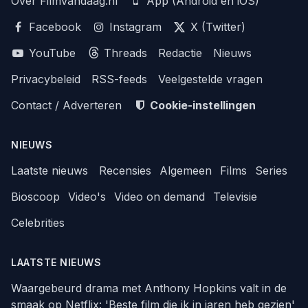
Over FilmVandaag.nl
App (Android en iOS)
Facebook
Instagram
X (Twitter)
YouTube
Threads
Redactie
Nieuws
Privacybeleid
RSS-feeds
Veelgestelde vragen
Contact / Adverteren
Cookie-instellingen
NIEUWS
Laatste nieuws
Recensies
Algemeen
Films
Series
Bioscoop
Video's
Video on demand
Televisie
Celebrities
LAATSTE NIEUWS
Waargebeurd drama met Anthony Hopkins valt in de
smaak op Netflix: 'Beste film die ik in jaren heb gezien'