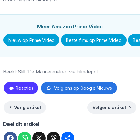
Meer
Amazon Prime Video
Nieuw op Prime Video
Beste films op Prime Video
Bes
Beeld: Still 'De Mannenmaker' via Filmdepot
Reacties
Volg ons op Google Nieuws
Vorig artikel
Volgend artikel
Deel dit artikel
Facebook
WhatsApp
X
Threads
Deel