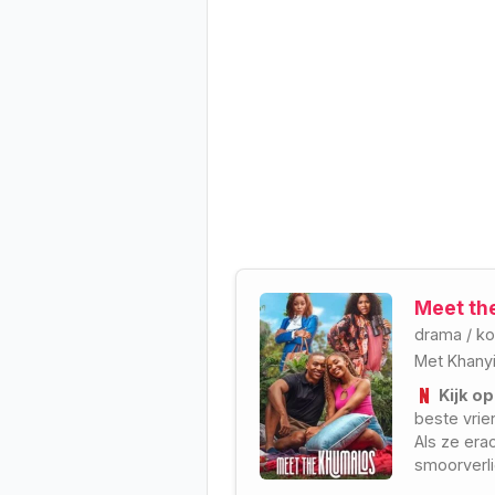
Meet th
drama
/
k
Met
Khany
Kijk op
beste vrie
Als ze era
smoorverli
heftige bu