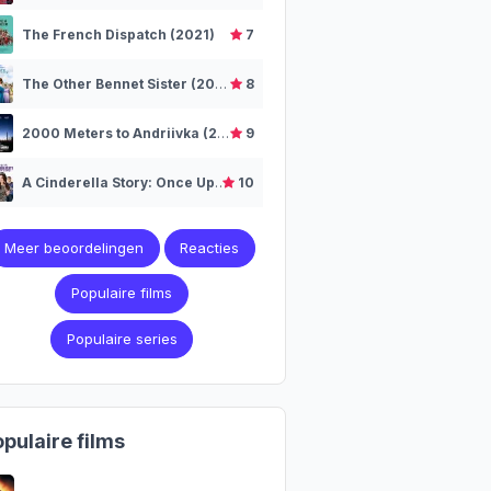
The French Dispatch (2021)
7
The Other Bennet Sister (2026– )
8
2000 Meters to Andriivka (2025)
9
A Cinderella Story: Once Upon a Song (2011)
10
Meer beoordelingen
Reacties
Populaire films
Populaire series
pulaire films