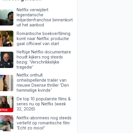
edie
Netflix verwijdert
legendarische
miljardenfranchise binnenkort
uit het aanbod
Romantische boekverfilming
komt naar Netflix: productie
gaat officieel van start
Heftige Netflix-documentaire
houdt kijkers nog steeds
bezig: 'Verschrikkelijke
tragedie'
Netflix onthult
onheilspellende trailer van
nieuwe Deense thriller 'Den
hemmelige kvinde'
De top 10 populairste films &
series nu op Netflix (week
32, 2026)
Netflix-abonnees nog steeds
verliefd op romantische film:
'Echt zo mooi!'