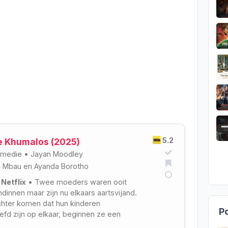
5.2
e Khumalos (2025)
omedie
•
Jayan Moodley
i Mbau
en
Ayanda Borotho
 Netflix
• Twee moeders waren ooit
ndinnen maar zijn nu elkaars aartsvijand.
chter komen dat hun kinderen
Po
efd zijn op elkaar, beginnen ze een
renruzie.