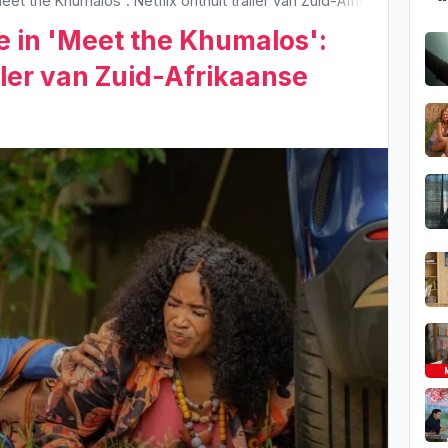
Meet the Khumalos': Netflix onthult trailer van Zuid-Afrikaanse kom
e in 'Meet the Khumalos':
ailer van Zuid-Afrikaanse