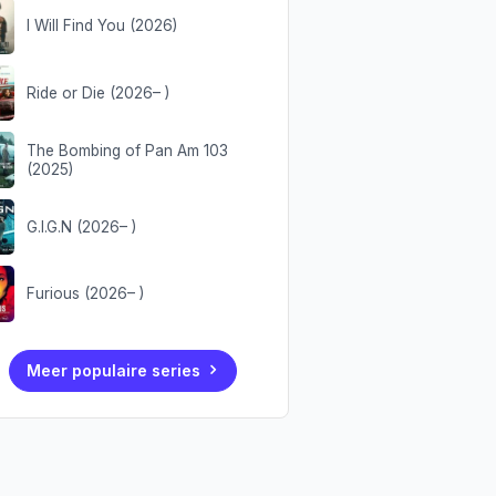
I Will Find You (2026)
Ride or Die (2026– )
The Bombing of Pan Am 103
(2025)
G.I.G.N (2026– )
Furious (2026– )
Meer populaire series