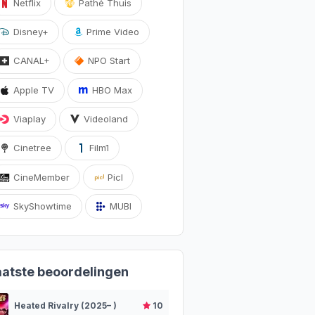
Netflix
Pathé Thuis
Disney+
Prime Video
CANAL+
NPO Start
Apple TV
HBO Max
Viaplay
Videoland
Cinetree
Film1
CineMember
Picl
SkyShowtime
MUBI
aatste beoordelingen
Heated Rivalry (2025– )
10