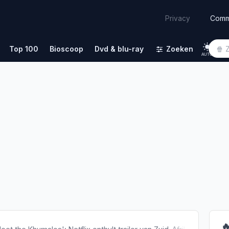
Comm
Privacy
Top 100
Bioscoop
Dvd & blu-ray
Zoeken
AUTO
