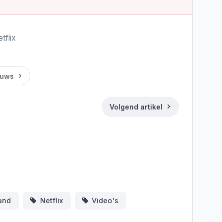
tflix
euws
Volgend artikel
ds
Deel
and
Netflix
Video's