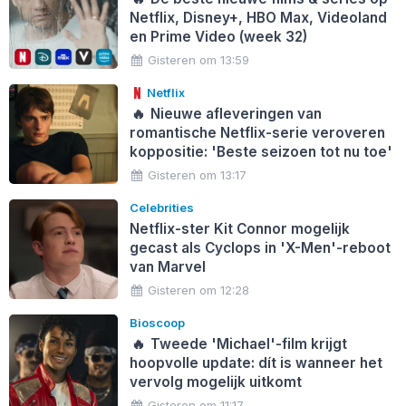
Netflix, Disney+, HBO Max, Videoland
en Prime Video (week 32)
Gisteren om 13:59
Netflix
🔥
Nieuwe afleveringen van
romantische Netflix-serie veroveren
koppositie: 'Beste seizoen tot nu toe'
Gisteren om 13:17
Celebrities
Netflix-ster Kit Connor mogelijk
gecast als Cyclops in 'X-Men'-reboot
van Marvel
Gisteren om 12:28
Bioscoop
🔥
Tweede 'Michael'-film krijgt
hoopvolle update: dít is wanneer het
vervolg mogelijk uitkomt
Gisteren om 11:17