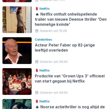
Netflix
🔥
Netflix onthult onheilspellende
trailer van nieuwe Deense thriller 'Den
hemmelige kvinde'
Gisteren om 10:29
Celebrities
Acteur Peter Faber op 82-jarige
leeftijd overleden
Gisteren om 09:40
Netflix
Productie van 'Grown Ups 3' officieel
van start gegaan bij Netflix
Gisteren om 09:05
Netflix
🔥
Noorse actiethriller is nog altijd de