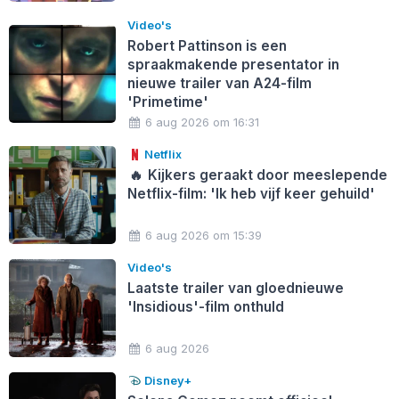
Video's
Robert Pattinson is een
spraakmakende presentator in
nieuwe trailer van A24-film
'Primetime'
6 aug 2026 om 16:31
Netflix
🔥
Kijkers geraakt door meeslepende
Netflix-film: 'Ik heb vijf keer gehuild'
6 aug 2026 om 15:39
Video's
Laatste trailer van gloednieuwe
'Insidious'-film onthuld
6 aug 2026
Disney+