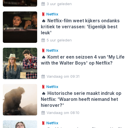
3 uur geleden
Netflix
🔥
Netflix-film weet kijkers ondanks
kritiek te verrassen: 'Eigenlijk best
leuk'
5 uur geleden
Netflix
🔥
Komt er een seizoen 4 van 'My Life
with the Walter Boys' op Netflix?
Vandaag om 09:31
Netflix
🔥
Historische serie maakt indruk op
Netflix: 'Waarom heeft niemand het
hierover?'
Vandaag om 08:10
Netflix