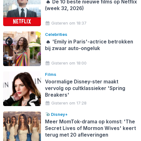
🔥
De 10 beste nieuwe films op Netflix
(week 32, 2026)
Gisteren om 18:37
Celebrities
🔥
'Emily in Paris'-actrice betrokken
bij zwaar auto-ongeluk
Gisteren om 18:00
Films
Voormalige Disney-ster maakt
vervolg op cultklassieker 'Spring
Breakers'
Gisteren om 17:28
Disney+
Meer MomTok-drama op komst: 'The
Secret Lives of Mormon Wives' keert
terug met 20 afleveringen