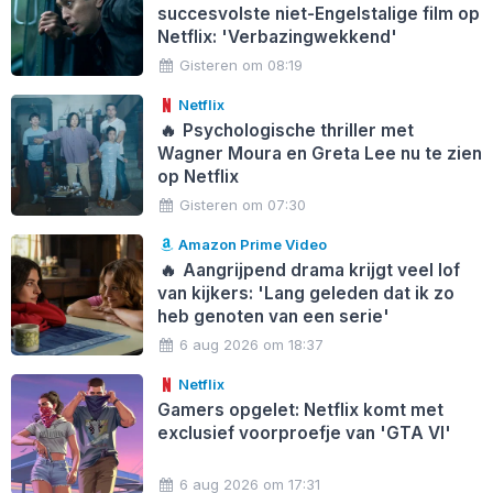
succesvolste niet-Engelstalige film op
Netflix: 'Verbazingwekkend'
Gisteren om 08:19
Netflix
🔥
Psychologische thriller met
Wagner Moura en Greta Lee nu te zien
op Netflix
Gisteren om 07:30
Amazon Prime Video
🔥
Aangrijpend drama krijgt veel lof
van kijkers: 'Lang geleden dat ik zo
heb genoten van een serie'
6 aug 2026 om 18:37
Netflix
Gamers opgelet: Netflix komt met
exclusief voorproefje van 'GTA VI'
6 aug 2026 om 17:31