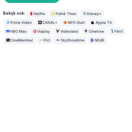
Bekijk ook:
Netflix
Pathé Thuis
Disney+
Prime Video
CANAL+
NPO Start
Apple TV
HBO Max
Viaplay
Videoland
Cinetree
Film1
CineMember
Picl
SkyShowtime
MUBI