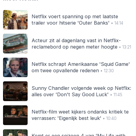
Netflix voert spanning op met laatste
trailer voor hitserie 'Outer Banks'
• 14:14
Acteur zit al dagenlang vast in Netflix-
reclamebord op negen meter hoogte
• 13:21
Netflix schrapt Amerikaanse 'Squid Game'
om twee opvallende redenen
• 12:30
Sunny Chandler volgende week op Netflix:
alles over 'Don't Say Good Luck'
• 11:45
Netflix-film weet kijkers ondanks kritiek te
verrassen: 'Eigenlijk best leuk'
• 10:40
Komt er een seizoen 4 van 'My Life with