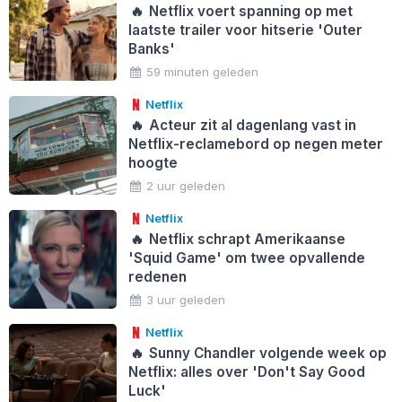
🔥
Netflix voert spanning op met
laatste trailer voor hitserie 'Outer
Banks'
59 minuten geleden
Netflix
🔥
Acteur zit al dagenlang vast in
Netflix-reclamebord op negen meter
hoogte
2 uur geleden
Netflix
🔥
Netflix schrapt Amerikaanse
'Squid Game' om twee opvallende
redenen
3 uur geleden
Netflix
🔥
Sunny Chandler volgende week op
Netflix: alles over 'Don't Say Good
Luck'