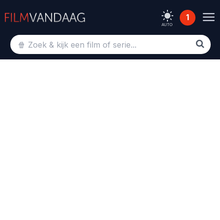
1
AUTO