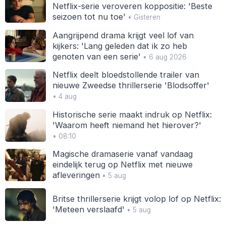
Netflix-serie veroveren koppositie: 'Beste
seizoen tot nu toe'
• Gisteren
Aangrijpend drama krijgt veel lof van
kijkers: 'Lang geleden dat ik zo heb
genoten van een serie'
• 6 aug 2026
Netflix deelt bloedstollende trailer van
nieuwe Zweedse thrillerserie 'Blodsoffer'
• 4 aug
Historische serie maakt indruk op Netflix:
'Waarom heeft niemand het hierover?'
• 08:10
Magische dramaserie vanaf vandaag
eindelijk terug op Netflix met nieuwe
afleveringen
• 5 aug
Britse thrillerserie krijgt volop lof op Netflix:
'Meteen verslaafd'
• 5 aug