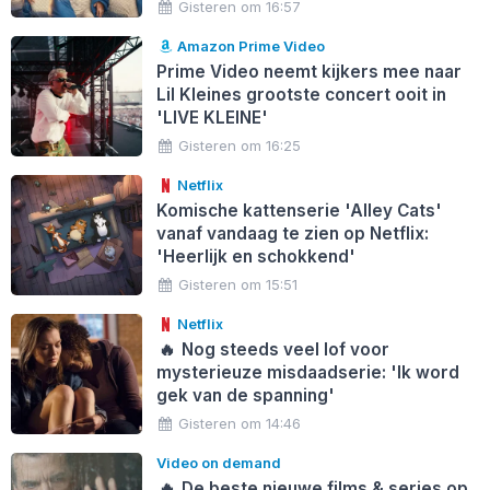
Gisteren om 16:57
Amazon Prime Video
Prime Video neemt kijkers mee naar
Lil Kleines grootste concert ooit in
'LIVE KLEINE'
Gisteren om 16:25
Netflix
Komische kattenserie 'Alley Cats'
vanaf vandaag te zien op Netflix:
'Heerlijk en schokkend'
Gisteren om 15:51
Netflix
🔥
Nog steeds veel lof voor
mysterieuze misdaadserie: 'Ik word
gek van de spanning'
Gisteren om 14:46
Video on demand
🔥
De beste nieuwe films & series op