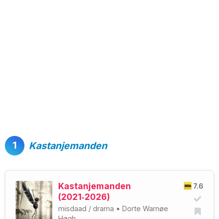
1
Kastanjemanden
Kastanjemanden
7.6
(2021‑2026)
misdaad
/
drama
•
Dorte Warnøe
Høgh