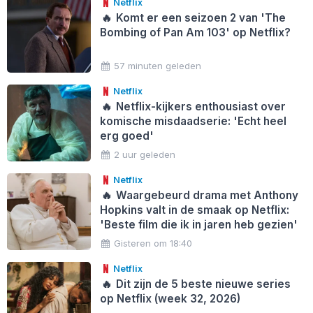
Netflix
🔥
Komt er een seizoen 2 van 'The
Bombing of Pan Am 103' op Netflix?
57 minuten geleden
Netflix
🔥
Netflix-kijkers enthousiast over
komische misdaadserie: 'Echt heel
erg goed'
2 uur geleden
Netflix
🔥
Waargebeurd drama met Anthony
Hopkins valt in de smaak op Netflix:
'Beste film die ik in jaren heb gezien'
Gisteren om 18:40
Netflix
🔥
Dit zijn de 5 beste nieuwe series
op Netflix (week 32, 2026)