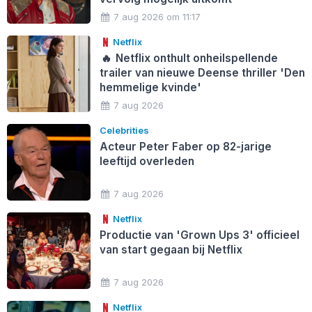
7 aug 2026 om 11:17
Netflix
🔥
Netflix onthult onheilspellende
trailer van nieuwe Deense thriller 'Den
hemmelige kvinde'
7 aug 2026
Celebrities
Acteur Peter Faber op 82-jarige
leeftijd overleden
7 aug 2026
Netflix
Productie van 'Grown Ups 3' officieel
van start gegaan bij Netflix
7 aug 2026
Netflix