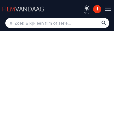
1
AUTO