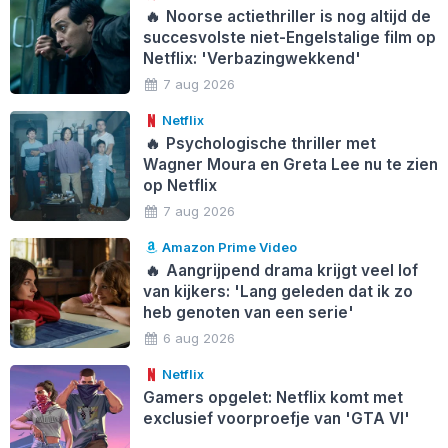
🔥
Noorse actiethriller is nog altijd de
succesvolste niet-Engelstalige film op
Netflix: 'Verbazingwekkend'
7 aug 2026
Netflix
🔥
Psychologische thriller met
Wagner Moura en Greta Lee nu te zien
op Netflix
7 aug 2026
Amazon Prime Video
🔥
Aangrijpend drama krijgt veel lof
van kijkers: 'Lang geleden dat ik zo
heb genoten van een serie'
6 aug 2026
Netflix
Gamers opgelet: Netflix komt met
exclusief voorproefje van 'GTA VI'