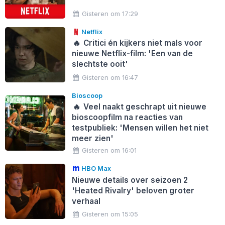
Gisteren om 17:29
Netflix
🔥
Critici én kijkers niet mals voor
nieuwe Netflix-film: 'Een van de
slechtste ooit'
Gisteren om 16:47
Bioscoop
🔥
Veel naakt geschrapt uit nieuwe
bioscoopfilm na reacties van
testpubliek: 'Mensen willen het niet
meer zien'
Gisteren om 16:01
HBO Max
Nieuwe details over seizoen 2
'Heated Rivalry' beloven groter
verhaal
Gisteren om 15:05