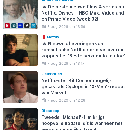
Video on demand
🔥
De beste nieuwe films & series op
Netflix, Disney+, HBO Max, Videoland
en Prime Video (week 32)
7 aug 2026 om 13:59
Netflix
🔥
Nieuwe afleveringen van
romantische Netflix-serie veroveren
koppositie: 'Beste seizoen tot nu toe'
7 aug 2026 om 13:17
Celebrities
Netflix-ster Kit Connor mogelijk
gecast als Cyclops in 'X-Men'-reboot
van Marvel
7 aug 2026 om 12:28
Bioscoop
Tweede 'Michael'-film krijgt
hoopvolle update: dít is wanneer het
vervolg mogelijk uitkomt