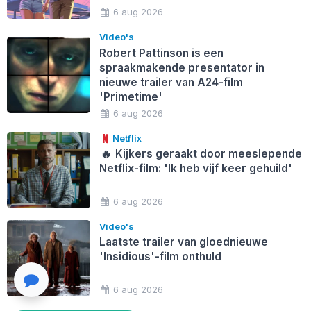
6 aug 2026
Video's
Robert Pattinson is een
spraakmakende presentator in
nieuwe trailer van A24-film
'Primetime'
6 aug 2026
Netflix
🔥
Kijkers geraakt door meeslepende
Netflix-film: 'Ik heb vijf keer gehuild'
6 aug 2026
Video's
Laatste trailer van gloednieuwe
'Insidious'-film onthuld
6 aug 2026