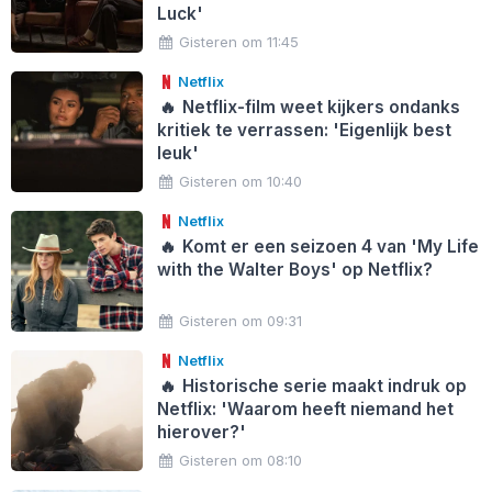
Luck'
Gisteren om 11:45
Netflix
🔥
Netflix-film weet kijkers ondanks
kritiek te verrassen: 'Eigenlijk best
leuk'
Gisteren om 10:40
Netflix
🔥
Komt er een seizoen 4 van 'My Life
with the Walter Boys' op Netflix?
Gisteren om 09:31
Netflix
🔥
Historische serie maakt indruk op
Netflix: 'Waarom heeft niemand het
hierover?'
Gisteren om 08:10