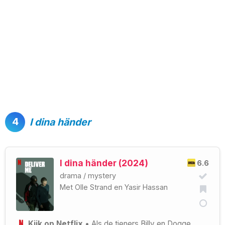
4
I dina händer
I dina händer (2024)
6.6
drama
/
mystery
Met
Olle Strand
en
Yasir Hassan
Kijk op Netflix
• Als de tieners Billy en Dogge