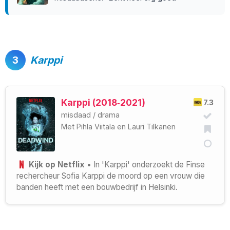
3
Karppi
Karppi (2018‑2021)
7.3
misdaad
/
drama
Met
Pihla Viitala
en
Lauri Tilkanen
Kijk op Netflix
• In 'Karppi' onderzoekt de Finse
rechercheur Sofia Karppi de moord op een vrouw die
banden heeft met een bouwbedrijf in Helsinki.