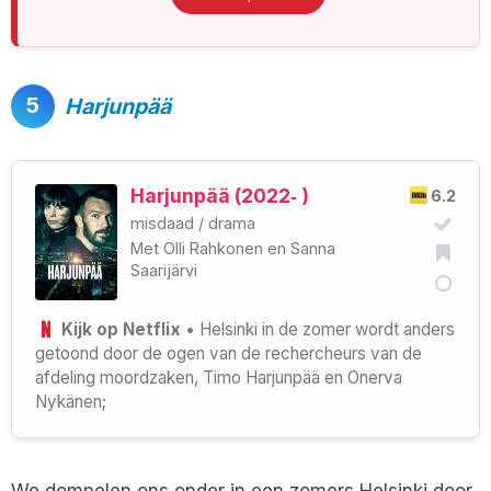
5
Harjunpää
Harjunpää (2022‑ )
6.2
misdaad
/
drama
Met
Olli Rahkonen
en
Sanna
Saarijärvi
Kijk op Netflix
• Helsinki in de zomer wordt anders
getoond door de ogen van de rechercheurs van de
afdeling moordzaken, Timo Harjunpää en Onerva
Nykänen;
We dompelen ons onder in een zomers Helsinki door