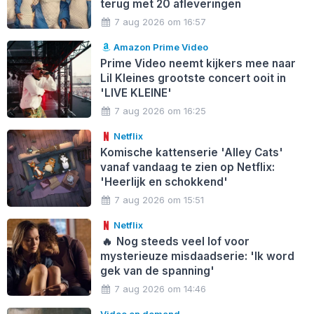
terug met 20 afleveringen
7 aug 2026 om 16:57
Amazon Prime Video
Prime Video neemt kijkers mee naar
Lil Kleines grootste concert ooit in
'LIVE KLEINE'
7 aug 2026 om 16:25
Netflix
Komische kattenserie 'Alley Cats'
vanaf vandaag te zien op Netflix:
'Heerlijk en schokkend'
7 aug 2026 om 15:51
Netflix
🔥
Nog steeds veel lof voor
mysterieuze misdaadserie: 'Ik word
gek van de spanning'
7 aug 2026 om 14:46