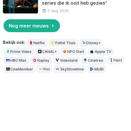
series die ik ooit heb gezien'
5 aug 2026
Nog meer nieuws
Bekijk ook:
Netflix
Pathé Thuis
Disney+
Prime Video
CANAL+
NPO Start
Apple TV
HBO Max
Viaplay
Videoland
Cinetree
Film1
CineMember
Picl
SkyShowtime
MUBI