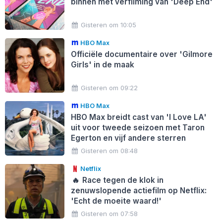
binnen met verfilming van 'Deep End'
Gisteren om 10:05
HBO Max
Officiële documentaire over 'Gilmore
Girls' in de maak
Gisteren om 09:22
HBO Max
HBO Max breidt cast van 'I Love LA'
uit voor tweede seizoen met Taron
Egerton en vijf andere sterren
Gisteren om 08:48
Netflix
🔥
Race tegen de klok in
zenuwslopende actiefilm op Netflix:
'Echt de moeite waard!'
Gisteren om 07:58