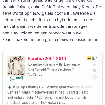
van start zullen gaan, waaronder Sarah Chalke,
Donald Faison, John C. McGinley en Judy Reyes. De
serie wordt opnieuw geleid door Bill Lawrence die
het project beschrijft als een hybride tussen een
revival waarin we de vertrouwde personages
opnieuw volgen, en een reboot waarin we
kennismaken met een groep nieuwe coassistenten.
Scrubs (2001‑2010)
8.4
komedie
/
drama
•
Bill Lawrence
Met
Donald Faison
en
John C.
McGinley
Kijk op Disney+
• 'Scrubs' gaat over de levens
van een aantal medewerkers in het “Sacred Heart”
ziekenhuis. John "J.D." Dorian is net begonnen als
medisch assistent in het ziekenhuis.