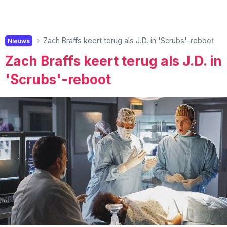
Zach Braffs keert terug als J.D. in 'Scrubs'-reboot
Nieuws
Zach Braffs keert terug als J.D. in
'Scrubs'-reboot