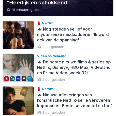
"Heerlijk en schokkend"
15 minuten geleden
Netflix
🔥
Nog steeds veel lof voor
mysterieuze misdaadserie: 'Ik word
gek van de spanning'
1 uur geleden
Video on demand
🔥
De beste nieuwe films & series op
Netflix, Disney+, HBO Max, Videoland
en Prime Video (week 32)
2 uur geleden
Netflix
🔥
Nieuwe afleveringen van
romantische Netflix-serie veroveren
koppositie: 'Beste seizoen tot nu toe'
3 uur geleden