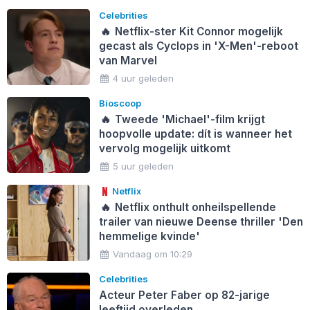
Celebrities
🔥
Netflix-ster Kit Connor mogelijk
gecast als Cyclops in 'X-Men'-reboot
van Marvel
4 uur geleden
Bioscoop
🔥
Tweede 'Michael'-film krijgt
hoopvolle update: dít is wanneer het
vervolg mogelijk uitkomt
5 uur geleden
Netflix
🔥
Netflix onthult onheilspellende
trailer van nieuwe Deense thriller 'Den
hemmelige kvinde'
Vandaag om 10:29
Celebrities
Acteur Peter Faber op 82-jarige
leeftijd overleden