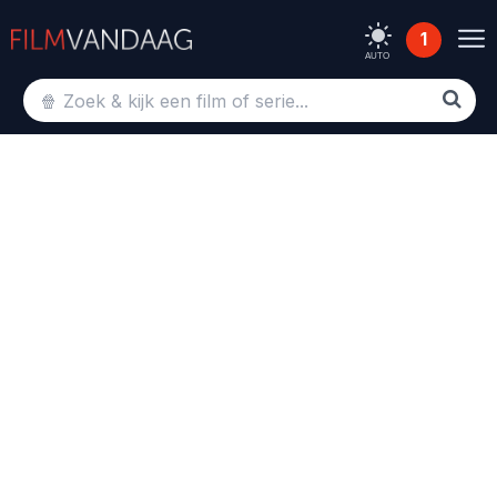
1
AUTO