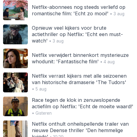
Netflix-abonnees nog steeds verliefd op
romantische film: 'Echt zo mooi!'
• 3 aug
Opnieuw veel kijkers voor brute
actiethriller op Netflix: 'Echt een must-
watch'
• 3 aug
Netflix verwijdert binnenkort mysterieuze
whodunit: 'Fantastische film'
• 4 aug
Netflix verrast kijkers met alle seizoenen
van historische dramaserie 'The Tudors'
• 5 aug
Race tegen de klok in zenuwslopende
actiefilm op Netflix: 'Echt de moeite waard!'
• Gisteren
Netflix onthult onheilspellende trailer van
nieuwe Deense thriller 'Den hemmelige
kvinde'