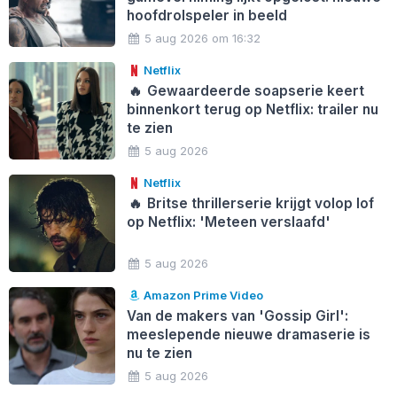
hoofdrolspeler in beeld
5 aug 2026 om 16:32
Netflix
🔥
Gewaardeerde soapserie keert
binnenkort terug op Netflix: trailer nu
te zien
5 aug 2026
Netflix
🔥
Britse thrillerserie krijgt volop lof
op Netflix: 'Meteen verslaafd'
5 aug 2026
Amazon Prime Video
Van de makers van 'Gossip Girl':
meeslepende nieuwe dramaserie is
nu te zien
5 aug 2026