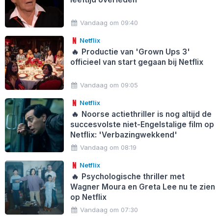
Vandaag om 09:40
Netflix
🔥
Productie van 'Grown Ups 3'
officieel van start gegaan bij Netflix
Vandaag om 09:05
Netflix
🔥
Noorse actiethriller is nog altijd de
succesvolste niet-Engelstalige film op
Netflix: 'Verbazingwekkend'
Vandaag om 08:19
Netflix
🔥
Psychologische thriller met
Wagner Moura en Greta Lee nu te zien
op Netflix
Vandaag om 07:30