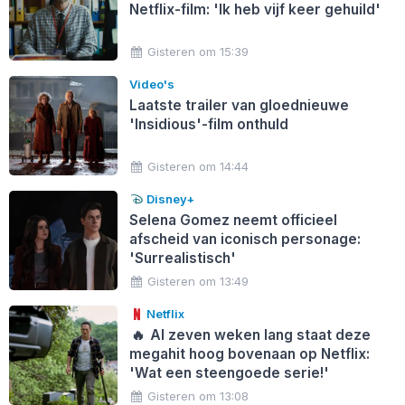
Netflix-film: 'Ik heb vijf keer gehuild'
Gisteren om 15:39
Video's
Laatste trailer van gloednieuwe
'Insidious'-film onthuld
Gisteren om 14:44
Disney+
Selena Gomez neemt officieel
afscheid van iconisch personage:
'Surrealistisch'
Gisteren om 13:49
Netflix
🔥
Al zeven weken lang staat deze
megahit hoog bovenaan op Netflix:
'Wat een steengoede serie!'
Gisteren om 13:08