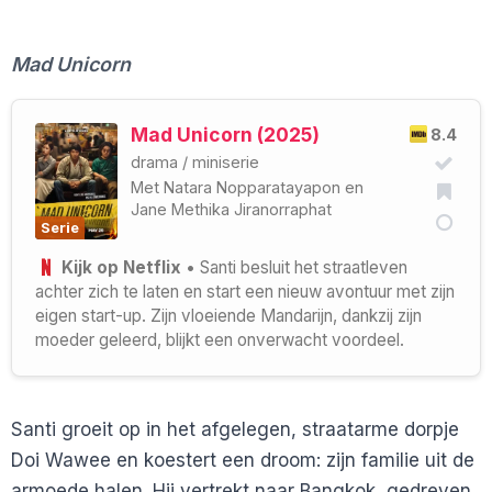
Mad Unicorn
Mad Unicorn (2025)
8.4
drama
/
miniserie
Met
Natara Nopparatayapon
en
Jane Methika Jiranorraphat
Serie
Kijk op Netflix
• Santi besluit het straatleven
achter zich te laten en start een nieuw avontuur met zijn
eigen start-up. Zijn vloeiende Mandarijn, dankzij zijn
moeder geleerd, blijkt een onverwacht voordeel.
Santi groeit op in het afgelegen, straatarme dorpje
Doi Wawee en koestert een droom: zijn familie uit de
armoede halen. Hij vertrekt naar Bangkok, gedreven