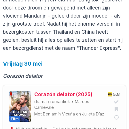
door deze droom en gewapend met alleen zijn
vloeiend Mandarijn - geleerd door zijn moeder - als
zijn grootste troef. Nadat hij het enorme verschil in
bezorgkosten tussen Thailand en China heeft
gezien, besluit hij alles op alles te zetten en start hij
een bezorgdienst met de naam "Thunder Express".
Vrijdag 30 mei
Corazón delator
Corazón delator (2025)
5.8
drama
/
romantiek
•
Marcos
Carnevale
Met
Benjamín Vicuña
en
Julieta Díaz
Film