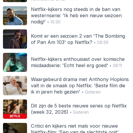
Netflix-kijkers nog steeds in de ban van
westernserie: 'Ik heb een nieuw seizoen
nodig!'
• 10:30
Komt er een seizoen 2 van 'The Bombing
of Pan Am 103' op Netflix?
• 09:39
Netflix-kijkers enthousiast over komische
misdaadserie: 'Echt heel erg goed'
• 08:11
Waargebeurd drama met Anthony Hopkins
valt in de smaak op Netflix: 'Beste film die
ik in jaren heb gezien'
• Gisteren
Dit zijn de 5 beste nieuwe series op Netflix
(week 32, 2026)
• Gisteren
Critici én kijkers niet mals voor nieuwe
Netflix-film: 'Een van de slechtste ooit'