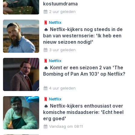
kostuumdrama
2 uur geleden
Netflix
🔥
Netflix-kijkers nog steeds in de
ban van westernserie: 'Ik heb een
nieuw seizoen nodig!'
3 uur geleden
Netflix
🔥
Komt er een seizoen 2 van 'The
Bombing of Pan Am 103' op Netflix?
4 uur geleden
Netflix
🔥
Netflix-kijkers enthousiast over
komische misdaadserie: 'Echt heel
erg goed'
Vandaag om 08:11