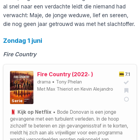
al snel naar een verdachte leidt die niemand had
verwacht: Maje, de jonge weduwe, lief en sereen,
die nog geen jaar getrouwd was met het slachtoffer.
Zondag 1 juni
Fire Country
Fire Country (2022‑ )
7.1
drama
•
Tony Phelan
Met
Max Thieriot
en
Kevin Alejandro
Serie
Kijk op Netflix
• Bode Donovan is een jonge
gevangene met een turbulent verleden. In de hoop
zichzelf te beteren en zijn gevangenisstraf in te korten,
meldt hij zich aan als vrijwilliger voor een programma
waarbij veroordeelden worden gekoppeld aan