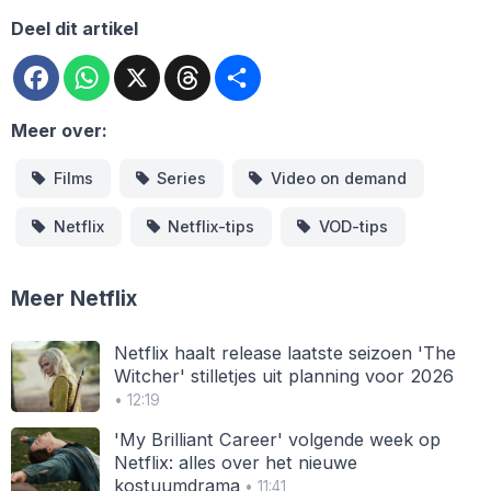
Deel dit artikel
Facebook
WhatsApp
X
Threads
Deel
Meer over:
Films
Series
Video on demand
Netflix
Netflix-tips
VOD-tips
Meer Netflix
Netflix haalt release laatste seizoen 'The
Witcher' stilletjes uit planning voor 2026
• 12:19
'My Brilliant Career' volgende week op
Netflix: alles over het nieuwe
kostuumdrama
• 11:41