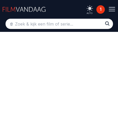
1
AUTO