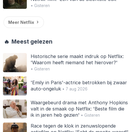
• Gisteren
Meer Netflix
🔥
Meest gelezen
Historische serie maakt indruk op Netflix:
'Waarom heeft niemand het hierover?'
• Gisteren
'Emily in Paris'-actrice betrokken bij zwaar
auto-ongeluk
• 7 aug 2026
Waargebeurd drama met Anthony Hopkins
valt in de smaak op Netflix: 'Beste film die
ik in jaren heb gezien'
• Gisteren
Race tegen de klok in zenuwslopende
actiefilm op Netflix: 'Echt de moeite waard!'