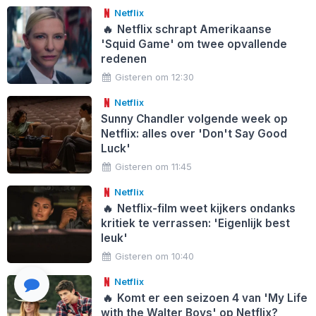
Netflix
🔥
Netflix schrapt Amerikaanse
'Squid Game' om twee opvallende
redenen
Gisteren om 12:30
Netflix
Sunny Chandler volgende week op
Netflix: alles over 'Don't Say Good
Luck'
Gisteren om 11:45
Netflix
🔥
Netflix-film weet kijkers ondanks
kritiek te verrassen: 'Eigenlijk best
leuk'
Gisteren om 10:40
Netflix
🔥
Komt er een seizoen 4 van 'My Life
with the Walter Boys' op Netflix?