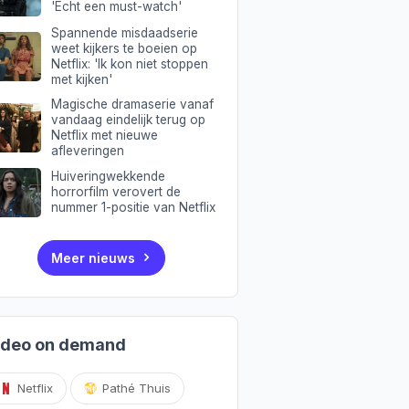
'Echt een must-watch'
Spannende misdaadserie
weet kijkers te boeien op
Netflix: 'Ik kon niet stoppen
met kijken'
Magische dramaserie vanaf
vandaag eindelijk terug op
Netflix met nieuwe
afleveringen
Huiveringwekkende
horrorfilm verovert de
nummer 1-positie van Netflix
Meer nieuws
ideo on demand
Netflix
Pathé Thuis