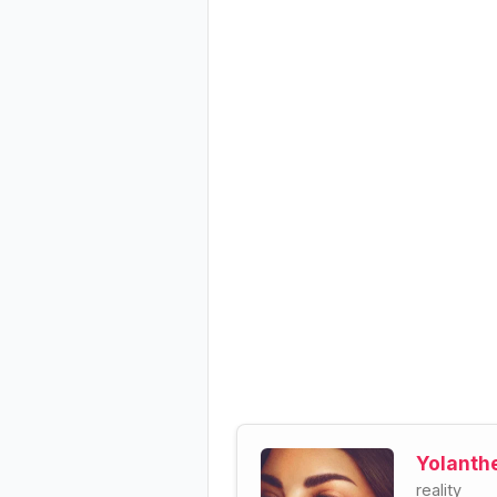
Yolanthe
reality