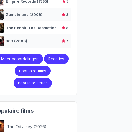
Empire Records (1995)
5
Zombieland (2009)
8
The Hobbit: The Desolation of Smaug (2013)
8
300 (2006)
7
Meer beoordelingen
Reacties
Populaire films
Populaire series
pulaire films
The Odyssey (2026)