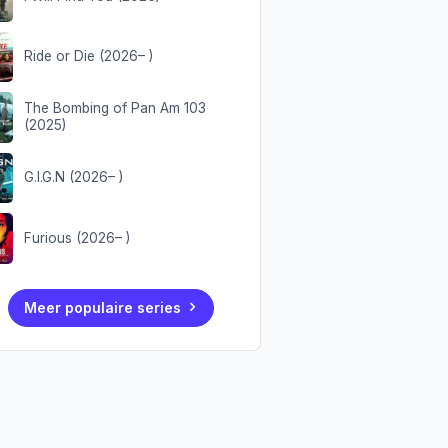
Ride or Die (2026– )
The Bombing of Pan Am 103
(2025)
G.I.G.N (2026– )
Furious (2026– )
Meer populaire series