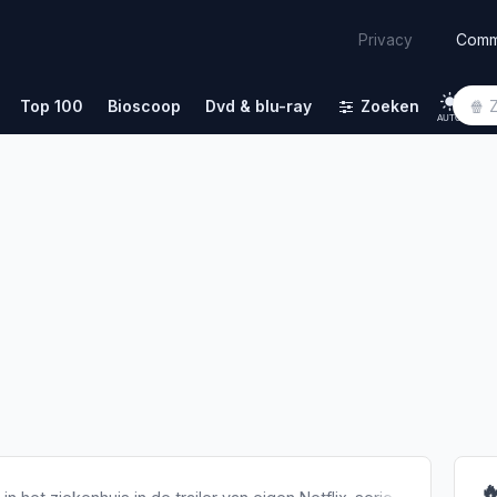
Comm
Privacy
Top 100
Bioscoop
Dvd & blu-ray
Zoeken
AUTO
