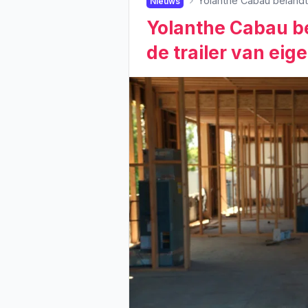
Yolanthe Cabau belandt i
Nieuws
Yolanthe Cabau be
de trailer van eige