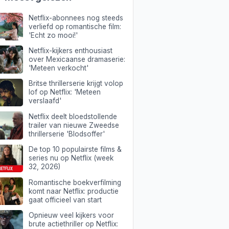
Netflix-abonnees nog steeds
verliefd op romantische film:
'Echt zo mooi!'
Netflix-kijkers enthousiast
over Mexicaanse dramaserie:
'Meteen verkocht'
Britse thrillerserie krijgt volop
lof op Netflix: 'Meteen
verslaafd'
Netflix deelt bloedstollende
trailer van nieuwe Zweedse
thrillerserie 'Blodsoffer'
De top 10 populairste films &
series nu op Netflix (week
32, 2026)
Romantische boekverfilming
komt naar Netflix: productie
gaat officieel van start
Opnieuw veel kijkers voor
brute actiethriller op Netflix: