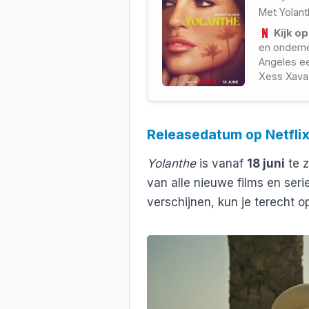
Met
Yolan
Kijk op
en onderne
Angeles ee
Xess Xava
Releasedatum op Netfli
Yolanthe
is vanaf
18 juni
te z
van alle nieuwe films en seri
verschijnen, kun je terecht 