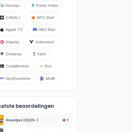
Disney+
Prime Video
CANAL+
NPO Start
Apple TV
HBO Max
Viaplay
Videoland
Cinetree
Film1
CineMember
Picl
SkyShowtime
MUBI
aatste beoordelingen
Haantjes (2025– )
1