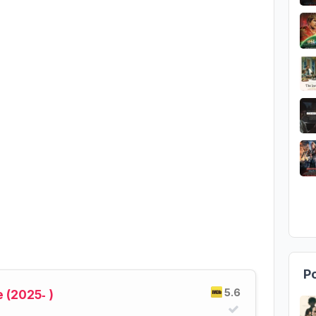
Po
5.6
 (2025‑ )