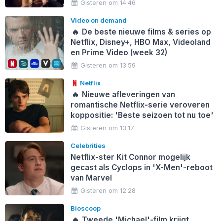
Gisteren om 14:46
Video on demand
🔥
De beste nieuwe films & series op
Netflix, Disney+, HBO Max, Videoland
en Prime Video (week 32)
Gisteren om 13:59
Netflix
🔥
Nieuwe afleveringen van
romantische Netflix-serie veroveren
koppositie: 'Beste seizoen tot nu toe'
Gisteren om 13:17
Celebrities
Netflix-ster Kit Connor mogelijk
gecast als Cyclops in 'X-Men'-reboot
van Marvel
Gisteren om 12:28
Bioscoop
🔥
Tweede 'Michael'-film krijgt