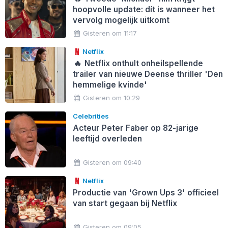
hoopvolle update: dít is wanneer het
vervolg mogelijk uitkomt
Gisteren om 11:17
Netflix
🔥
Netflix onthult onheilspellende
trailer van nieuwe Deense thriller 'Den
hemmelige kvinde'
Gisteren om 10:29
Celebrities
Acteur Peter Faber op 82-jarige
leeftijd overleden
Gisteren om 09:40
Netflix
Productie van 'Grown Ups 3' officieel
van start gegaan bij Netflix
Gisteren om 09:05