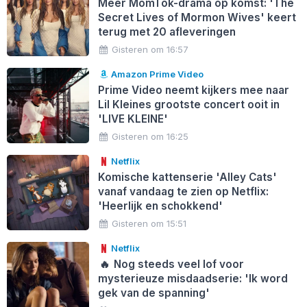
Meer MomTok-drama op komst: 'The
Secret Lives of Mormon Wives' keert
terug met 20 afleveringen
Gisteren om 16:57
Amazon Prime Video
Prime Video neemt kijkers mee naar
Lil Kleines grootste concert ooit in
'LIVE KLEINE'
Gisteren om 16:25
Netflix
Komische kattenserie 'Alley Cats'
vanaf vandaag te zien op Netflix:
'Heerlijk en schokkend'
Gisteren om 15:51
Netflix
🔥
Nog steeds veel lof voor
mysterieuze misdaadserie: 'Ik word
gek van de spanning'