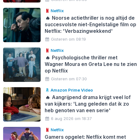
Netflix
🔥
Noorse actiethriller is nog altijd de
succesvolste niet-Engelstalige film op
Netflix: 'Verbazingwekkend'
Gisteren om 08:19
Netflix
🔥
Psychologische thriller met
Wagner Moura en Greta Lee nu te zien
op Netflix
Gisteren om 07:30
Amazon Prime Video
🔥
Aangrijpend drama krijgt veel lof
van kijkers: 'Lang geleden dat ik zo
heb genoten van een serie'
6 aug 2026 om 18:37
Netflix
Gamers opgelet: Netflix komt met