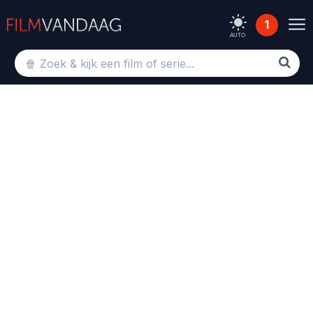
1
AUTO