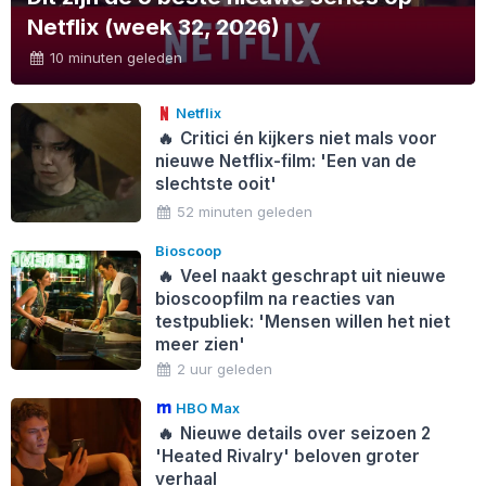
Netflix (week 32, 2026)
10 minuten geleden
Netflix
🔥
Critici én kijkers niet mals voor
nieuwe Netflix-film: 'Een van de
slechtste ooit'
52 minuten geleden
Bioscoop
🔥
Veel naakt geschrapt uit nieuwe
bioscoopfilm na reacties van
testpubliek: 'Mensen willen het niet
meer zien'
2 uur geleden
HBO Max
🔥
Nieuwe details over seizoen 2
'Heated Rivalry' beloven groter
verhaal