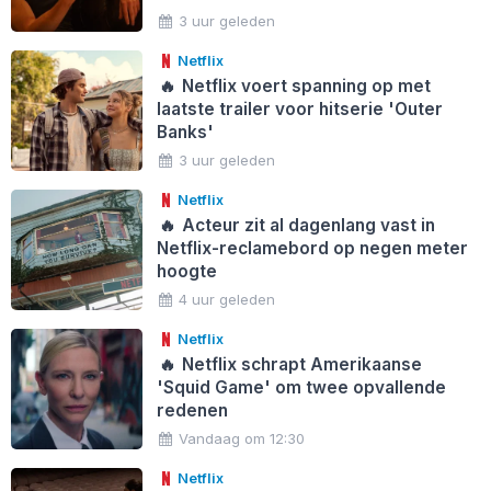
3 uur geleden
Netflix
🔥
Netflix voert spanning op met
laatste trailer voor hitserie 'Outer
Banks'
3 uur geleden
Netflix
🔥
Acteur zit al dagenlang vast in
Netflix-reclamebord op negen meter
hoogte
4 uur geleden
Netflix
🔥
Netflix schrapt Amerikaanse
'Squid Game' om twee opvallende
redenen
Vandaag om 12:30
Netflix