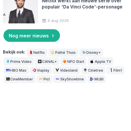
Netflix werkt aan nieuwe serie over
populair 'Da Vinci Code'-personage
6 aug 2026
Nog meer nieuws
Bekijk ook:
Netflix
Pathé Thuis
Disney+
Prime Video
CANAL+
NPO Start
Apple TV
HBO Max
Viaplay
Videoland
Cinetree
Film1
CineMember
Picl
SkyShowtime
MUBI