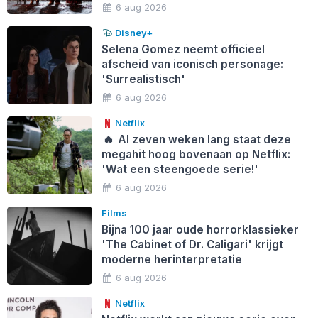
6 aug 2026
Disney+
Selena Gomez neemt officieel
afscheid van iconisch personage:
'Surrealistisch'
6 aug 2026
Netflix
🔥
Al zeven weken lang staat deze
megahit hoog bovenaan op Netflix:
'Wat een steengoede serie!'
6 aug 2026
Films
Bijna 100 jaar oude horrorklassieker
'The Cabinet of Dr. Caligari' krijgt
moderne herinterpretatie
6 aug 2026
Netflix