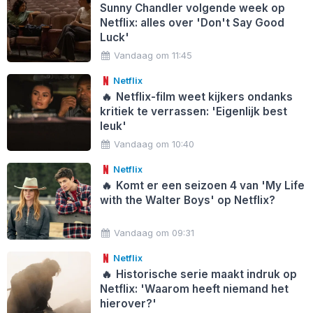
Sunny Chandler volgende week op
Netflix: alles over 'Don't Say Good
Luck'
Vandaag om 11:45
Netflix
🔥
Netflix-film weet kijkers ondanks
kritiek te verrassen: 'Eigenlijk best
leuk'
Vandaag om 10:40
Netflix
🔥
Komt er een seizoen 4 van 'My Life
with the Walter Boys' op Netflix?
Vandaag om 09:31
Netflix
🔥
Historische serie maakt indruk op
Netflix: 'Waarom heeft niemand het
hierover?'