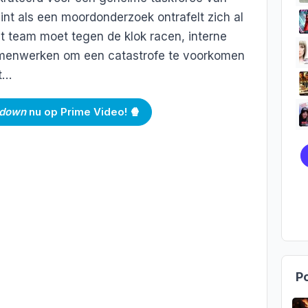
nt als een moordonderzoek ontrafelt zich al
 Het team moet tegen de klok racen, interne
amenwerken om een catastrofe te voorkomen
gt…
tdown
nu op Prime Video! 🍿
Po