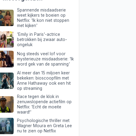
Spannende misdaadserie
weet kijkers te boeien op
Netflix: 'Ik kon niet stoppen
met kijken'
'Emily in Paris'-actrice
betrokken bij zwaar auto-
ongeluk
Nog steeds veel lof voor
mysterieuze misdaadserie: 'Ik
word gek van de spanning'
Al meer dan 15 miljoen keer
bekeken: bioscoopfilm met
Anne Hathaway ook een hit
op streaming
Race tegen de klok in
zenuwslopende actiefilm op
Netflix: 'Echt de moeite
waard!'
Psychologische thriller met
Wagner Moura en Greta Lee
nu te zien op Netflix