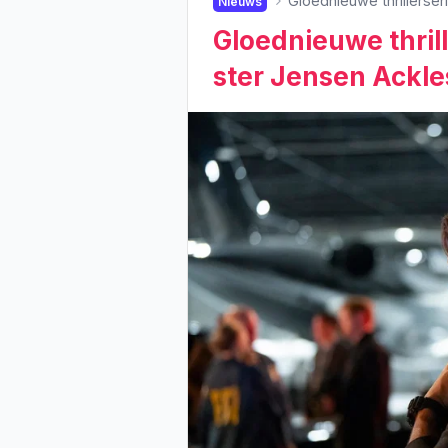
Gloednieuwe thrillerser
Nieuws
Gloednieuwe thril
ster Jensen Ackle