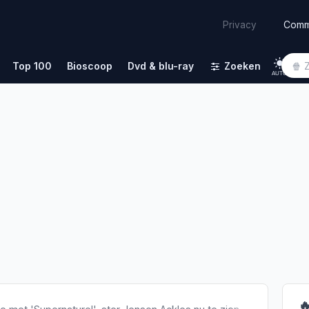
Comm
Privacy
Top 100
Bioscoop
Dvd & blu-ray
Zoeken
AUTO
