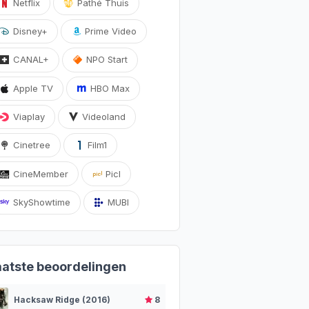
Netflix
Pathé Thuis
Disney+
Prime Video
CANAL+
NPO Start
Apple TV
HBO Max
Viaplay
Videoland
Cinetree
Film1
CineMember
Picl
SkyShowtime
MUBI
aatste beoordelingen
Hacksaw Ridge (2016)
8