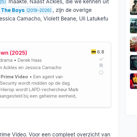
maakte. Naast Ackles, die we kennen uit
25)
The Boys
, zijn de overige
(2019–2026)
Jessica Camacho, Violett Beane, Uli Latukefu
6.8
wn (2025)
drama
•
Derek Haas
n Ackles
en
Jessica Camacho
 Prime Video
• Een agent van
Security wordt midden op de dag
 Hierop wordt LAPD-rechercheur Mark
angesteld bij een geheime eenheid,
 undercoveragenten van diverse
dhavingsdiensten, om de zaak te
en.
Prime Video. Voor een compleet overzicht van