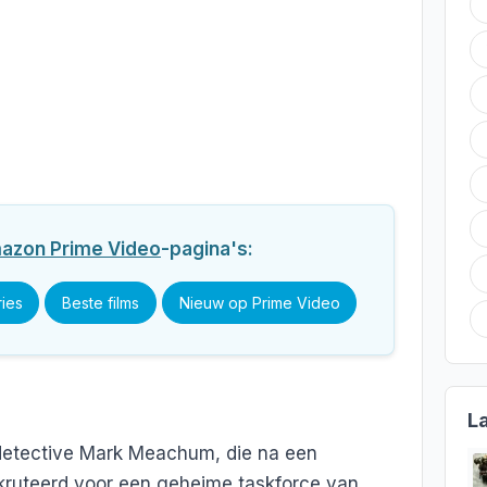
azon Prime Video
-pagina's:
ries
Beste films
Nieuw op Prime Video
L
detective Mark Meachum, die na een
ruteerd voor een geheime taskforce van