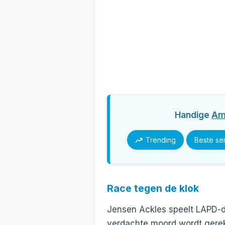
Handige
Am
Trending
Beste se
Race tegen de klok
Jensen Ackles speelt LAPD-
verdachte moord wordt gerek