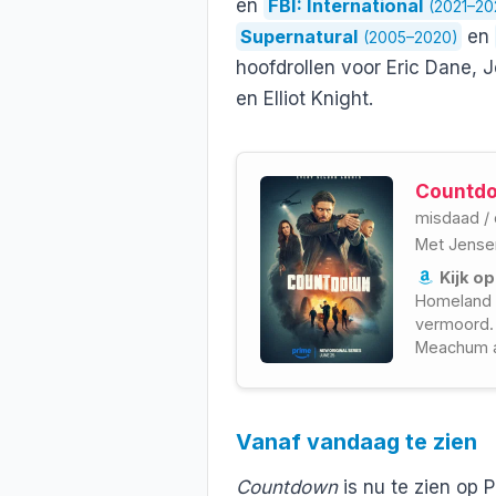
en
FBI: International
(2021–20
Supernatural
en
(2005–2020)
hoofdrollen voor Eric Dane, 
en Elliot Knight.
Countdo
misdaad
/
Met
Jense
Kijk op
Homeland 
vermoord.
Meachum a
samen met
rechtshan
onderzoek
Vanaf vandaag te zien
Countdown
is nu te zien op 