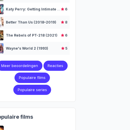
Katy Perry: Getting Intimate (2014)
6
Better Than Us (2018–2019)
8
The Rebels of PT-218 (2021)
6
Wayne's World 2 (1993)
5
Meer beoordelingen
Reacties
Populaire films
Populaire series
pulaire films