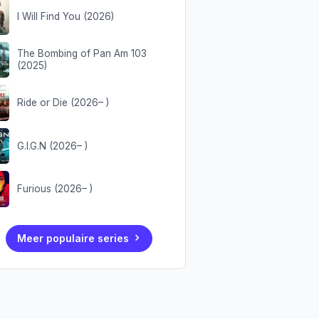
I Will Find You (2026)
The Bombing of Pan Am 103
(2025)
Ride or Die (2026– )
G.I.G.N (2026– )
Furious (2026– )
Meer populaire series