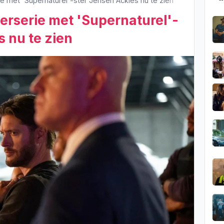
ie met 'Supernaturel'-ster Jensen Ackles nu te zien
lerserie met 'Supernaturel'-
s nu te zien