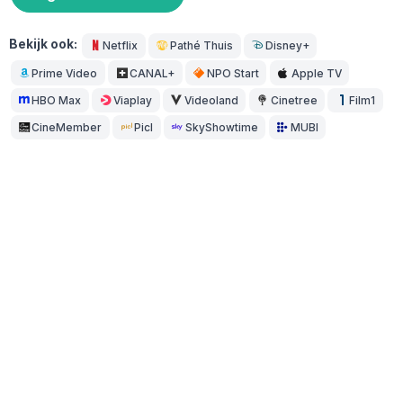
Bekijk ook:
Netflix
Pathé Thuis
Disney+
Prime Video
CANAL+
NPO Start
Apple TV
HBO Max
Viaplay
Videoland
Cinetree
Film1
CineMember
Picl
SkyShowtime
MUBI