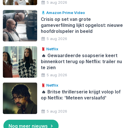
5 aug 2026
Amazon Prime Video
Crisis op set van grote
gameverfilming lijkt opgelost: nieuwe
hoofdrolspeler in beeld
5 aug 2026
Netflix
🔥
Gewaardeerde soapserie keert
binnenkort terug op Netflix: trailer nu
te zien
5 aug 2026
Netflix
🔥
Britse thrillerserie krijgt volop lof
op Netflix: 'Meteen verslaafd'
5 aug 2026
Nog meer nieuws