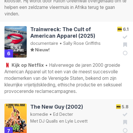
klooster. Hij wordt door Fulton Greenwall overgehaald om te
helpen een zeldzame vleermuis in Afrika terug te gaan
vinden.
Trainwreck: The Cult of
6.1
American Apparel (2025)
documentaire
•
Sally Rose Griffiths
Nieuw!
6
Kijk op Netflix
• Halverwege de jaren 2000 groeide
American Apparel uit tot een van de meest succesvolle
modemerken van de Verenigde Staten, bekend om zijn
kleurrijke vrijetijdskleding, ethische productie en seksueel
provocerende reclamecampagnes.
The New Guy (2002)
5.8
komedie
•
Ed Decter
Met
DJ Qualls
en
Lyle Lovett
7