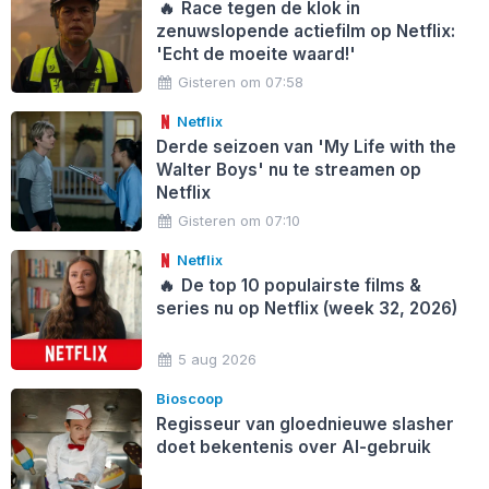
🔥
Race tegen de klok in
zenuwslopende actiefilm op Netflix:
'Echt de moeite waard!'
Gisteren om 07:58
Netflix
Derde seizoen van 'My Life with the
Walter Boys' nu te streamen op
Netflix
Gisteren om 07:10
Netflix
🔥
De top 10 populairste films &
series nu op Netflix (week 32, 2026)
5 aug 2026
Bioscoop
Regisseur van gloednieuwe slasher
doet bekentenis over AI-gebruik