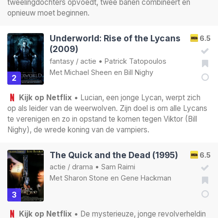
tweelingdochters opvoedt, twee banen combineert en
opnieuw moet beginnen.
Underworld: Rise of the Lycans
6.5
(2009)
fantasy
/
actie
•
Patrick Tatopoulos
Met
Michael Sheen
en
Bill Nighy
2
Kijk op Netflix
• Lucian, een jonge Lycan, werpt zich
op als leider van de weerwolven. Zijn doel is om alle Lycans
te verenigen en zo in opstand te komen tegen Viktor (Bill
Nighy), de wrede koning van de vampiers.
The Quick and the Dead (1995)
6.5
actie
/
drama
•
Sam Raimi
Met
Sharon Stone
en
Gene Hackman
3
Kijk op Netflix
• De mysterieuze, jonge revolverheldin