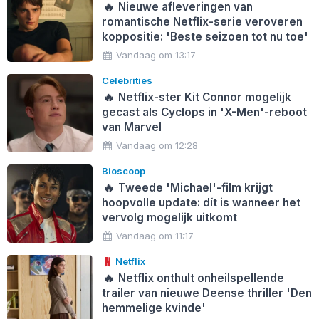
🔥
Nieuwe afleveringen van
romantische Netflix-serie veroveren
koppositie: 'Beste seizoen tot nu toe'
Vandaag om 13:17
Celebrities
🔥
Netflix-ster Kit Connor mogelijk
gecast als Cyclops in 'X-Men'-reboot
van Marvel
Vandaag om 12:28
Bioscoop
🔥
Tweede 'Michael'-film krijgt
hoopvolle update: dít is wanneer het
vervolg mogelijk uitkomt
Vandaag om 11:17
Netflix
🔥
Netflix onthult onheilspellende
trailer van nieuwe Deense thriller 'Den
hemmelige kvinde'