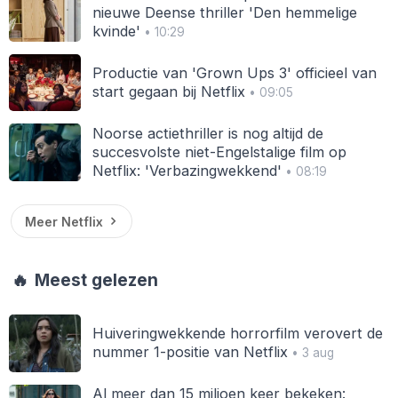
nieuwe Deense thriller 'Den hemmelige
kvinde'
• 10:29
Productie van 'Grown Ups 3' officieel van
start gegaan bij Netflix
• 09:05
Noorse actiethriller is nog altijd de
succesvolste niet-Engelstalige film op
Netflix: 'Verbazingwekkend'
• 08:19
Meer Netflix
🔥
Meest gelezen
Huiveringwekkende horrorfilm verovert de
nummer 1-positie van Netflix
• 3 aug
Al meer dan 15 miljoen keer bekeken: