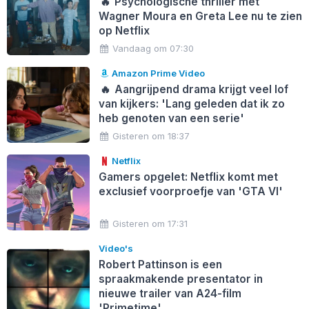
🔥
Psychologische thriller met
Wagner Moura en Greta Lee nu te zien
op Netflix
Vandaag om 07:30
Amazon Prime Video
🔥
Aangrijpend drama krijgt veel lof
van kijkers: 'Lang geleden dat ik zo
heb genoten van een serie'
Gisteren om 18:37
Netflix
Gamers opgelet: Netflix komt met
exclusief voorproefje van 'GTA VI'
Gisteren om 17:31
Video's
Robert Pattinson is een
spraakmakende presentator in
nieuwe trailer van A24-film
'Primetime'