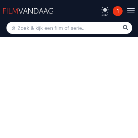
1
AUTO