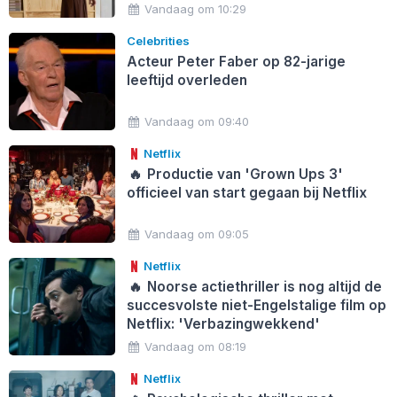
Vandaag om 10:29
Celebrities
Acteur Peter Faber op 82-jarige
leeftijd overleden
Vandaag om 09:40
Netflix
🔥
Productie van 'Grown Ups 3'
officieel van start gegaan bij Netflix
Vandaag om 09:05
Netflix
🔥
Noorse actiethriller is nog altijd de
succesvolste niet-Engelstalige film op
Netflix: 'Verbazingwekkend'
Vandaag om 08:19
Netflix