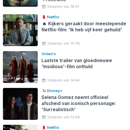
Gisteren om 16:31
Netflix
🔥
Kijkers geraakt door meeslepende
Netflix-film: 'Ik heb vijf keer gehuild'
Gisteren om 15:39
Video's
Laatste trailer van gloednieuwe
'Insidious'-film onthuld
Gisteren om 14:44
Disney+
Selena Gomez neemt officieel
afscheid van iconisch personage:
'Surrealistisch'
Gisteren om 13:49
Netflix