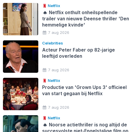
Netflix
🔥
Netflix onthult onheilspellende
trailer van nieuwe Deense thriller 'Den
hemmelige kvinde'
7 aug 2026
Celebrities
Acteur Peter Faber op 82-jarige
leeftijd overleden
7 aug 2026
Netflix
Productie van 'Grown Ups 3' officieel
van start gegaan bij Netflix
7 aug 2026
Netflix
🔥
Noorse actiethriller is nog altijd de
succesvolste niet-Engelstalige film op