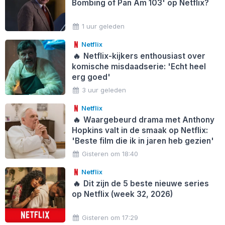
Bombing of Pan Am 103' op Netflix?
1 uur geleden
Netflix
🔥
Netflix-kijkers enthousiast over
komische misdaadserie: 'Echt heel
erg goed'
3 uur geleden
Netflix
🔥
Waargebeurd drama met Anthony
Hopkins valt in de smaak op Netflix:
'Beste film die ik in jaren heb gezien'
Gisteren om 18:40
Netflix
🔥
Dit zijn de 5 beste nieuwe series
op Netflix (week 32, 2026)
Gisteren om 17:29