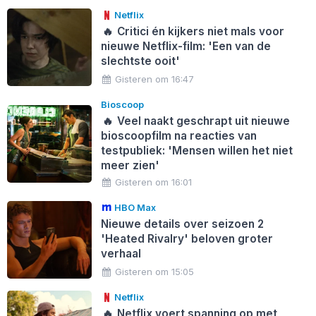
Netflix
🔥
Critici én kijkers niet mals voor
nieuwe Netflix-film: 'Een van de
slechtste ooit'
Gisteren om 16:47
Bioscoop
🔥
Veel naakt geschrapt uit nieuwe
bioscoopfilm na reacties van
testpubliek: 'Mensen willen het niet
meer zien'
Gisteren om 16:01
HBO Max
Nieuwe details over seizoen 2
'Heated Rivalry' beloven groter
verhaal
Gisteren om 15:05
Netflix
🔥
Netflix voert spanning op met