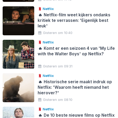
Netflix
🔥
Netflix-film weet kijkers ondanks
kritiek te verrassen: 'Eigenlijk best
leuk'
Gisteren om 10:40
Netflix
🔥
Komt er een seizoen 4 van 'My Life
with the Walter Boys' op Netflix?
Gisteren om 09:31
Netflix
🔥
Historische serie maakt indruk op
Netflix: 'Waarom heeft niemand het
hierover?'
Gisteren om 08:10
Netflix
🔥
De 10 beste nieuwe films op Netflix