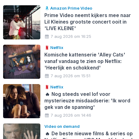
Amazon Prime Video
Prime Video neemt kijkers mee naar
Lil Kleines grootste concert ooit in
'LIVE KLEINE'
7 aug 2026 om 16:25
Netflix
Komische kattenserie 'Alley Cats'
vanaf vandaag te zien op Netflix:
'Heerlijk en schokkend'
7 aug 2026 om 15:51
Netflix
🔥
Nog steeds veel lof voor
mysterieuze misdaadserie: 'Ik word
gek van de spanning'
7 aug 2026 om 14:46
Video on demand
🔥
De beste nieuwe films & series op