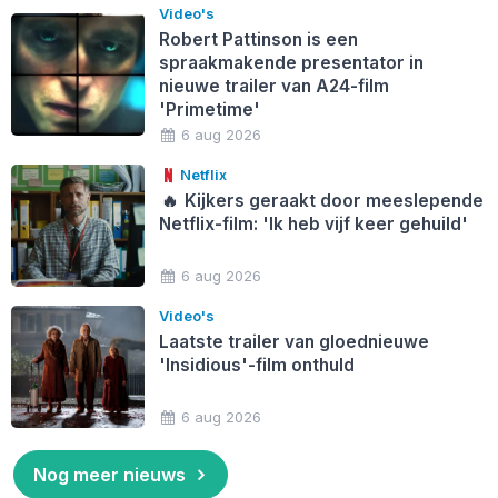
Video's
Robert Pattinson is een
spraakmakende presentator in
nieuwe trailer van A24-film
'Primetime'
6 aug 2026
Netflix
🔥
Kijkers geraakt door meeslepende
Netflix-film: 'Ik heb vijf keer gehuild'
6 aug 2026
Video's
Laatste trailer van gloednieuwe
'Insidious'-film onthuld
6 aug 2026
Nog meer nieuws