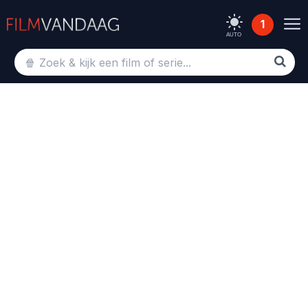
1
AUTO