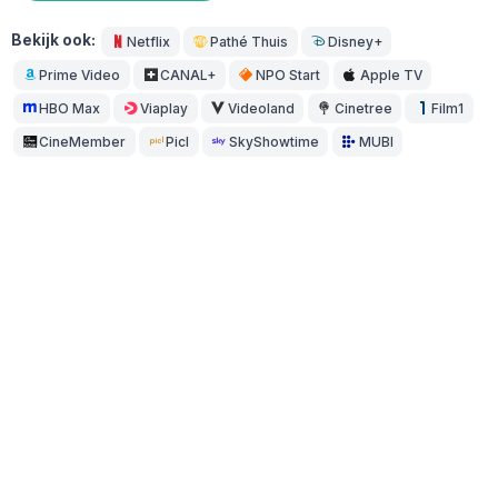
Bekijk ook:
Netflix
Pathé Thuis
Disney+
Prime Video
CANAL+
NPO Start
Apple TV
HBO Max
Viaplay
Videoland
Cinetree
Film1
CineMember
Picl
SkyShowtime
MUBI