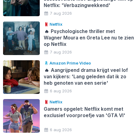
Netflix: 'Verbazingwekkend'
7 aug 2026
Netflix
🔥
Psychologische thriller met
Wagner Moura en Greta Lee nu te zien
op Netflix
7 aug 2026
Amazon Prime Video
🔥
Aangrijpend drama krijgt veel lof
van kijkers: 'Lang geleden dat ik zo
heb genoten van een serie'
6 aug 2026
Netflix
Gamers opgelet: Netflix komt met
exclusief voorproefje van 'GTA VI'
6 aug 2026