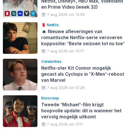
Netflix, Disney+, HBO Max, Videoland
en Prime Video (week 32)
7 aug 2026 om 13:59
Netflix
🔥
Nieuwe afleveringen van
romantische Netflix-serie veroveren
koppositie: 'Beste seizoen tot nu toe'
7 aug 2026 om 13:17
Celebrities
Netflix-ster Kit Connor mogelijk
gecast als Cyclops in 'X-Men'-reboot
van Marvel
7 aug 2026 om 12:28
Bioscoop
Tweede 'Michael'-film krijgt
hoopvolle update: dít is wanneer het
vervolg mogelijk uitkomt
7 aug 2026 om 11:17