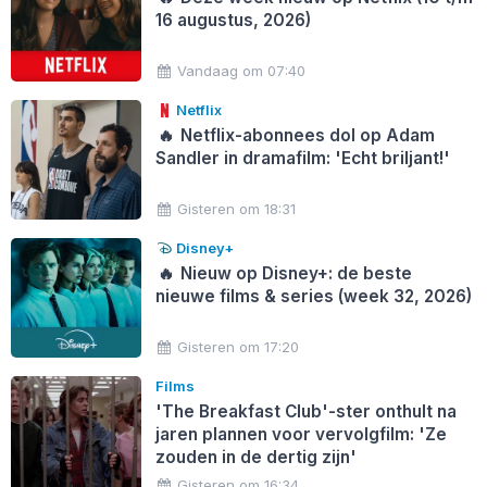
16 augustus, 2026)
Vandaag om 07:40
Netflix
🔥
Netflix-abonnees dol op Adam
Sandler in dramafilm: 'Echt briljant!'
Gisteren om 18:31
Disney+
🔥
Nieuw op Disney+: de beste
nieuwe films & series (week 32, 2026)
Gisteren om 17:20
Films
'The Breakfast Club'-ster onthult na
jaren plannen voor vervolgfilm: 'Ze
zouden in de dertig zijn'
Gisteren om 16:34