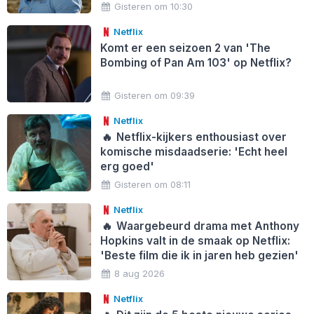
Gisteren om 10:30
Netflix
Komt er een seizoen 2 van 'The
Bombing of Pan Am 103' op Netflix?
Gisteren om 09:39
Netflix
🔥
Netflix-kijkers enthousiast over
komische misdaadserie: 'Echt heel
erg goed'
Gisteren om 08:11
Netflix
🔥
Waargebeurd drama met Anthony
Hopkins valt in de smaak op Netflix:
'Beste film die ik in jaren heb gezien'
8 aug 2026
Netflix