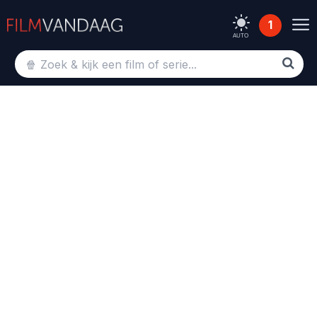
1
AUTO