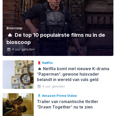
Bioscoop
🔥
De top 10 populairste films nu in de
bioscoop
4 uur geleden
Netflix
🔥
Netflix komt met nieuwe K-drama
'Paperman': gewone huisvader
belandt in wereld van vals geld
4 uur geleden
Amazon Prime Video
Trailer van romantische thriller
'Drawn Together' nu te zien