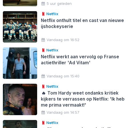
5 uur geleden
Netflix
Netflix onthult titel en cast van nieuwe
ijshockeyserie
Vandaag om 16:52
Netflix
Netflix werkt aan vervolg op Franse
actiethriller 'Ad Vitam'
Vandaag om 15:40
Netflix
🔥
Tom Hardy weet ondanks kritiek
kijkers te verrassen op Netflix: 'Ik heb
me prima vermaakt!'
Vandaag om 14:57
Netflix