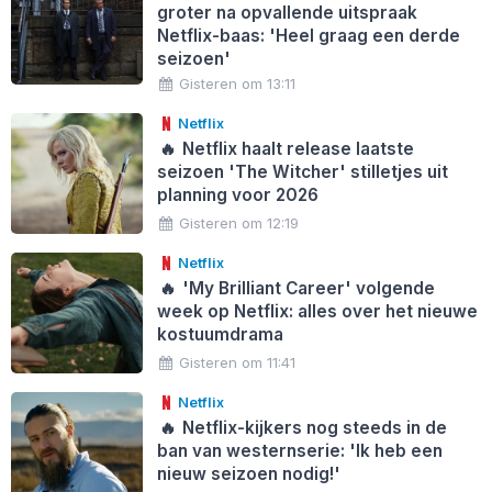
groter na opvallende uitspraak
Netflix-baas: 'Heel graag een derde
seizoen'
Gisteren om 13:11
Netflix
🔥
Netflix haalt release laatste
seizoen 'The Witcher' stilletjes uit
planning voor 2026
Gisteren om 12:19
Netflix
🔥
'My Brilliant Career' volgende
week op Netflix: alles over het nieuwe
kostuumdrama
Gisteren om 11:41
Netflix
🔥
Netflix-kijkers nog steeds in de
ban van westernserie: 'Ik heb een
nieuw seizoen nodig!'