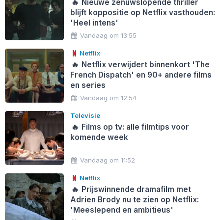
🔥
Nieuwe zenuwslopende thriller
blijft koppositie op Netflix vasthouden:
'Heel intens'
Vandaag om 13:55
Netflix
🔥
Netflix verwijdert binnenkort 'The
French Dispatch' en 90+ andere films
en series
Vandaag om 12:54
Televisie
🔥
Films op tv: alle filmtips voor
komende week
Vandaag om 11:52
Netflix
🔥
Prijswinnende dramafilm met
Adrien Brody nu te zien op Netflix:
'Meeslepend en ambitieus'