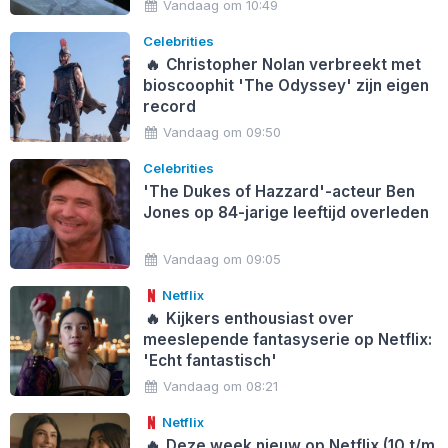
Vandaag om 10:49
Celebrities
🔥
Christopher Nolan verbreekt met
bioscoophit 'The Odyssey' zijn eigen
record
Vandaag om 09:50
Celebrities
'The Dukes of Hazzard'-acteur Ben
Jones op 84-jarige leeftijd overleden
Vandaag om 09:05
Netflix
🔥
Kijkers enthousiast over
meeslepende fantasyserie op Netflix:
'Echt fantastisch'
Vandaag om 08:21
Netflix
🔥
Deze week nieuw op Netflix (10 t/m