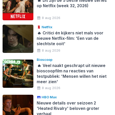
🔥
Dit zijn de 5 beste nieuwe series
op Netflix (week 32, 2026)
8 aug 2026
Netflix
🔥
Critici én kijkers niet mals voor
nieuwe Netflix-film: 'Een van de
slechtste ooit'
8 aug 2026
Bioscoop
🔥
Veel naakt geschrapt uit nieuwe
bioscoopfilm na reacties van
testpubliek: 'Mensen willen het niet
meer zien'
8 aug 2026
HBO Max
Nieuwe details over seizoen 2
'Heated Rivalry' beloven groter
verhaal