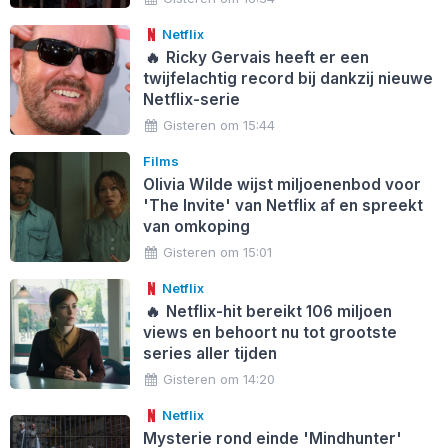
Netflix
🔥
Ricky Gervais heeft er een
twijfelachtig record bij dankzij nieuwe
Netflix-serie
Gisteren om 15:44
Films
Olivia Wilde wijst miljoenenbod voor
'The Invite' van Netflix af en spreekt
van omkoping
Gisteren om 15:01
Netflix
🔥
Netflix-hit bereikt 106 miljoen
views en behoort nu tot grootste
series aller tijden
Gisteren om 14:20
Netflix
Mysterie rond einde 'Mindhunter'