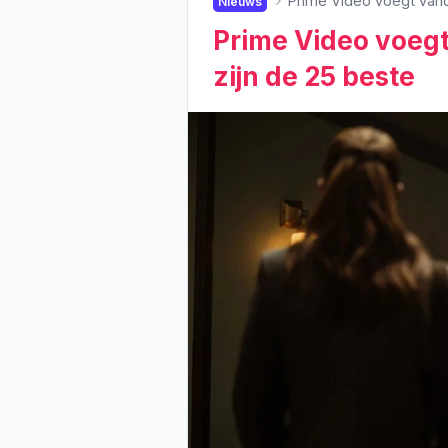
Prime Video voegt vanda
Nieuws
Prime Video voegt
zijn de 25 beste