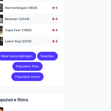
Norrtullsligan (1923)
6
Believer (2024)
6
Cape Fear (1962)
8
Labor Day (2013)
8
Meer beoordelingen
Reacties
Populaire films
Populaire series
pulaire films