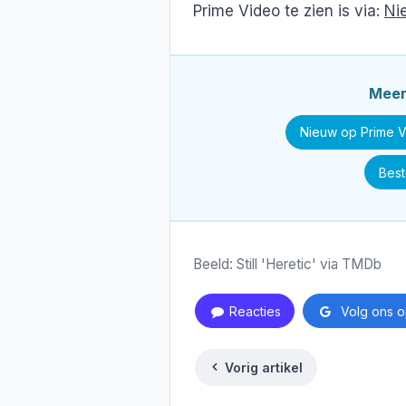
Prime Video te zien is via:
Ni
Mee
Nieuw op Prime 
Best
Beeld: Still 'Heretic' via TMDb
Reacties
Volg ons o
Vorig artikel