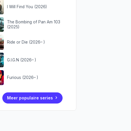
I Will Find You (2026)
The Bombing of Pan Am 103
(2025)
Ride or Die (2026– )
G.I.G.N (2026– )
Furious (2026– )
Meer populaire series