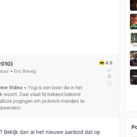
4.6
2010)
tuur
•
Eric Brevig
rime Video
• Yogi is een beer die in het
k woont. Daar staat hij bekend bekend
talloze pogingen om picknick-mandjes te
mpeerders.
Po
n? Bekijk dan al het nieuwe aanbod dat op