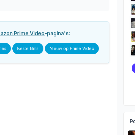
azon Prime Video
-pagina's:
ries
Beste films
Nieuw op Prime Video
Po