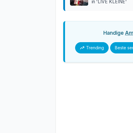
in 'LIVE KLEINE'
Handige
Am
Trending
Beste se