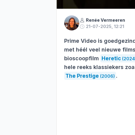
Renée Vermeeren
21-07-2025, 12:21
Prime Video is goedgezin
met héél veel nieuwe films,
bioscoopfilm
Heretic
(2024
hele reeks klassiekers zo
The Prestige
.
(2006)