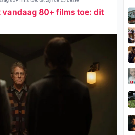
ag 80+ films toe: dit zijn de 25 beste
 vandaag 80+ films toe: dit