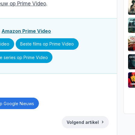
euw op Prime Video
.
r
Amazon Prime Video
Video
Beste films op Prime Video
e series op Prime Video
p Google Nieuws
Volgend artikel