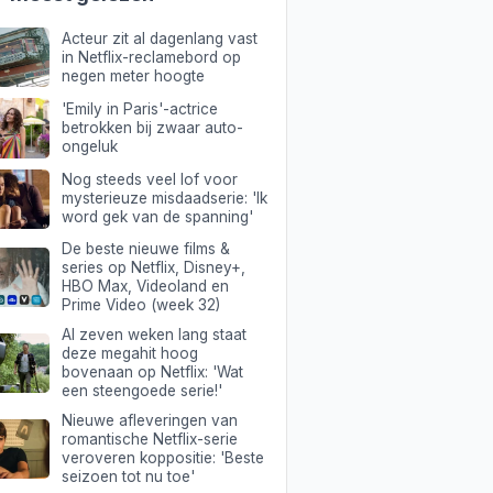
Acteur zit al dagenlang vast
in Netflix-reclamebord op
negen meter hoogte
'Emily in Paris'-actrice
betrokken bij zwaar auto-
ongeluk
Nog steeds veel lof voor
mysterieuze misdaadserie: 'Ik
word gek van de spanning'
De beste nieuwe films &
series op Netflix, Disney+,
HBO Max, Videoland en
Prime Video (week 32)
Al zeven weken lang staat
deze megahit hoog
bovenaan op Netflix: 'Wat
een steengoede serie!'
Nieuwe afleveringen van
romantische Netflix-serie
veroveren koppositie: 'Beste
seizoen tot nu toe'