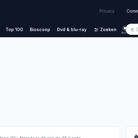
Comm
Privacy
Top 100
Bioscoop
Dvd & blu-ray
Zoeken
AUTO
