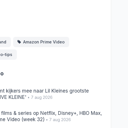
ds
Deel
and
Amazon Prime Video
o-tips
eo
t kijkers mee naar Lil Kleines grootste
LIVE KLEINE'
• 7 aug 2026
films & series op Netflix, Disney+, HBO Max,
ime Video (week 32)
• 7 aug 2026