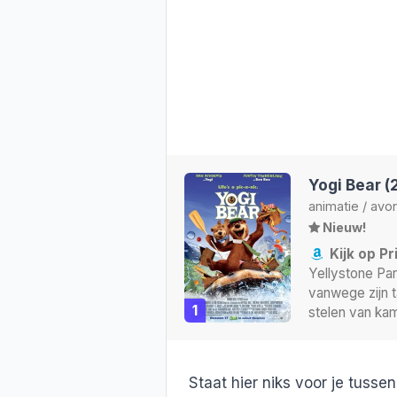
Yogi Bear (
animatie
/
avon
Nieuw!
Kijk op P
Yellystone Par
vanwege zijn 
1
stelen van ka
Staat hier niks voor je tusse