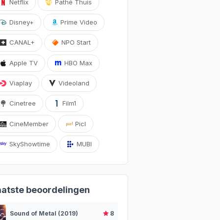
Netflix
Pathé Thuis
Disney+
Prime Video
CANAL+
NPO Start
Apple TV
HBO Max
Viaplay
Videoland
Cinetree
Film1
CineMember
Picl
SkyShowtime
MUBI
aatste beoordelingen
Sound of Metal (2019)
8