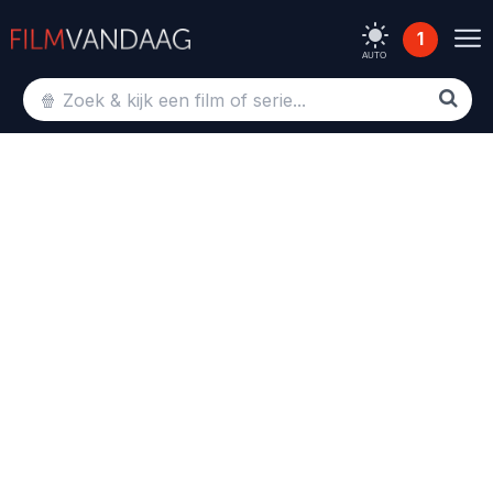
1
AUTO