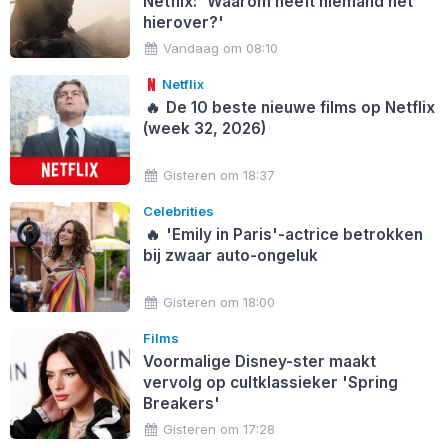
Netflix: 'Waarom heeft niemand het
hierover?'
Vandaag om 08:10
Netflix
🔥
De 10 beste nieuwe films op Netflix
(week 32, 2026)
Gisteren om 18:37
Celebrities
🔥
'Emily in Paris'-actrice betrokken
bij zwaar auto-ongeluk
Gisteren om 18:00
Films
Voormalige Disney-ster maakt
vervolg op cultklassieker 'Spring
Breakers'
Gisteren om 17:28