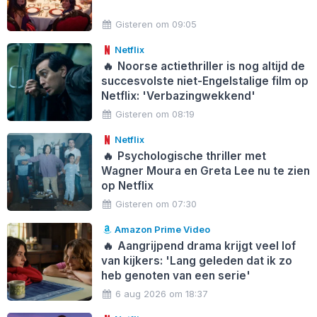
Gisteren om 09:05
Netflix
🔥
Noorse actiethriller is nog altijd de
succesvolste niet-Engelstalige film op
Netflix: 'Verbazingwekkend'
Gisteren om 08:19
Netflix
🔥
Psychologische thriller met
Wagner Moura en Greta Lee nu te zien
op Netflix
Gisteren om 07:30
Amazon Prime Video
🔥
Aangrijpend drama krijgt veel lof
van kijkers: 'Lang geleden dat ik zo
heb genoten van een serie'
6 aug 2026 om 18:37