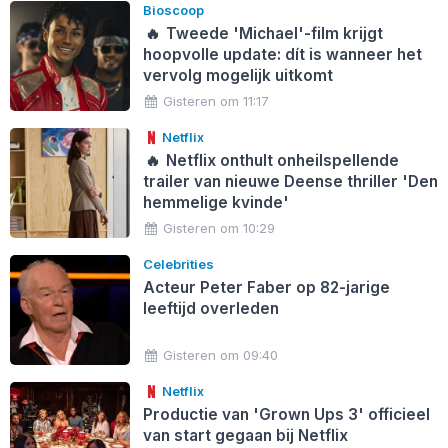
Bioscoop
🔥
Tweede 'Michael'-film krijgt
hoopvolle update: dít is wanneer het
vervolg mogelijk uitkomt
Gisteren om 11:17
Netflix
🔥
Netflix onthult onheilspellende
trailer van nieuwe Deense thriller 'Den
hemmelige kvinde'
Gisteren om 10:29
Celebrities
Acteur Peter Faber op 82-jarige
leeftijd overleden
Gisteren om 09:40
Netflix
Productie van 'Grown Ups 3' officieel
van start gegaan bij Netflix