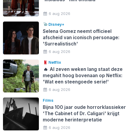
6 aug 2026
Disney+
Selena Gomez neemt officieel
afscheid van iconisch personage:
'Surrealistisch'
6 aug 2026
Netflix
🔥
Al zeven weken lang staat deze
megahit hoog bovenaan op Netflix:
'Wat een steengoede serie!'
6 aug 2026
Films
Bijna 100 jaar oude horrorklassieker
'The Cabinet of Dr. Caligari' krijgt
moderne herinterpretatie
6 aug 2026