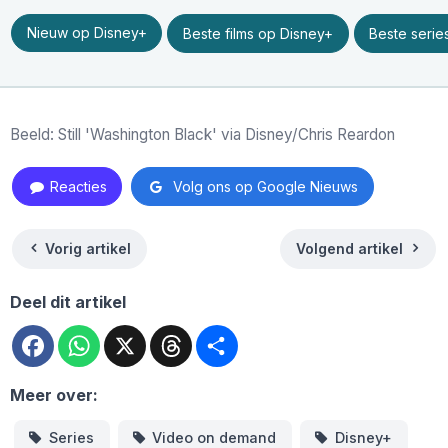
Nieuw op Disney+
Beste films op Disney+
Beste serie
Beeld: Still 'Washington Black' via Disney/Chris Reardon
Reacties
Volg ons op Google Nieuws
Vorig artikel
Volgend artikel
Deel dit artikel
Facebook
WhatsApp
X
Threads
Deel
Meer over:
Series
Video on demand
Disney+