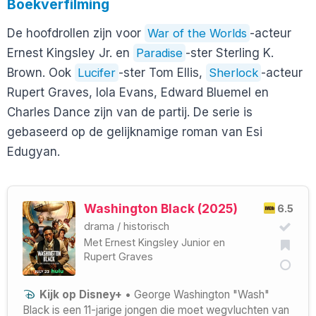
Boekverfilming
De hoofdrollen zijn voor
War of the Worlds
-acteur
Ernest Kingsley Jr. en
Paradise
-ster Sterling K.
Brown. Ook
Lucifer
-ster Tom Ellis,
Sherlock
-acteur
Rupert Graves, Iola Evans, Edward Bluemel en
Charles Dance zijn van de partij. De serie is
gebaseerd op de gelijknamige roman van Esi
Edugyan.
Washington Black (2025)
6.5
drama
/
historisch
Met
Ernest Kingsley Junior
en
Rupert Graves
Kijk op Disney+
• George Washington "Wash"
Black is een 11-jarige jongen die moet wegvluchten van