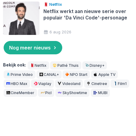
Netflix
Netflix werkt aan nieuwe serie over
populair 'Da Vinci Code'-personage
6 aug 2026
Nog meer nieuws
Bekijk ook:
Netflix
Pathé Thuis
Disney+
Prime Video
CANAL+
NPO Start
Apple TV
HBO Max
Viaplay
Videoland
Cinetree
Film1
CineMember
Picl
SkyShowtime
MUBI