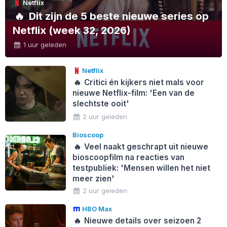
Netflix
🔥
Dit zijn de 5 beste nieuwe series op
Netflix (week 32, 2026)
1 uur geleden
Netflix
🔥
Critici én kijkers niet mals voor
nieuwe Netflix-film: 'Een van de
slechtste ooit'
2 uur geleden
Bioscoop
🔥
Veel naakt geschrapt uit nieuwe
bioscoopfilm na reacties van
testpubliek: 'Mensen willen het niet
meer zien'
2 uur geleden
HBO Max
🔥
Nieuwe details over seizoen 2