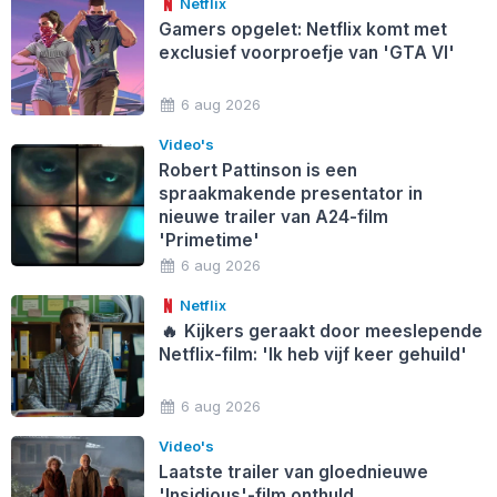
Netflix
Gamers opgelet: Netflix komt met
exclusief voorproefje van 'GTA VI'
6 aug 2026
Video's
Robert Pattinson is een
spraakmakende presentator in
nieuwe trailer van A24-film
'Primetime'
6 aug 2026
Netflix
🔥
Kijkers geraakt door meeslepende
Netflix-film: 'Ik heb vijf keer gehuild'
6 aug 2026
Video's
Laatste trailer van gloednieuwe
'Insidious'-film onthuld