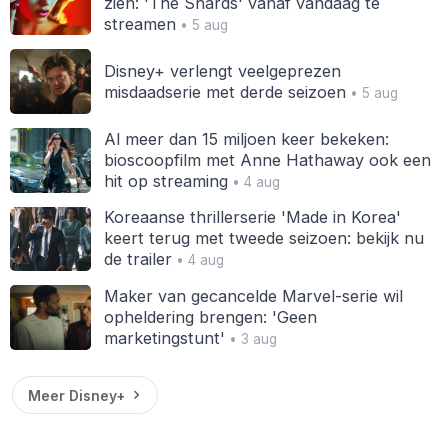
zien: 'The Shards' vanaf vandaag te
streamen
• 5 aug
Disney+ verlengt veelgeprezen
misdaadserie met derde seizoen
• 5 aug
Al meer dan 15 miljoen keer bekeken:
bioscoopfilm met Anne Hathaway ook een
hit op streaming
• 4 aug
Koreaanse thrillerserie 'Made in Korea'
keert terug met tweede seizoen: bekijk nu
de trailer
• 4 aug
Maker van gecancelde Marvel-serie wil
opheldering brengen: 'Geen
marketingstunt'
• 3 aug
Meer Disney+