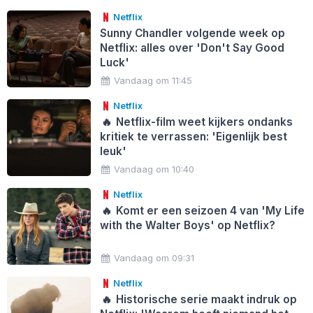
Netflix
Sunny Chandler volgende week op
Netflix: alles over 'Don't Say Good
Luck'
Vandaag om 11:45
Netflix
🔥
Netflix-film weet kijkers ondanks
kritiek te verrassen: 'Eigenlijk best
leuk'
Vandaag om 10:40
Netflix
🔥
Komt er een seizoen 4 van 'My Life
with the Walter Boys' op Netflix?
Vandaag om 09:31
Netflix
🔥
Historische serie maakt indruk op