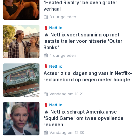
'Heated Rivalry' beloven groter
verhaal
3 uur geleden
Netflix
🔥
Netflix voert spanning op met
laatste trailer voor hitserie 'Outer
Banks'
4 uur geleden
Netflix
Acteur zit al dagenlang vast in Netflix-
reclamebord op negen meter hoogte
Vandaag om 13:21
Netflix
🔥
Netflix schrapt Amerikaanse
'Squid Game' om twee opvallende
redenen
Vandaag om 12:30