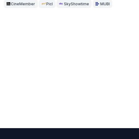
CineMember
Picl
SkyShowtime
MUBI