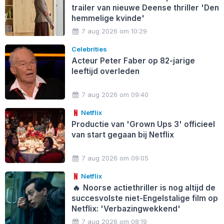
trailer van nieuwe Deense thriller 'Den
hemmelige kvinde'
7 aug 2026 om 10:29
Celebrities
Acteur Peter Faber op 82-jarige
leeftijd overleden
7 aug 2026 om 09:40
Netflix
Productie van 'Grown Ups 3' officieel
van start gegaan bij Netflix
7 aug 2026 om 09:05
Netflix
🔥
Noorse actiethriller is nog altijd de
succesvolste niet-Engelstalige film op
Netflix: 'Verbazingwekkend'
7 aug 2026 om 08:19