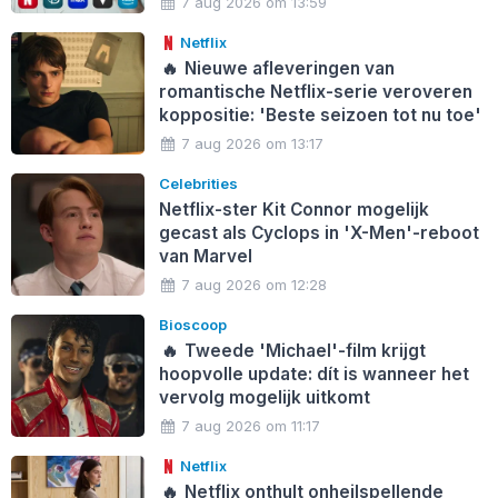
7 aug 2026 om 13:59
Netflix
🔥
Nieuwe afleveringen van
romantische Netflix-serie veroveren
koppositie: 'Beste seizoen tot nu toe'
7 aug 2026 om 13:17
Celebrities
Netflix-ster Kit Connor mogelijk
gecast als Cyclops in 'X-Men'-reboot
van Marvel
7 aug 2026 om 12:28
Bioscoop
🔥
Tweede 'Michael'-film krijgt
hoopvolle update: dít is wanneer het
vervolg mogelijk uitkomt
7 aug 2026 om 11:17
Netflix
🔥
Netflix onthult onheilspellende