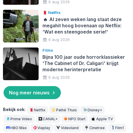
6 aug 2026
Netflix
🔥
Al zeven weken lang staat deze
megahit hoog bovenaan op Netflix:
'Wat een steengoede serie!'
6 aug 2026
Films
Bijna 100 jaar oude horrorklassieker
'The Cabinet of Dr. Caligari' krijgt
moderne herinterpretatie
6 aug 2026
Nog meer nieuws
Bekijk ook:
Netflix
Pathé Thuis
Disney+
Prime Video
CANAL+
NPO Start
Apple TV
HBO Max
Viaplay
Videoland
Cinetree
Film1