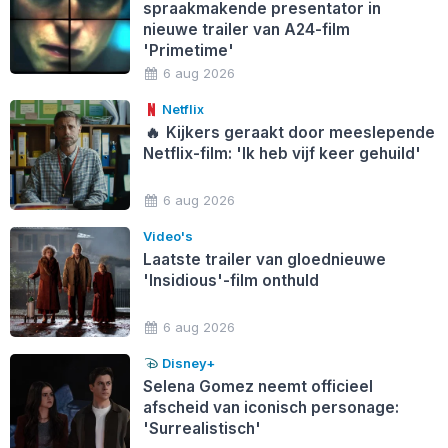
spraakmakende presentator in
nieuwe trailer van A24-film
'Primetime'
6 aug 2026
Netflix
🔥
Kijkers geraakt door meeslepende
Netflix-film: 'Ik heb vijf keer gehuild'
6 aug 2026
Video's
Laatste trailer van gloednieuwe
'Insidious'-film onthuld
6 aug 2026
Disney+
Selena Gomez neemt officieel
afscheid van iconisch personage:
'Surrealistisch'