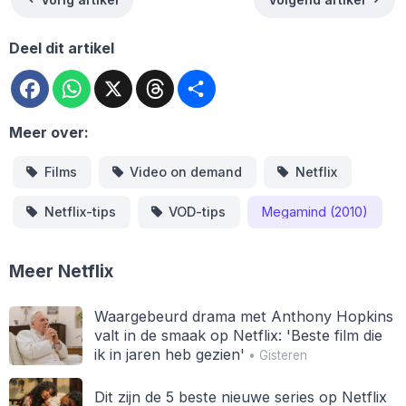
Deel dit artikel
Facebook
WhatsApp
X
Threads
Deel
Meer over:
Films
Video on demand
Netflix
Netflix-tips
VOD-tips
Megamind (2010)
Meer Netflix
Waargebeurd drama met Anthony Hopkins
valt in de smaak op Netflix: 'Beste film die
ik in jaren heb gezien'
• Gisteren
Dit zijn de 5 beste nieuwe series op Netflix