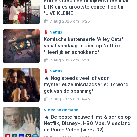
Prime Video neemt kijkers mee naar
Lil Kleines grootste concert ooit in
'LIVE KLEINE'
7 aug 2026 om 16:25
Netflix
Komische kattenserie 'Alley Cats'
vanaf vandaag te zien op Netflix:
'Heerlijk en schokkend'
7 aug 2026 om 15:51
Netflix
🔥
Nog steeds veel lof voor
mysterieuze misdaadserie: 'Ik word
gek van de spanning'
7 aug 2026 om 14:46
Video on demand
🔥
De beste nieuwe films & series op
Netflix, Disney+, HBO Max, Videoland
en Prime Video (week 32)