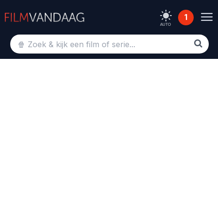
1
AUTO