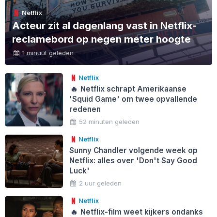
Netflix
Acteur zit al dagenlang vast in Netflix-
reclamebord op negen meter hoogte
1 minuut geleden
Netflix
🔥
Netflix schrapt Amerikaanse
'Squid Game' om twee opvallende
redenen
52 minuten geleden
Netflix
Sunny Chandler volgende week op
Netflix: alles over 'Don't Say Good
Luck'
2 uur geleden
Netflix
🔥
Netflix-film weet kijkers ondanks