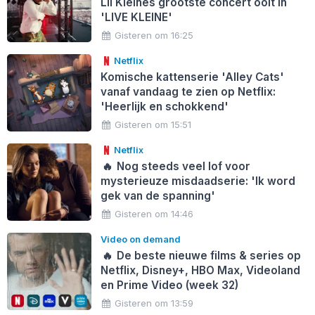
Lil Kleines grootste concert ooit in
'LIVE KLEINE'
Gisteren om 16:25
Netflix
Komische kattenserie 'Alley Cats'
vanaf vandaag te zien op Netflix:
'Heerlijk en schokkend'
Gisteren om 15:51
Netflix
🔥
Nog steeds veel lof voor
mysterieuze misdaadserie: 'Ik word
gek van de spanning'
Gisteren om 14:46
Video on demand
🔥
De beste nieuwe films & series op
Netflix, Disney+, HBO Max, Videoland
en Prime Video (week 32)
Gisteren om 13:59