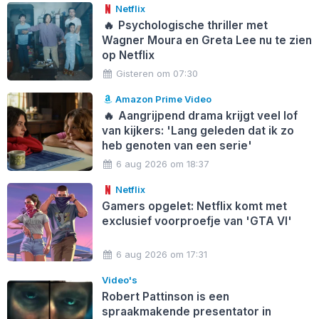
Netflix
🔥
Psychologische thriller met
Wagner Moura en Greta Lee nu te zien
op Netflix
Gisteren om 07:30
Amazon Prime Video
🔥
Aangrijpend drama krijgt veel lof
van kijkers: 'Lang geleden dat ik zo
heb genoten van een serie'
6 aug 2026 om 18:37
Netflix
Gamers opgelet: Netflix komt met
exclusief voorproefje van 'GTA VI'
6 aug 2026 om 17:31
Video's
Robert Pattinson is een
spraakmakende presentator in