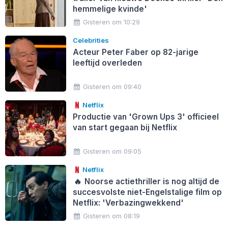
hemmelige kvinde'
Gisteren om 10:29
Celebrities
Acteur Peter Faber op 82-jarige
leeftijd overleden
Gisteren om 09:40
Netflix
Productie van 'Grown Ups 3' officieel
van start gegaan bij Netflix
Gisteren om 09:05
Netflix
🔥
Noorse actiethriller is nog altijd de
succesvolste niet-Engelstalige film op
Netflix: 'Verbazingwekkend'
Gisteren om 08:19