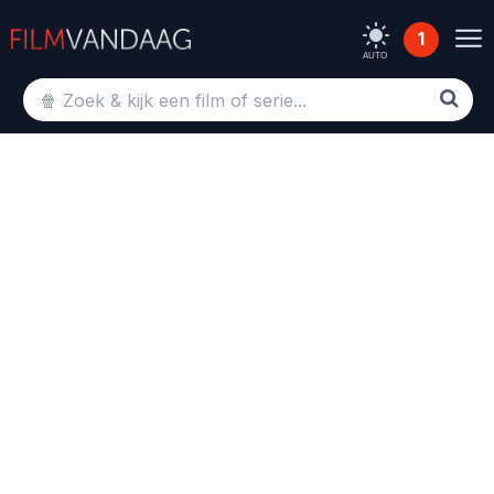
1
AUTO