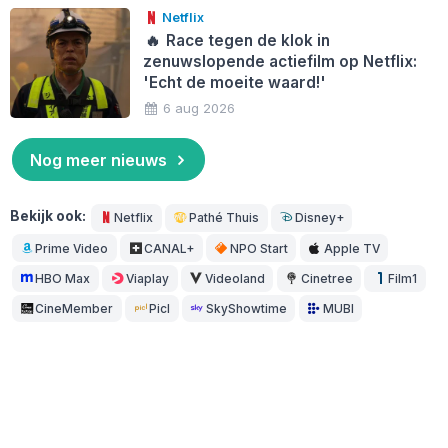
Netflix
🔥
Race tegen de klok in
zenuwslopende actiefilm op Netflix:
'Echt de moeite waard!'
6 aug 2026
Nog meer nieuws
Bekijk ook:
Netflix
Pathé Thuis
Disney+
Prime Video
CANAL+
NPO Start
Apple TV
HBO Max
Viaplay
Videoland
Cinetree
Film1
CineMember
Picl
SkyShowtime
MUBI