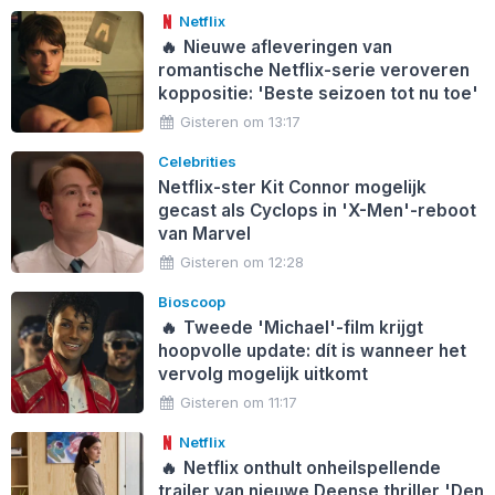
Netflix
🔥
Nieuwe afleveringen van
romantische Netflix-serie veroveren
koppositie: 'Beste seizoen tot nu toe'
Gisteren om 13:17
Celebrities
Netflix-ster Kit Connor mogelijk
gecast als Cyclops in 'X-Men'-reboot
van Marvel
Gisteren om 12:28
Bioscoop
🔥
Tweede 'Michael'-film krijgt
hoopvolle update: dít is wanneer het
vervolg mogelijk uitkomt
Gisteren om 11:17
Netflix
🔥
Netflix onthult onheilspellende
trailer van nieuwe Deense thriller 'Den