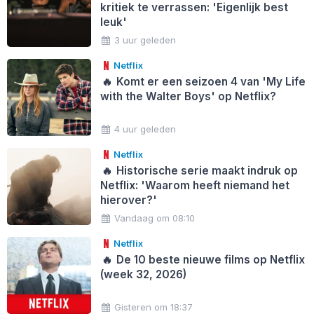
kritiek te verrassen: 'Eigenlijk best
leuk'
3 uur geleden
Netflix
🔥
Komt er een seizoen 4 van 'My Life
with the Walter Boys' op Netflix?
4 uur geleden
Netflix
🔥
Historische serie maakt indruk op
Netflix: 'Waarom heeft niemand het
hierover?'
Vandaag om 08:10
Netflix
🔥
De 10 beste nieuwe films op Netflix
(week 32, 2026)
Gisteren om 18:37