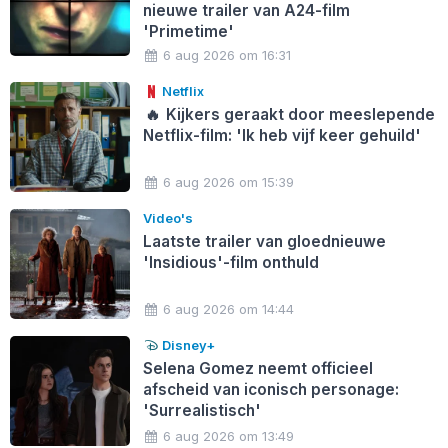
nieuwe trailer van A24-film
'Primetime'
6 aug 2026 om 16:31
Netflix
🔥
Kijkers geraakt door meeslepende
Netflix-film: 'Ik heb vijf keer gehuild'
6 aug 2026 om 15:39
Video's
Laatste trailer van gloednieuwe
'Insidious'-film onthuld
6 aug 2026 om 14:44
Disney+
Selena Gomez neemt officieel
afscheid van iconisch personage:
'Surrealistisch'
6 aug 2026 om 13:49