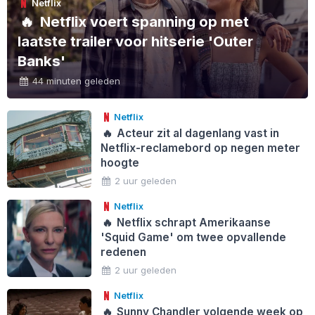
Netflix
🔥
Netflix voert spanning op met
laatste trailer voor hitserie 'Outer
Banks'
44 minuten geleden
Netflix
🔥
Acteur zit al dagenlang vast in
Netflix-reclamebord op negen meter
hoogte
2 uur geleden
Netflix
🔥
Netflix schrapt Amerikaanse
'Squid Game' om twee opvallende
redenen
2 uur geleden
Netflix
🔥
Sunny Chandler volgende week op