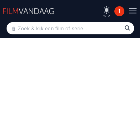
1
AUTO