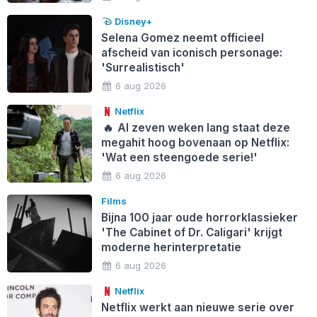
Disney+
Selena Gomez neemt officieel
afscheid van iconisch personage:
'Surrealistisch'
6 aug 2026
Netflix
🔥
Al zeven weken lang staat deze
megahit hoog bovenaan op Netflix:
'Wat een steengoede serie!'
6 aug 2026
Films
Bijna 100 jaar oude horrorklassieker
'The Cabinet of Dr. Caligari' krijgt
moderne herinterpretatie
6 aug 2026
Netflix
Netflix werkt aan nieuwe serie over