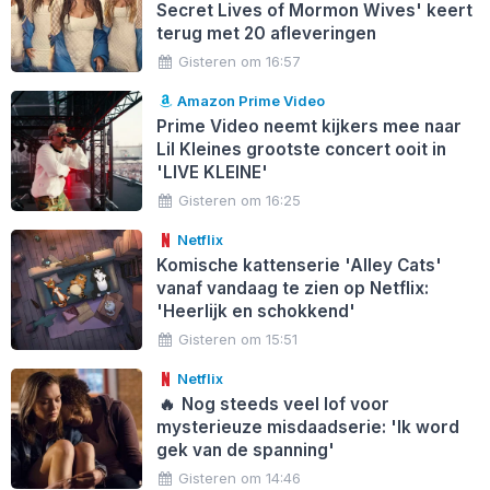
Secret Lives of Mormon Wives' keert
terug met 20 afleveringen
Gisteren om 16:57
Amazon Prime Video
Prime Video neemt kijkers mee naar
Lil Kleines grootste concert ooit in
'LIVE KLEINE'
Gisteren om 16:25
Netflix
Komische kattenserie 'Alley Cats'
vanaf vandaag te zien op Netflix:
'Heerlijk en schokkend'
Gisteren om 15:51
Netflix
🔥
Nog steeds veel lof voor
mysterieuze misdaadserie: 'Ik word
gek van de spanning'
Gisteren om 14:46