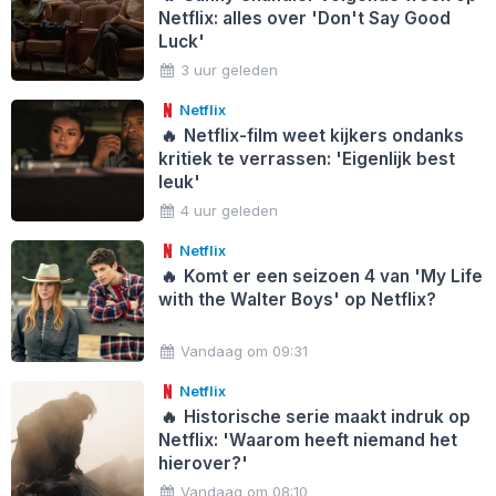
Netflix: alles over 'Don't Say Good
Luck'
3 uur geleden
Netflix
🔥
Netflix-film weet kijkers ondanks
kritiek te verrassen: 'Eigenlijk best
leuk'
4 uur geleden
Netflix
🔥
Komt er een seizoen 4 van 'My Life
with the Walter Boys' op Netflix?
Vandaag om 09:31
Netflix
🔥
Historische serie maakt indruk op
Netflix: 'Waarom heeft niemand het
hierover?'
Vandaag om 08:10