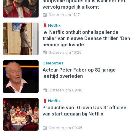
hoopvolle update: dít is wanneer het
vervolg mogelijk uitkomt
Gisteren om 11:17
Netflix
🔥
Netflix onthult onheilspellende
trailer van nieuwe Deense thriller 'Den
hemmelige kvinde'
Gisteren om 10:29
Celebrities
Acteur Peter Faber op 82-jarige
leeftijd overleden
Gisteren om 09:40
Netflix
Productie van 'Grown Ups 3' officieel
van start gegaan bij Netflix
Gisteren om 09:05