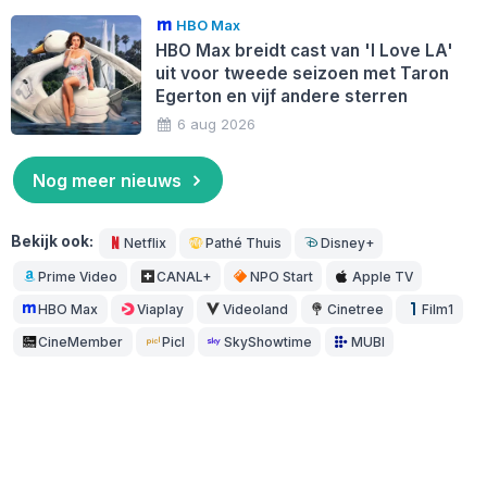
HBO Max
HBO Max breidt cast van 'I Love LA'
uit voor tweede seizoen met Taron
Egerton en vijf andere sterren
6 aug 2026
Nog meer nieuws
Bekijk ook:
Netflix
Pathé Thuis
Disney+
Prime Video
CANAL+
NPO Start
Apple TV
HBO Max
Viaplay
Videoland
Cinetree
Film1
CineMember
Picl
SkyShowtime
MUBI