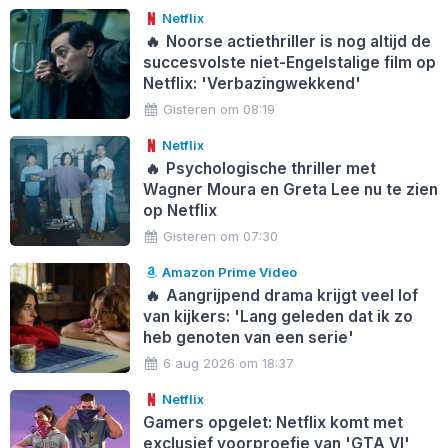
Netflix
🔥
Noorse actiethriller is nog altijd de
succesvolste niet-Engelstalige film op
Netflix: 'Verbazingwekkend'
Gisteren om 08:19
Netflix
🔥
Psychologische thriller met
Wagner Moura en Greta Lee nu te zien
op Netflix
Gisteren om 07:30
Amazon Prime Video
🔥
Aangrijpend drama krijgt veel lof
van kijkers: 'Lang geleden dat ik zo
heb genoten van een serie'
6 aug 2026 om 18:37
Netflix
Gamers opgelet: Netflix komt met
exclusief voorproefje van 'GTA VI'