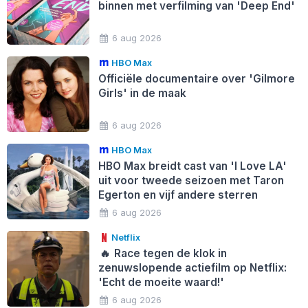
binnen met verfilming van 'Deep End'
6 aug 2026
HBO Max
Officiële documentaire over 'Gilmore
Girls' in de maak
6 aug 2026
HBO Max
HBO Max breidt cast van 'I Love LA'
uit voor tweede seizoen met Taron
Egerton en vijf andere sterren
6 aug 2026
Netflix
🔥
Race tegen de klok in
zenuwslopende actiefilm op Netflix:
'Echt de moeite waard!'
6 aug 2026