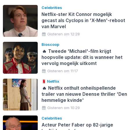
Celebrities
Netflix-ster Kit Connor mogelijk
gecast als Cyclops in 'X-Men'-reboot
van Marvel
Gisteren om 12:28
Bioscoop
🔥
Tweede 'Michael'-film krijgt
hoopvolle update: dít is wanneer het
vervolg mogelijk uitkomt
Gisteren om 11:17
Netflix
🔥
Netflix onthult onheilspellende
trailer van nieuwe Deense thriller 'Den
hemmelige kvinde'
Gisteren om 10:29
Celebrities
Acteur Peter Faber op 82-jarige