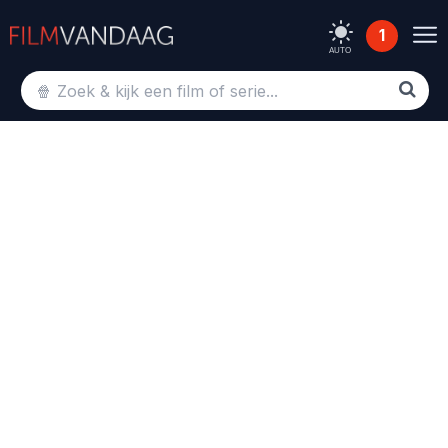
1
AUTO