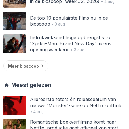
in de bioscoop (week 32, 2026)
• 4 aug
De top 10 populairste films nu in de
bioscoop
• 3 aug
Indrukwekkend hoge opbrengst voor
'Spider-Man: Brand New Day' tijdens
openingsweekend
• 3 aug
Meer bioscoop
🔥
Meest gelezen
Allereerste foto's én releasedatum van
nieuwe 'Monster'-serie op Netflix onthuld
• 4 aug
Romantische boekverfilming komt naar
Netflix: productie gaat officieel van start