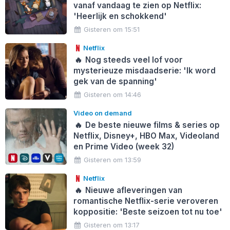
vanaf vandaag te zien op Netflix:
'Heerlijk en schokkend'
Gisteren om 15:51
Netflix
🔥
Nog steeds veel lof voor
mysterieuze misdaadserie: 'Ik word
gek van de spanning'
Gisteren om 14:46
Video on demand
🔥
De beste nieuwe films & series op
Netflix, Disney+, HBO Max, Videoland
en Prime Video (week 32)
Gisteren om 13:59
Netflix
🔥
Nieuwe afleveringen van
romantische Netflix-serie veroveren
koppositie: 'Beste seizoen tot nu toe'
Gisteren om 13:17