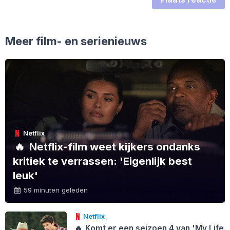
Meer film- en serienieuws
Netflix
🔥
Netflix-film weet kijkers ondanks
kritiek te verrassen: 'Eigenlijk best
leuk'
59 minuten geleden
Netflix
🔥
Komt er een seizoen 4 van 'My Life