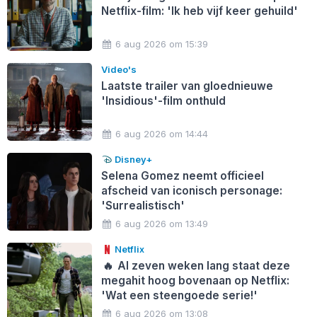
Netflix-film: 'Ik heb vijf keer gehuild'
6 aug 2026 om 15:39
Video's
Laatste trailer van gloednieuwe
'Insidious'-film onthuld
6 aug 2026 om 14:44
Disney+
Selena Gomez neemt officieel
afscheid van iconisch personage:
'Surrealistisch'
6 aug 2026 om 13:49
Netflix
🔥
Al zeven weken lang staat deze
megahit hoog bovenaan op Netflix:
'Wat een steengoede serie!'
6 aug 2026 om 13:08