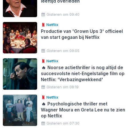
leeftijd overleden
Gisteren om 09:40
Netflix
Productie van 'Grown Ups 3' officieel
van start gegaan bij Netflix
Gisteren om 09:05
Netflix
🔥
Noorse actiethriller is nog altijd de
succesvolste niet-Engelstalige film op
Netflix: 'Verbazingwekkend'
Gisteren om 08:19
Netflix
🔥
Psychologische thriller met
Wagner Moura en Greta Lee nu te zien
op Netflix
Gisteren om 07:30