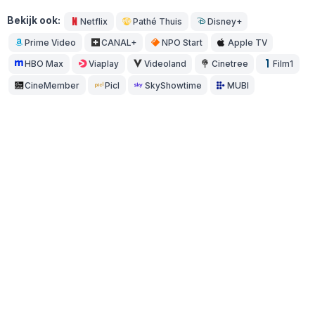
Bekijk ook:
Netflix
Pathé Thuis
Disney+
Prime Video
CANAL+
NPO Start
Apple TV
HBO Max
Viaplay
Videoland
Cinetree
Film1
CineMember
Picl
SkyShowtime
MUBI