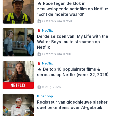
🔥
Race tegen de klok in
zenuwslopende actiefilm op Netflix:
'Echt de moeite waard!'
Gisteren om 07:58
Netflix
Derde seizoen van 'My Life with the
Walter Boys' nu te streamen op
Netflix
Gisteren om 07:10
Netflix
🔥
De top 10 populairste films &
series nu op Netflix (week 32, 2026)
5 aug 2026
Bioscoop
Regisseur van gloednieuwe slasher
doet bekentenis over AI-gebruik