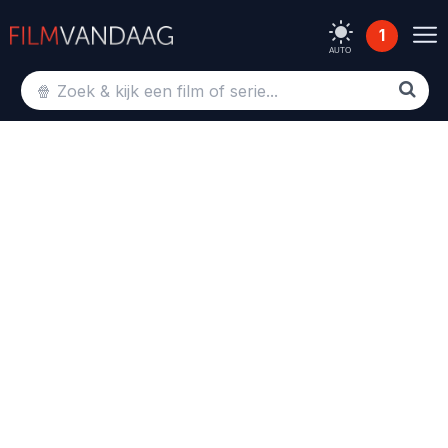
1
AUTO