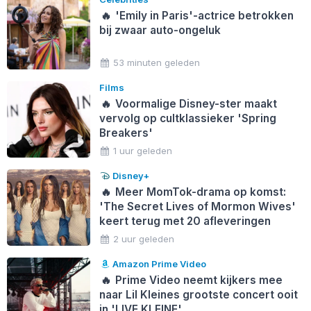
🔥
'Emily in Paris'-actrice betrokken
bij zwaar auto-ongeluk
53 minuten geleden
Films
🔥
Voormalige Disney-ster maakt
vervolg op cultklassieker 'Spring
Breakers'
1 uur geleden
Disney+
🔥
Meer MomTok-drama op komst:
'The Secret Lives of Mormon Wives'
keert terug met 20 afleveringen
2 uur geleden
Amazon Prime Video
🔥
Prime Video neemt kijkers mee
naar Lil Kleines grootste concert ooit
in 'LIVE KLEINE'