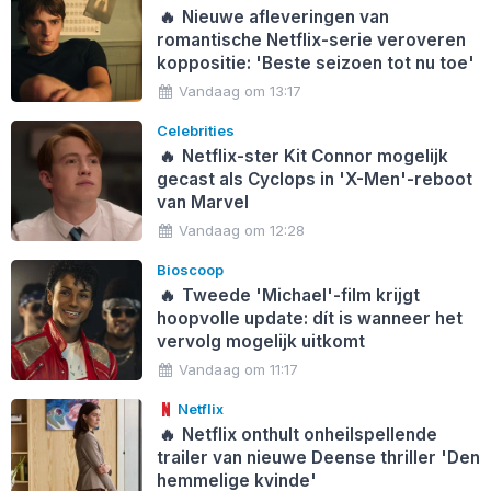
🔥
Nieuwe afleveringen van
romantische Netflix-serie veroveren
koppositie: 'Beste seizoen tot nu toe'
Vandaag om 13:17
Celebrities
🔥
Netflix-ster Kit Connor mogelijk
gecast als Cyclops in 'X-Men'-reboot
van Marvel
Vandaag om 12:28
Bioscoop
🔥
Tweede 'Michael'-film krijgt
hoopvolle update: dít is wanneer het
vervolg mogelijk uitkomt
Vandaag om 11:17
Netflix
🔥
Netflix onthult onheilspellende
trailer van nieuwe Deense thriller 'Den
hemmelige kvinde'