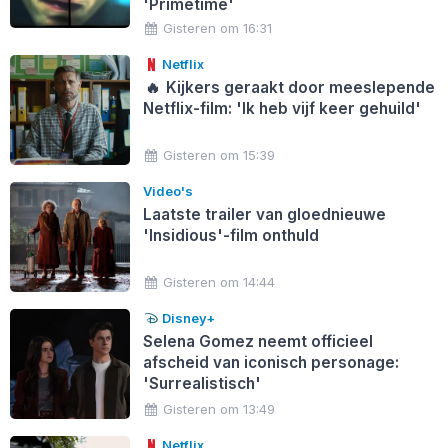
'Primetime'
Gisteren om 16:31
Netflix
🔥
Kijkers geraakt door meeslepende
Netflix-film: 'Ik heb vijf keer gehuild'
Gisteren om 15:39
Video's
Laatste trailer van gloednieuwe
'Insidious'-film onthuld
Gisteren om 14:44
Disney+
Selena Gomez neemt officieel
afscheid van iconisch personage:
'Surrealistisch'
Gisteren om 13:49
Netflix