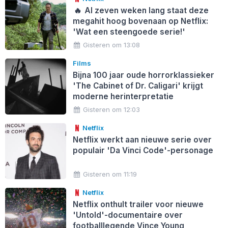
🔥
Al zeven weken lang staat deze
megahit hoog bovenaan op Netflix:
'Wat een steengoede serie!'
Gisteren om 13:08
Films
Bijna 100 jaar oude horrorklassieker
'The Cabinet of Dr. Caligari' krijgt
moderne herinterpretatie
Gisteren om 12:03
Netflix
Netflix werkt aan nieuwe serie over
populair 'Da Vinci Code'-personage
Gisteren om 11:19
Netflix
Netflix onthult trailer voor nieuwe
'Untold'-documentaire over
footballlegende Vince Young