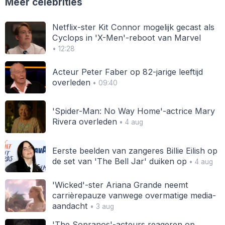
Meer celebrities
Netflix-ster Kit Connor mogelijk gecast als
Cyclops in 'X-Men'-reboot van Marvel
• 12:28
Acteur Peter Faber op 82-jarige leeftijd
overleden
• 09:40
'Spider-Man: No Way Home'-actrice Mary
Rivera overleden
• 4 aug
Eerste beelden van zangeres Billie Eilish op
de set van 'The Bell Jar' duiken op
• 4 aug
'Wicked'-ster Ariana Grande neemt
carrièrepauze vanwege overmatige media-
aandacht
• 3 aug
'The Sopranos'-acteurs reageren op