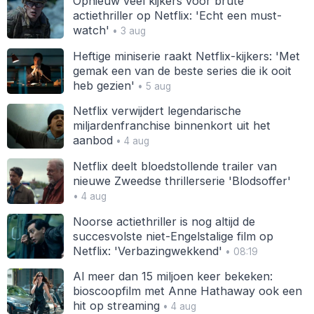
Opnieuw veel kijkers voor brute
actiethriller op Netflix: 'Echt een must-
watch'
• 3 aug
Heftige miniserie raakt Netflix-kijkers: 'Met
gemak een van de beste series die ik ooit
heb gezien'
• 5 aug
Netflix verwijdert legendarische
miljardenfranchise binnenkort uit het
aanbod
• 4 aug
Netflix deelt bloedstollende trailer van
nieuwe Zweedse thrillerserie 'Blodsoffer'
• 4 aug
Noorse actiethriller is nog altijd de
succesvolste niet-Engelstalige film op
Netflix: 'Verbazingwekkend'
• 08:19
Al meer dan 15 miljoen keer bekeken:
bioscoopfilm met Anne Hathaway ook een
hit op streaming
• 4 aug