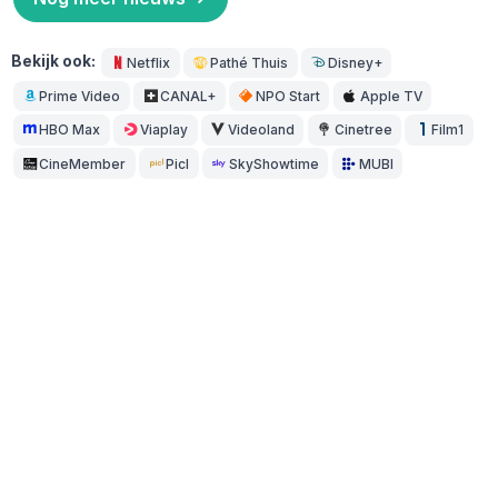
Bekijk ook:
Netflix
Pathé Thuis
Disney+
Prime Video
CANAL+
NPO Start
Apple TV
HBO Max
Viaplay
Videoland
Cinetree
Film1
CineMember
Picl
SkyShowtime
MUBI