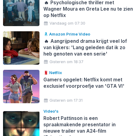
🔥
Psychologische thriller met
Wagner Moura en Greta Lee nu te zien
op Netflix
Vandaag om 07:30
Amazon Prime Video
🔥
Aangrijpend drama krijgt veel lof
van kijkers: 'Lang geleden dat ik zo
heb genoten van een serie'
Gisteren om 18:37
Netflix
Gamers opgelet: Netflix komt met
exclusief voorproefje van 'GTA VI'
Gisteren om 17:31
Video's
Robert Pattinson is een
spraakmakende presentator in
nieuwe trailer van A24-film