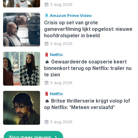
5 aug 2026
Amazon Prime Video
Crisis op set van grote
gameverfilming lijkt opgelost: nieuwe
hoofdrolspeler in beeld
5 aug 2026
Netflix
🔥
Gewaardeerde soapserie keert
binnenkort terug op Netflix: trailer nu
te zien
5 aug 2026
Netflix
🔥
Britse thrillerserie krijgt volop lof
op Netflix: 'Meteen verslaafd'
5 aug 2026
Nog meer nieuws