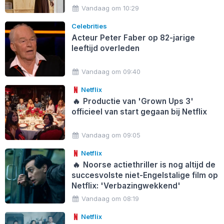
Vandaag om 10:29
Celebrities
Acteur Peter Faber op 82-jarige
leeftijd overleden
Vandaag om 09:40
Netflix
🔥
Productie van 'Grown Ups 3'
officieel van start gegaan bij Netflix
Vandaag om 09:05
Netflix
🔥
Noorse actiethriller is nog altijd de
succesvolste niet-Engelstalige film op
Netflix: 'Verbazingwekkend'
Vandaag om 08:19
Netflix