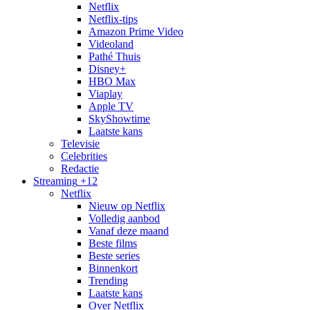
Netflix
Netflix-tips
Amazon Prime Video
Videoland
Pathé Thuis
Disney+
HBO Max
Viaplay
Apple TV
SkyShowtime
Laatste kans
Televisie
Celebrities
Redactie
Streaming
+12
Netflix
Nieuw op Netflix
Volledig aanbod
Vanaf deze maand
Beste films
Beste series
Binnenkort
Trending
Laatste kans
Over Netflix