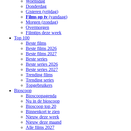
Woensdag
Donderdag
Gisteren (vrijdag)
Films op tv
(vandaag)
Morgen (zondag)
Overmorgen
Filmtips deze week
Top 100
Beste films
Beste films 2026
Beste films 2027
Beste series
Beste series 2026
Beste series 2027
Trending films
Trending series
Topgebruikers
Bioscoop
Bioscoopagenda
Nu in de bioscoop
Bioscoop top 20
Binnenkort te zien
Nieuw deze week
Nieuw deze maand
Alle films 2027