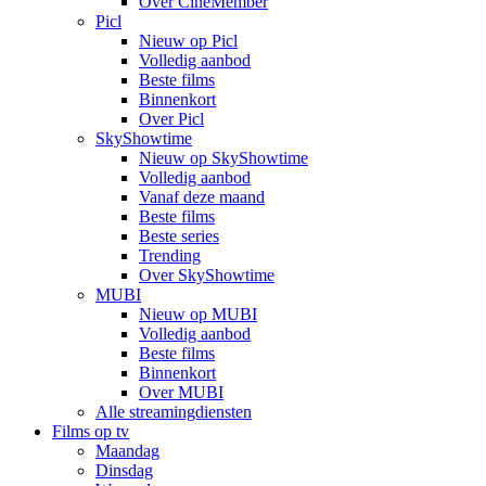
Over CineMember
Picl
Nieuw op Picl
Volledig aanbod
Beste films
Binnenkort
Over Picl
SkyShowtime
Nieuw op SkyShowtime
Volledig aanbod
Vanaf deze maand
Beste films
Beste series
Trending
Over SkyShowtime
MUBI
Nieuw op MUBI
Volledig aanbod
Beste films
Binnenkort
Over MUBI
Alle streamingdiensten
Films op tv
Maandag
Dinsdag