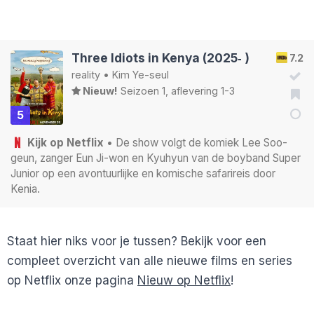
Three Idiots in Kenya (2025‑ )
7.2
reality
•
Kim Ye-seul
Nieuw!
Seizoen 1, aflevering 1-3
5
Kijk op Netflix
• De show volgt de komiek Lee Soo-
geun, zanger Eun Ji-won en Kyuhyun van de boyband Super
Junior op een avontuurlijke en komische safarireis door
Kenia.
Staat hier niks voor je tussen? Bekijk voor een
compleet overzicht van alle nieuwe films en series
op Netflix onze pagina
Nieuw op Netflix
!