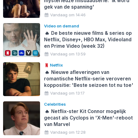
mysterieuze misdaadserie: 'Ik word
gek van de spanning'
Vandaag om 14:46
Video on demand
🔥
De beste nieuwe films & series op
Netflix, Disney+, HBO Max, Videoland
en Prime Video (week 32)
Vandaag om 13:59
Netflix
🔥
Nieuwe afleveringen van
romantische Netflix-serie veroveren
koppositie: 'Beste seizoen tot nu toe'
Vandaag om 13:17
Celebrities
🔥
Netflix-ster Kit Connor mogelijk
gecast als Cyclops in 'X-Men'-reboot
van Marvel
Vandaag om 12:28