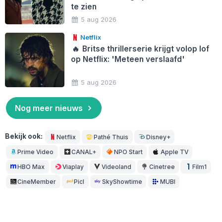
te zien
5 aug 2026
Netflix
🔥
Britse thrillerserie krijgt volop lof
op Netflix: 'Meteen verslaafd'
5 aug 2026
Nog meer nieuws
Bekijk ook:
Netflix
Pathé Thuis
Disney+
Prime Video
CANAL+
NPO Start
Apple TV
HBO Max
Viaplay
Videoland
Cinetree
Film1
CineMember
Picl
SkyShowtime
MUBI