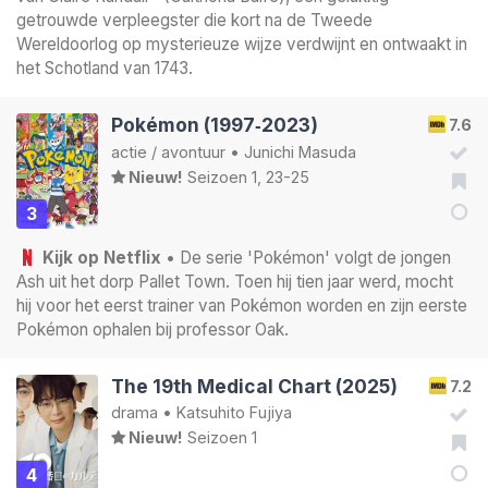
getrouwde verpleegster die kort na de Tweede
Wereldoorlog op mysterieuze wijze verdwijnt en ontwaakt in
het Schotland van 1743.
Pokémon (1997‑2023)
7.6
actie
/
avontuur
•
Junichi Masuda
Nieuw!
Seizoen 1, 23-25
3
Kijk op Netflix
• De serie 'Pokémon' volgt de jongen
Ash uit het dorp Pallet Town. Toen hij tien jaar werd, mocht
hij voor het eerst trainer van Pokémon worden en zijn eerste
Pokémon ophalen bij professor Oak.
The 19th Medical Chart (2025)
7.2
drama
•
Katsuhito Fujiya
Nieuw!
Seizoen 1
4