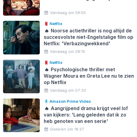
Vandaag om 09:05
Netflix
🔥
Noorse actiethriller is nog altijd de
succesvolste niet-Engelstalige film op
Netflix: 'Verbazingwekkend'
Vandaag om 08:19
Netflix
🔥
Psychologische thriller met
Wagner Moura en Greta Lee nu te zien
op Netflix
Vandaag om 07:30
Amazon Prime Video
🔥
Aangrijpend drama krijgt veel lof
van kijkers: 'Lang geleden dat ik zo
heb genoten van een serie'
Gisteren om 18:37