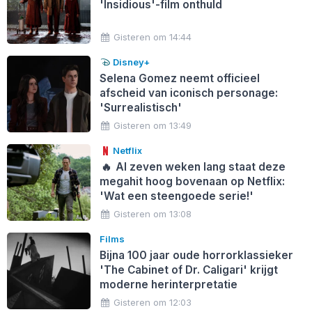
'Insidious'-film onthuld
Gisteren om 14:44
Disney+
Selena Gomez neemt officieel
afscheid van iconisch personage:
'Surrealistisch'
Gisteren om 13:49
Netflix
🔥
Al zeven weken lang staat deze
megahit hoog bovenaan op Netflix:
'Wat een steengoede serie!'
Gisteren om 13:08
Films
Bijna 100 jaar oude horrorklassieker
'The Cabinet of Dr. Caligari' krijgt
moderne herinterpretatie
Gisteren om 12:03