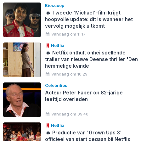
Bioscoop
🔥
Tweede 'Michael'-film krijgt
hoopvolle update: dít is wanneer het
vervolg mogelijk uitkomt
Vandaag om 11:17
Netflix
🔥
Netflix onthult onheilspellende
trailer van nieuwe Deense thriller 'Den
hemmelige kvinde'
Vandaag om 10:29
Celebrities
Acteur Peter Faber op 82-jarige
leeftijd overleden
Vandaag om 09:40
Netflix
🔥
Productie van 'Grown Ups 3'
officieel van start gegaan bij Netflix