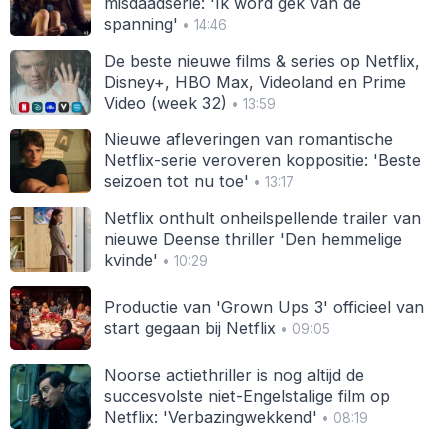
misdaadserie: 'Ik word gek van de
spanning'
• 14:46
De beste nieuwe films & series op Netflix,
Disney+, HBO Max, Videoland en Prime
Video (week 32)
• 13:59
Nieuwe afleveringen van romantische
Netflix-serie veroveren koppositie: 'Beste
seizoen tot nu toe'
• 13:17
Netflix onthult onheilspellende trailer van
nieuwe Deense thriller 'Den hemmelige
kvinde'
• 10:29
Productie van 'Grown Ups 3' officieel van
start gegaan bij Netflix
• 09:05
Noorse actiethriller is nog altijd de
succesvolste niet-Engelstalige film op
Netflix: 'Verbazingwekkend'
• 08:19