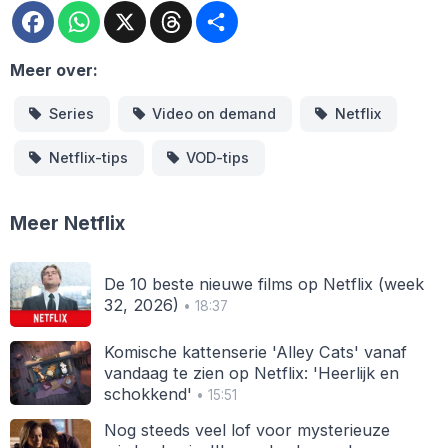
Facebook
WhatsApp
X
Threads
Deel
Meer over:
Series
Video on demand
Netflix
Netflix-tips
VOD-tips
Meer Netflix
De 10 beste nieuwe films op Netflix (week
32, 2026)
• 18:37
Komische kattenserie 'Alley Cats' vanaf
vandaag te zien op Netflix: 'Heerlijk en
schokkend'
• 15:51
Nog steeds veel lof voor mysterieuze