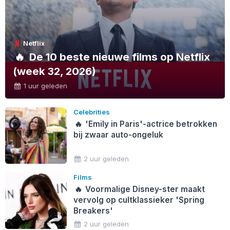
Netflix
🔥
De 10 beste nieuwe films op Netflix
(week 32, 2026)
1 uur geleden
Celebrities
🔥
'Emily in Paris'-actrice betrokken
bij zwaar auto-ongeluk
2 uur geleden
Films
🔥
Voormalige Disney-ster maakt
vervolg op cultklassieker 'Spring
Breakers'
2 uur geleden