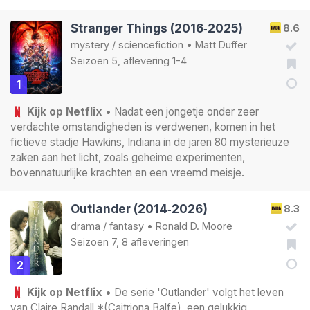
Stranger Things (2016‑2025)
8.6
mystery
/
sciencefiction
•
Matt Duffer
Seizoen 5, aflevering 1-4
1
Kijk op Netflix
• Nadat een jongetje onder zeer
verdachte omstandigheden is verdwenen, komen in het
fictieve stadje Hawkins, Indiana in de jaren 80 mysterieuze
zaken aan het licht, zoals geheime experimenten,
bovennatuurlijke krachten en een vreemd meisje.
Outlander (2014‑2026)
8.3
drama
/
fantasy
•
Ronald D. Moore
Seizoen 7, 8 afleveringen
2
Kijk op Netflix
• De serie 'Outlander' volgt het leven
van Claire Randall *(Caitriona Balfe), een gelukkig