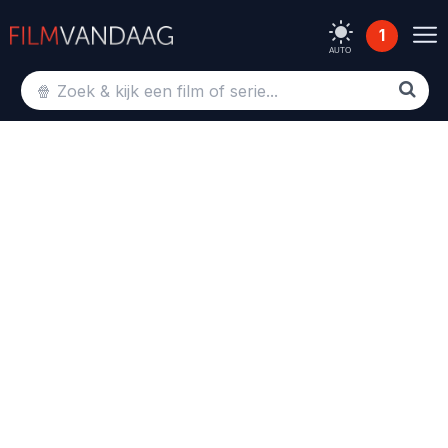
1
AUTO