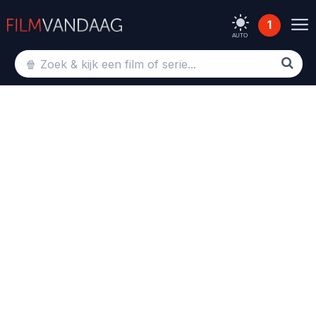
1
AUTO