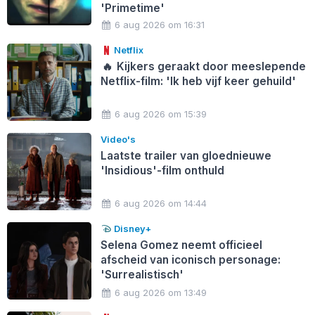
'Primetime'
6 aug 2026 om 16:31
Netflix
🔥
Kijkers geraakt door meeslepende
Netflix-film: 'Ik heb vijf keer gehuild'
6 aug 2026 om 15:39
Video's
Laatste trailer van gloednieuwe
'Insidious'-film onthuld
6 aug 2026 om 14:44
Disney+
Selena Gomez neemt officieel
afscheid van iconisch personage:
'Surrealistisch'
6 aug 2026 om 13:49