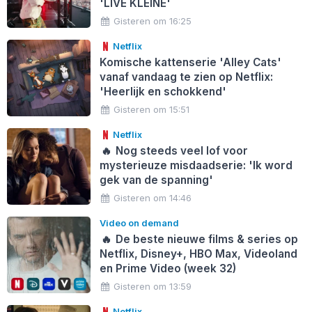
'LIVE KLEINE'
Gisteren om 16:25
Netflix
Komische kattenserie 'Alley Cats'
vanaf vandaag te zien op Netflix:
'Heerlijk en schokkend'
Gisteren om 15:51
Netflix
🔥
Nog steeds veel lof voor
mysterieuze misdaadserie: 'Ik word
gek van de spanning'
Gisteren om 14:46
Video on demand
🔥
De beste nieuwe films & series op
Netflix, Disney+, HBO Max, Videoland
en Prime Video (week 32)
Gisteren om 13:59
Netflix