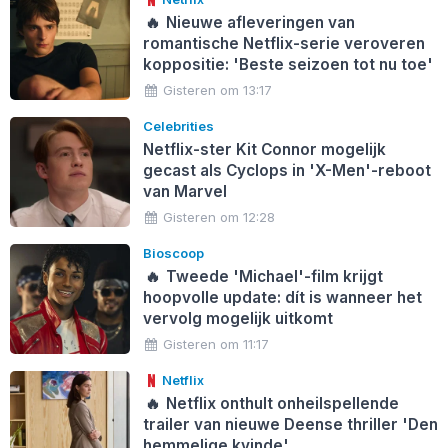
🔥
Nieuwe afleveringen van
romantische Netflix-serie veroveren
koppositie: 'Beste seizoen tot nu toe'
Gisteren om 13:17
Celebrities
Netflix-ster Kit Connor mogelijk
gecast als Cyclops in 'X-Men'-reboot
van Marvel
Gisteren om 12:28
Bioscoop
🔥
Tweede 'Michael'-film krijgt
hoopvolle update: dít is wanneer het
vervolg mogelijk uitkomt
Gisteren om 11:17
Netflix
🔥
Netflix onthult onheilspellende
trailer van nieuwe Deense thriller 'Den
hemmelige kvinde'