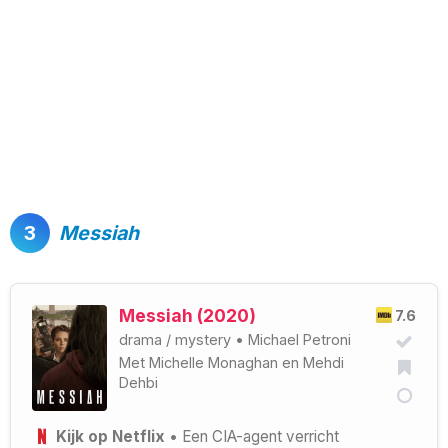
3
Messiah
Messiah (2020)
7.6
drama
/
mystery
•
Michael Petroni
Met
Michelle Monaghan
en
Mehdi
Dehbi
Kijk op Netflix
• Een CIA-agent verricht