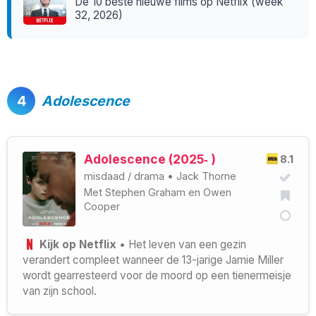
De 10 beste nieuwe films op Netflix (week
32, 2026)
4
Adolescence
Adolescence (2025‑ )
8.1
misdaad
/
drama
•
Jack Thorne
Met
Stephen Graham
en
Owen
Cooper
Kijk op Netflix
• Het leven van een gezin
verandert compleet wanneer de 13-jarige Jamie Miller
wordt gearresteerd voor de moord op een tienermeisje
van zijn school.