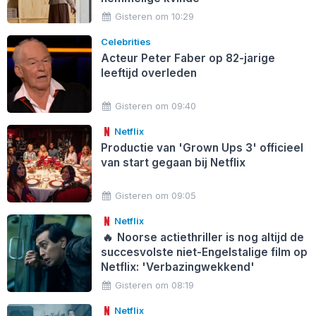
Gisteren om 10:29
Celebrities
Acteur Peter Faber op 82-jarige
leeftijd overleden
Gisteren om 09:40
Netflix
Productie van 'Grown Ups 3' officieel
van start gegaan bij Netflix
Gisteren om 09:05
Netflix
🔥
Noorse actiethriller is nog altijd de
succesvolste niet-Engelstalige film op
Netflix: 'Verbazingwekkend'
Gisteren om 08:19
Netflix