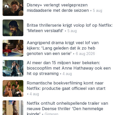
Disney+ verlengt veelgeprezen
misdaadserie met derde seizoen
• 5 aug
Britse thrillerserie krijgt volop lof op Netflix:
'Meteen verslaafd'
• 5 aug
Aangrijpend drama krijgt veel lof van
kijkers: 'Lang geleden dat ik zo heb
genoten van een serie'
• 6 aug 2026
Al meer dan 15 miljoen keer bekeken:
bioscoopfilm met Anne Hathaway ook een
hit op streaming
• 4 aug
Romantische boekverfilming komt naar
Netflix: productie gaat officieel van start
• 4 aug
Netflix onthult onheilspellende trailer van
nieuwe Deense thriller 'Den hemmelige
kvinde'
• Gisteren