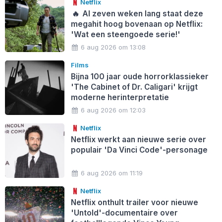
Netflix
🔥
Al zeven weken lang staat deze
megahit hoog bovenaan op Netflix:
'Wat een steengoede serie!'
6 aug 2026 om 13:08
Films
Bijna 100 jaar oude horrorklassieker
'The Cabinet of Dr. Caligari' krijgt
moderne herinterpretatie
6 aug 2026 om 12:03
Netflix
Netflix werkt aan nieuwe serie over
populair 'Da Vinci Code'-personage
6 aug 2026 om 11:19
Netflix
Netflix onthult trailer voor nieuwe
'Untold'-documentaire over