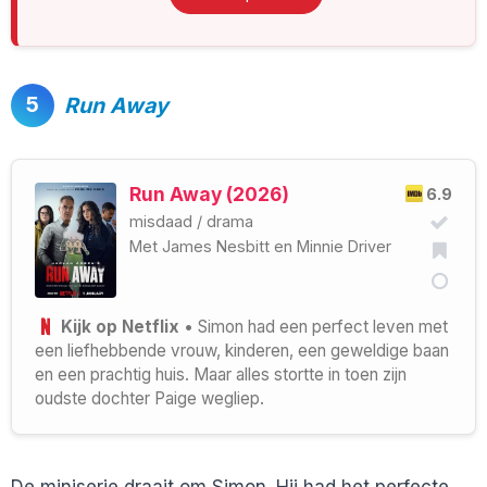
5
Run Away
Run Away (2026)
6.9
misdaad
/
drama
Met
James Nesbitt
en
Minnie Driver
Kijk op Netflix
• Simon had een perfect leven met
een liefhebbende vrouw, kinderen, een geweldige baan
en een prachtig huis. Maar alles stortte in toen zijn
oudste dochter Paige wegliep.
De miniserie draait om Simon. Hij had het perfecte