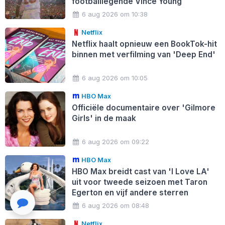
footballlegende Vince Young
6 aug 2026 om 10:38
Netflix
Netflix haalt opnieuw een BookTok-hit
binnen met verfilming van 'Deep End'
6 aug 2026 om 10:05
HBO Max
Officiële documentaire over 'Gilmore
Girls' in de maak
6 aug 2026 om 09:22
HBO Max
HBO Max breidt cast van 'I Love LA'
uit voor tweede seizoen met Taron
Egerton en vijf andere sterren
6 aug 2026 om 08:48
Netflix