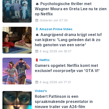
🔥
Psychologische thriller met
Wagner Moura en Greta Lee nu te zien
op Netflix
Gisteren om 07:30
Amazon Prime Video
🔥
Aangrijpend drama krijgt veel lof
van kijkers: 'Lang geleden dat ik zo
heb genoten van een serie'
6 aug 2026 om 18:37
Netflix
Gamers opgelet: Netflix komt met
exclusief voorproefje van 'GTA VI'
6 aug 2026 om 17:31
Video's
Robert Pattinson is een
spraakmakende presentator in
nieuwe trailer van A24-film